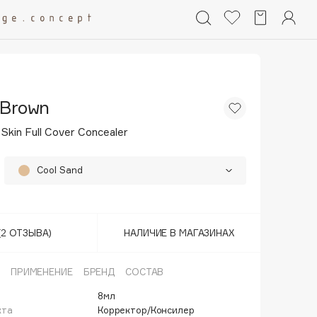
 Brown
Skin Full Cover Concealer
Cool Sand
Beige
25%
Chestnut
(2 ОТЗЫВА)
НАЛИЧИЕ В МАГАЗИНАХ
Cool Beige
ПРИМЕНЕНИЕ
БРЕНД
СОСТАВ
Cool Ivory
25%
8мл
кта
Корректор/Консилер
Golden