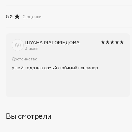
D
d'Alba
Dior
5.0
2
оценки
DABO
Divage
DARLING*
Dolce & Gabbana
Darphin
Dolomit
ШУАНА МАГОМЕДОВА
Davines
Dorco
3 июля
Deonica
DP Daily Perfection
Достоинства
Dessange
Dr. Vranjes Firenze
уже 3 года как самый любимый консилер
E
Eat My
Ella Bartsueva Brushes
Вы смотрели
Ecolatier
EMBRACE Haircare
Ecotools
Emmanuelle Jane
EGG
Enough