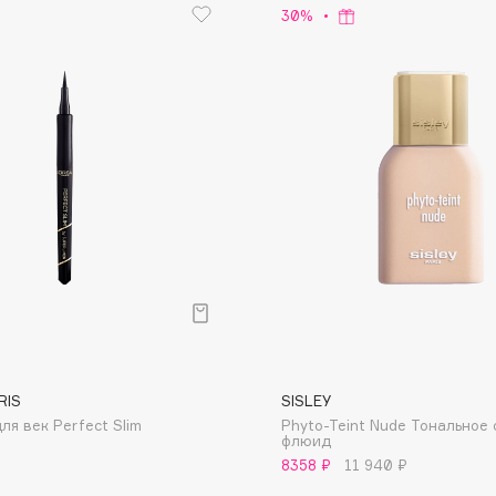
30%
Eva Mosaic
Ex Nihilo
EXOARI L
Fragrance Du Bois
Frederic Malle
Frudia
RIS
SISLEY
Funny Organix
ля век Perfect Slim
Phyto-Teint Nude Тональное
флюид
8358 ₽
11 940 ₽