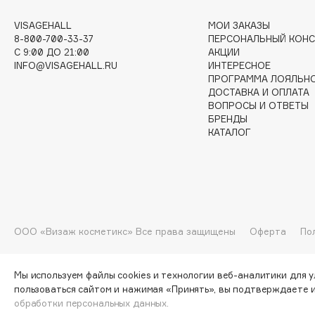
VISAGEHALL
МОИ ЗАКАЗЫ
8-800-700-33-37
ПЕРСОНАЛЬНЫЙ КОНС
I
C 9:00 ДО 21:00
АКЦИИ
INFO@VISAGEHALL.RU
ИНТЕРЕСНОЕ
ПРОГРАММА ЛОЯЛЬН
I Love My Hair
INGLOT
ДОСТАВКА И ОПЛАТА
Iceberg
Initio
ВОПРОСЫ И ОТВЕТЫ
БРЕНДЫ
Icon Skin
Insight Professional
КАТАЛОГ
Influence Beauty
Institut Esthederm
J
ООО «Визаж косметикс» Все права защищены
Оферта
По
James Read
Janeke
Jan Marini
Jimmy Choo
ЭКСКЛЮЗИВ
Мы используем файлы cookies и технологии веб-аналитики для 
JMsolution
пользоваться сайтом и нажимая «Принять», вы подтверждаете 
Jane Iredale
обработки персональных данных.