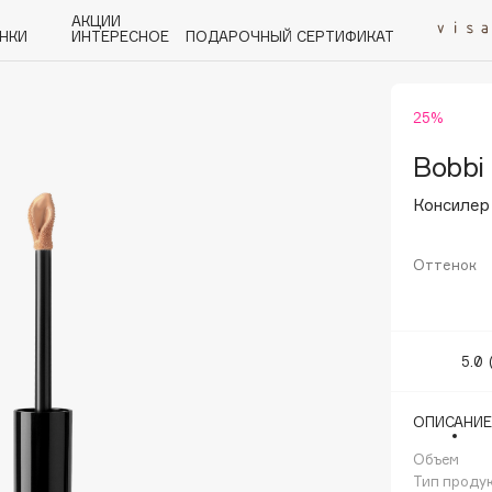
АКЦИИ
НКИ
ИНТЕРЕСНОЕ
ПОДАРОЧНЫЙ СЕРТИФИКАТ
25%
P
Q
R
S
T
U
V
W
Y
Z
А - Я
Bobbi
Консилер 
Оттенок
Angiopharm
KIKO Milano
5.0
Estée Lauder
Clarins
ОПИСАНИЕ
Объем
Тип проду