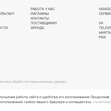
РАБОТА У НАС
VISAG
УЛЬТАНТ
МАГАЗИНЫ
СЕРВИ
КОНТАКТЫ
ПОСТАВЩИКАМ
VK
ОСТИ
АРЕНДА
TELEG
Institute Estelare
WHATS
Instytutum
MAX
invisibobble
IS Clinical
литика обработки персональных данных
Jo Malone London
Juliette Has A Gun
улучшения работы сайта и удобства его использования. Продолжая
Juvena
использование cookies вашего браузера и соглашаетесь
с политико