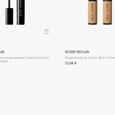
Consly
Corimo
WN
BOBBI BROWN
CosRX
я зоны вокруг глаз Intensive
Корректор в стике Skin Corre
ealer
Cottolina
5150 ₽
Crescina
Cunzite
Curaprox