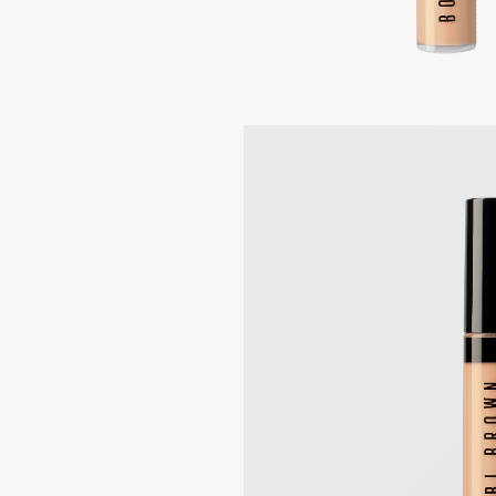
Подарки
0 - 9
Для дома
100BON
22|11
Техника
A
Acqua di Parma
Amina Daudova Brushes
Acque di Italia
Amouage
Adele for you
Amuleto Di Casa
Advante
Angiopharm
ЭКСКЛЮЗИВ
ЭКСКЛЮЗИВ
Aesop
Annbeauty
Age Stop
Anua
ЭКСКЛЮЗИВ
Apadent
AHFA Cosmetics
Apagard
Ajmal