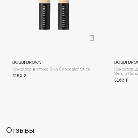
BLOME
C
Cadence
Chupa Chups
Capelli Dorati
Clarette
BOBBI BROWN
BOBBI BRO
Carbon Theory
Clarins
Консилер в стике Skin Concealer Stick
Консилер дл
Serum Conc
Carmex
Clarins Precious
5150 ₽
6100 ₽
Carolina Herrera
Clinique
Catrice
Clive Christian
Celimax
Club De Nuit
Cettua
Collagenina
Отзывы