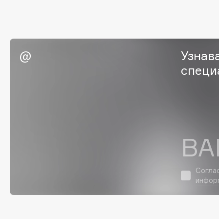
G
Garnier
Giardino Magico
Узнав
Gecko
Gillette
специ
Geltek
Givenchy
Genosys
Global Keratin
ЭКСКЛЮЗИВ
Global White
Geomar
ВА
H
Согла
Hadat Cosmetics
HELIBEAUTY
инфор
Hamis
Hempz
Hapica
HFC