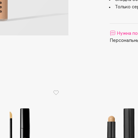
Aveda
Только се
Avene
Нужна по
Персональны
Boadicea The Victorious
Bobbi Brown
BOOMSHOP
BORK
Brunello Cucinelli
Bvlgari
by TERRY
BY WISHTREND
Byredo