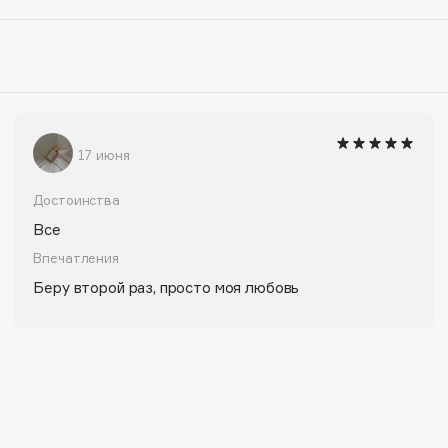
Dr.Althea
Dr.Ceuracle
Dr.Jart+
DSD de Luxe
17 июня
Dyson
Достоинства
Все
Впечатления
Беру второй раз, просто моя любовь
Estée Lauder
Etat Pur
Etude House
Etude organix