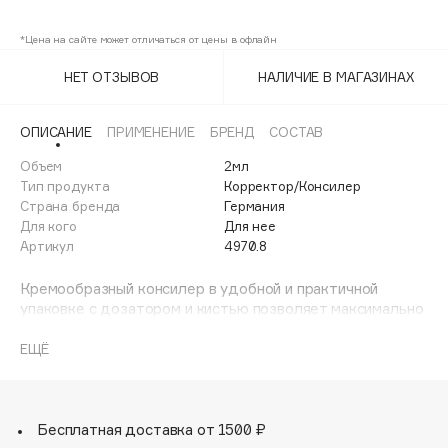
08
Adele for you
Финал лета
*Цена на сайте может отличаться от цены в офлайн
Advante
ЭКСКЛЮЗИВ
1 АВГ - 31 АВГ
Aesop
НЕТ ОТЗЫВОВ
НАЛИЧИЕ В МАГАЗИНАХ
Age Stop
ЭКСКЛЮЗИВ
AHFA Cosmetics
ОПИСАНИЕ
ПРИМЕНЕНИЕ
БРЕНД
СОСТАВ
Ajmal
Объем
2мл
Тип продукта
Корректор/Консилер
Alix Avien
Страна бренда
Германия
Allies of Skin
Для кого
Для нее
AMAN
Артикул
4970.8
Amina Daudova Brushes
Кремообразный консилер в удобной и практичной
Amouage
упаковке с дозатором и кистью позволяет максимально
точно ретушировать недостатки лица. Влагостойкая
Amuleto Di Casa
формула насыщенная светоотражающими пигментами
ЕЩЁ
Angiopharm
ЭКСКЛЮЗИВ
зрительно выравнивает и освежает кожу.
Annbeauty
Консилер представлен в двух оттенках: Оттенок 8
сотрет следы усталости, а тон 1 скроет мелкие
Anua
морщинки. Не скапливается в складочках и морщинках.
Бесплатная доставка от 1500 ₽
Apadent