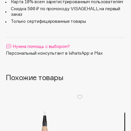
Устойчивый. Идеально подходит для чувствительной
Карта 10% всем зарегистрированным пользователям
кожи.
Apagard
Скидка 500 ₽ по промокоду VISAGEHALL на первый
заказ
Aravia Professional
Только сертифицированные товары
Arcadia
Archetype
Architect Demidoff
Нужна помощь с выбором?
ARIVE MAKEUP
Персональный консультант в WhatsApp и Max
Art&Fact
Art-Visage
Artdeco
Похожие товары
Astra
Atelier Rebul
Augustinus Bader
Aveda
Avene