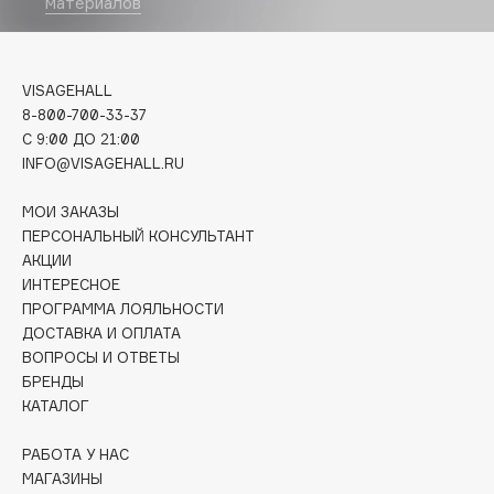
материалов
Deonica
Dessange
Dior
VISAGEHALL
Divage
8-800-700-33-37
Dolce & Gabbana
C 9:00 ДО 21:00
INFO@VISAGEHALL.RU
Dolomit
Dorco
МОИ ЗАКАЗЫ
DP Daily Perfection
ПЕРСОНАЛЬНЫЙ КОНСУЛЬТАНТ
АКЦИИ
Dr. Vranjes Firenze
ИНТЕРЕСНОЕ
Dr.Althea
ПРОГРАММА ЛОЯЛЬНОСТИ
Dr.Ceuracle
ДОСТАВКА И ОПЛАТА
Dr.Jart+
ВОПРОСЫ И ОТВЕТЫ
БРЕНДЫ
DSD de Luxe
КАТАЛОГ
Dyson
РАБОТА У НАС
МАГАЗИНЫ