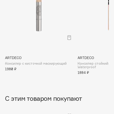
B
Babor
Baffy
Balmain Hair Couture
ЭКСКЛЮЗИВ
Banderas
Basicare
Batiste
Beauty Bomb
ARTDECO
ARTDECO
Консилер с кисточкой маскирующий
Консилер стойкий Lo
Beauty Pati
Waterproof
1980 ₽
Beautyblades
1884 ₽
НОВИНКА
beautyblender
Bebble
Beverly Hills Polo Club
С этим товаром покупают
Biodance
Bioderma