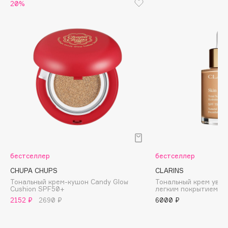
Biomed
20%
Biorepair
Blanx
Blistex
BLOME
Boadicea The Victorious
Bobbi Brown
BOOMSHOP
BORK
Brunello Cucinelli
Bvlgari
бестселлер
бестселлер
by TERRY
CHUPA CHUPS
CLARINS
BY WISHTREND
Тональный крем-кушон Candy Glow
Тональный крем увл
Byredo
Cushion SPF50+
легким покрытием Ski
2152 ₽
2690 ₽
6000 ₽
C