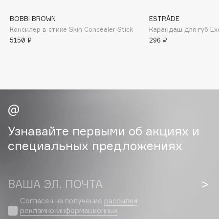
Collagenina
Consly
BOBBI BROWN
ESTRÂDE
Консилер в стике Skin Concealer Stick
Карандаш для губ Exc
Corimo
5150 ₽
296 ₽
CosRX
Cottolina
Crescina
Cunzite
Curaprox
Узнавайте первыми об акциях и
D
специальных предложениях
d'Alba
DABO
ВАША ЭЛ. ПОЧТА
DARLING*
Darphin
Согласен на получение
рассылки
рекламно-информационных
Davines