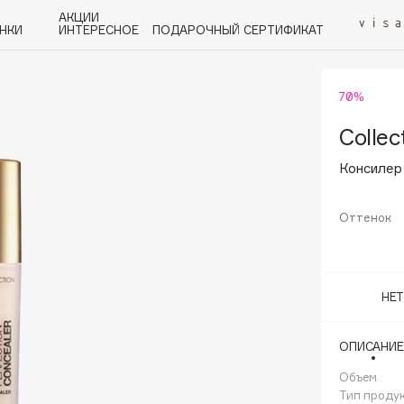
АКЦИИ
НКИ
ИНТЕРЕСНОЕ
ПОДАРОЧНЫЙ СЕРТИФИКАТ
70%
P
Q
R
S
T
U
V
W
Y
Z
А - Я
Collec
Консилер 
Оттенок
Angiopharm
KIKO Milano
НЕ
Estée Lauder
Clarins
ОПИСАНИЕ
Объем
Тип проду