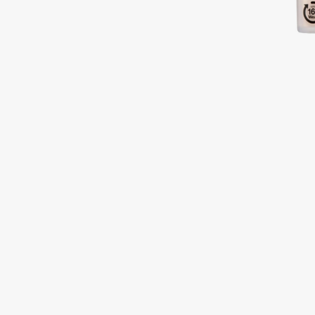
Подарки
0 - 9
Для дома
100BON
22|11
Техника
A
Acqua di Parma
Amina Daudova Brushes
Acque di Italia
Amouage
Adele for you
Amuleto Di Casa
Advante
Angiopharm
ЭКСКЛЮЗИВ
ЭКСКЛЮЗИВ
Aesop
Annbeauty
Age Stop
Anua
ЭКСКЛЮЗИВ
Apadent
AHFA Cosmetics
Apagard
Ajmal