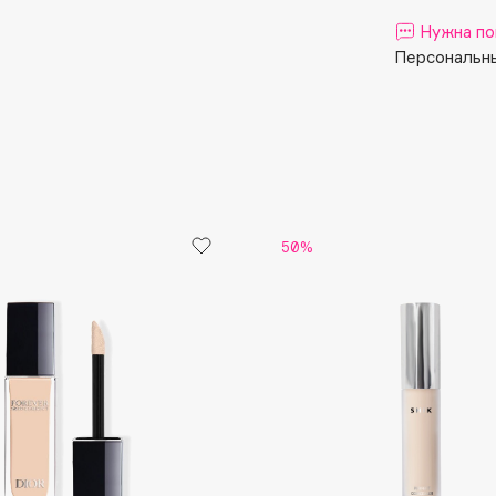
Aveda
Нужна по
Avene
Персональны
Boadicea The Victorious
50%
Bobbi Brown
BOOMSHOP
BORK
Brunello Cucinelli
Bvlgari
by TERRY
BY WISHTREND
Byredo