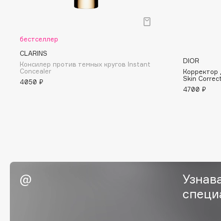
BLOME
бестселлер
C
CLARINS
DIOR
Консилер против темных кругов Instant
Concealer
Корректор 
Cadence
Chupa Chups
Skin Correc
4050 ₽
4700 ₽
Capelli Dorati
Clarette
Carbon Theory
Clarins
Carmex
Clarins Precious
НОВИНКА
Carolina Herrera
Clinique
Catrice
Clive Christian
Celimax
Club De Nuit
Cettua
Collagenina
Узнав
специ