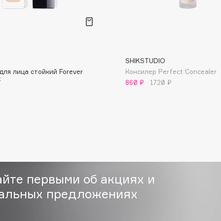
SHIKSTUDIO
для лица стойкий Forever
Консилер Perfect Concealer
Consly
t
860 ₽
1720 ₽
Corimo
CosRX
Cottolina
Crescina
Cunzite
Curaprox
айте первыми об акциях и
альных предложениях