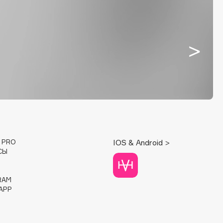
E PRO
IOS & Android >
СЫ
RAM
APP