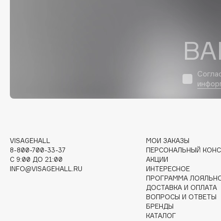
D
d'Alba
Dior
DABO
Divage
ВА
DARLING*
Dolce & Gabbana
Darphin
Dolomit
Согла
Davines
Dorco
инфор
Deonica
DP Daily Perfection
Dessange
Dr. Vranjes Firenze
VISAGEHALL
МОИ ЗАКАЗЫ
8-800-700-33-37
ПЕРСОНАЛЬНЫЙ КОНС
E
C 9:00 ДО 21:00
АКЦИИ
INFO@VISAGEHALL.RU
ИНТЕРЕСНОЕ
ПРОГРАММА ЛОЯЛЬН
Eat My
Ella Bartsueva Brushes
ДОСТАВКА И ОПЛАТА
Ecolatier
EMBRACE Haircare
ВОПРОСЫ И ОТВЕТЫ
БРЕНДЫ
Ecotools
Emmanuelle Jane
КАТАЛОГ
EGIA
Enough