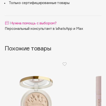
Только сертифицированные товары
Apagard
Aravia Professional
Arcadia
Нужна помощь с выбором?
Archetype
Персональный консультант в WhatsApp и Max
Architect Demidoff
ARIVE MAKEUP
Art&Fact
Похожие товары
Art-Visage
Artdeco
Astra
Atelier Rebul
Augustinus Bader
Aveda
Avene