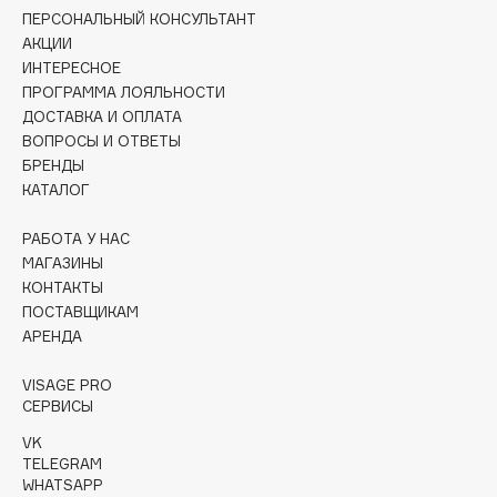
Collagenina
ПЕРСОНАЛЬНЫЙ КОНСУЛЬТАНТ
АКЦИИ
Consly
ИНТЕРЕСНОЕ
Corimo
ПРОГРАММА ЛОЯЛЬНОСТИ
CosRX
ДОСТАВКА И ОПЛАТА
Cottolina
ВОПРОСЫ И ОТВЕТЫ
БРЕНДЫ
Crescina
КАТАЛОГ
Cunzite
Curaprox
РАБОТА У НАС
МАГАЗИНЫ
КОНТАКТЫ
D
ПОСТАВЩИКАМ
АРЕНДА
d'Alba
VISAGE PRO
DABO
СЕРВИСЫ
DARLING*
VK
Darphin
TELEGRAM
Davines
WHATSAPP