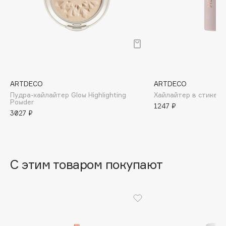
B
Babor
Baffy
Balmain Hair Couture
ЭКСКЛЮЗИВ
Banderas
ARTDECO
ARTDECO
Basicare
Пудра-хайлайтер Glow Highlighting
Хайлайтер в стике S
Batiste
Powder
1247 ₽
3027 ₽
Beauty Bomb
Beauty Pati
Beautyblades
НОВИНКА
beautyblender
С этим товаром покупают
Bebble
Beverly Hills Polo Club
Biodance
Bioderma