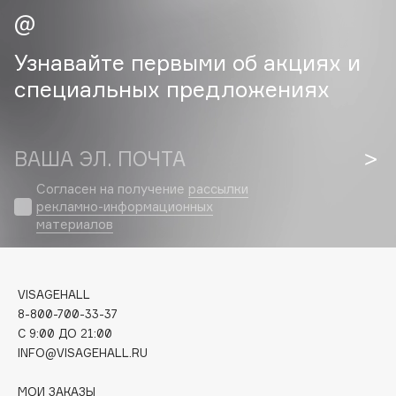
Cadence
Узнавайте первыми об акциях и
Capelli Dorati
специальных предложениях
Carbon Theory
Carmex
Carolina Herrera
ВАША ЭЛ. ПОЧТА
Catrice
Celimax
Согласен на получение
рассылки
рекламно-информационных
Cettua
материалов
Chupa Chups
Clarette
Clarins
VISAGEHALL
Clarins Precious
НОВИНКА
8-800-700-33-37
Clinique
C 9:00 ДО 21:00
INFO@VISAGEHALL.RU
Clive Christian
Club De Nuit
МОИ ЗАКАЗЫ