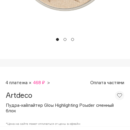
Подарки
Tom Ford
HFC
Для дома
Angiopharm
Техника
KIKO Milano
Estée Lauder
Clarins
0 - 9
100BON
4 платежа ×
468 ₽
>
Оплата частями
22|11
Artdeco
A
Пудра-хайлайтер Glow Highlighting Powder сменный
блок
Acqua di Parma
*Цена на сайте может отличаться от цены в офлайн
Acque di Italia