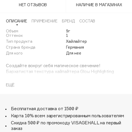
Adele for you
НЕТ ОТЗЫВОВ
НАЛИЧИЕ В МАГАЗИНАХ
Финал лета
Advante
ЭКСКЛЮЗИВ
1 АВГ - 31 АВГ
ОПИСАНИЕ
ПРИМЕНЕНИЕ
БРЕНД
СОСТАВ
Aesop
Age Stop
Объем
9г
ЭКСКЛЮЗИВ
Оттенок
1
AHFA Cosmetics
Тип продукта
Хайлайтер
Ajmal
Страна бренда
Германия
Для кого
Для нее
Alix Avien
Allies of Skin
Создайте вокруг себя магическое свечение!
Бархатистая текстура хайлайтера Glow Highlighting
AMAN
Powder от ARTDECO содержит тончайшие
Amina Daudova Brushes
светоотражающие пигменты, благодаря чему на коже
ЕЩЁ
Amouage
создается нежное, чистое сияние жемчуга. Пудра легко
и равномерно наносится, хорошо тушуется, оставляя на
Amuleto Di Casa
коже ощущение шелковистости и мягкости. Сменный
Angiopharm
блок позволит сэкономить Ваши средства и уменьшить
ЭКСКЛЮЗИВ
Бесплатная доставка от 1500 ₽
загрязнение планеты. Используйте его с многоразовым
Annbeauty
Карта 10% всем зарегистрированным пользователям
футляром от любой другой пудры ARTDECO.
Anua
Скидка 500 ₽ по промокоду VISAGEHALL на первый
VEGAN,CRUELTY FREE,ПЕРЕРАБАТЫВАЕМАЯ
заказ
УПАКОВКА
Apadent