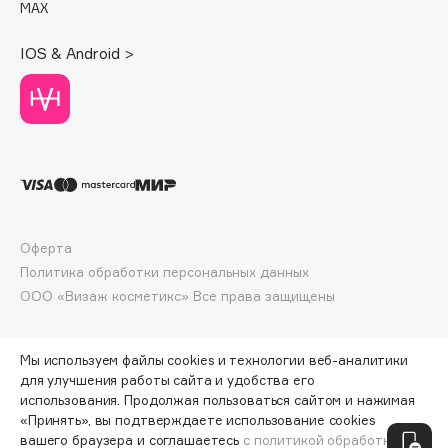
MAX
Deonica
Dessange
IOS & Android >
Dior
Divage
Dolce & Gabbana
Dolomit
Dorco
DP Daily Perfection
Dr. Vranjes Firenze
Оферта
Dr.Althea
Политика обработки персональных данных
ООО «Визаж косметикс» Все права защищены
Dr.Ceuracle
Dr.Jart+
DSD de Luxe
Мы используем файлы cookies и технологии веб-аналитики
для улучшения работы сайта и удобства его
Dyson
использования. Продолжая пользоваться сайтом и нажимая
«Принять», вы подтверждаете использование cookies
ПО ЗОЛОТОЙ КАРТЕ:
1688 ₽
вашего браузера и соглашаетесь
с политикой обработки