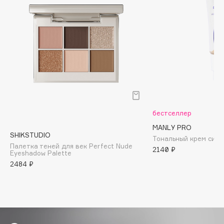
Biomed
Biorepair
Blanx
Blistex
BLOME
Boadicea The Victorious
Bobbi Brown
BOOMSHOP
бестселлер
BORK
MANLY PRO
Brunello Cucinelli
SHIKSTUDIO
Тональный крем сия
Bvlgari
Палетка теней для век Perfect Nude
2140 ₽
Eyeshadow Palette
by TERRY
2484 ₽
BY WISHTREND
Byredo
C