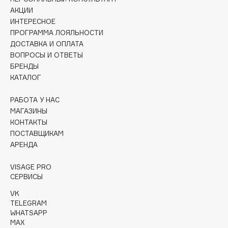
Collagenina
АКЦИИ
Consly
ИНТЕРЕСНОЕ
ПРОГРАММА ЛОЯЛЬНОСТИ
Corimo
ДОСТАВКА И ОПЛАТА
CosRX
ВОПРОСЫ И ОТВЕТЫ
Cottolina
БРЕНДЫ
КАТАЛОГ
Crescina
Cunzite
РАБОТА У НАС
Curaprox
МАГАЗИНЫ
КОНТАКТЫ
ПОСТАВЩИКАМ
D
АРЕНДА
d'Alba
VISAGE PRO
СЕРВИСЫ
DABO
VK
DARLING*
TELEGRAM
Darphin
WHATSAPP
Davines
MAX