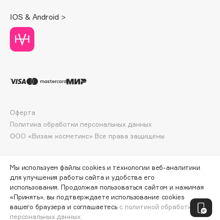
Deonica
IOS & Android >
Dessange
Dior
Divage
Dolce & Gabbana
Dolomit
Dorco
DP Daily Perfection
Оферта
Dr. Vranjes Firenze
Политика обработки персональных данных
Dr.Althea
ООО «Визаж косметикс» Все права защищены
Dr.Ceuracle
Dr.Jart+
Мы используем файлы cookies и технологии веб-аналитики
DSD de Luxe
для улучшения работы сайта и удобства его
Dyson
использования. Продолжая пользоваться сайтом и нажимая
«Принять», вы подтверждаете использование cookies
ПО ЗОЛОТОЙ КАРТЕ:
1628 ₽
вашего браузера и соглашаетесь
с политикой обработки
персональных данных.
ДОБАВИТЬ В КОРЗИНУ
1809 ₽