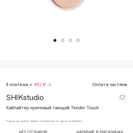
Подарки
Tom Ford
HFC
Для дома
Angiopharm
Техника
KIKO Milano
Estée Lauder
Clarins
0 - 9
100BON
4 платежа ×
452 ₽
>
Оплата частями
22|11
SHIKstudio
A
Хайлайтер кремовый тающий Tender Touch
Acqua di Parma
*Цена на сайте может отличаться от цены в офлайн
Acque di Italia
НЕТ ОТЗЫВОВ
НАЛИЧИЕ В МАГАЗИНАХ