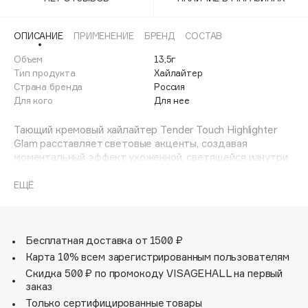
Adele for you
Финал лета
Advante
ЭКСКЛЮЗИВ
ОПИСАНИЕ
ПРИМЕНЕНИЕ
БРЕНД
СОСТАВ
1 АВГ - 31 АВГ
Aesop
Объем
13,5г
Age Stop
Тип продукта
Хайлайтер
ЭКСКЛЮЗИВ
Страна бренда
Россия
AHFA Cosmetics
Для кого
Для нее
Ajmal
Тающий кремовый хайлайтер Tender Touch Highlighter
Alix Avien
Glam расставляет световые акценты, создавая
Allies of Skin
моментальный эффект ухоженной, светящейся изнутри
AMAN
кожи.
Шелковистая легкая текстура продукта нежно
ЕЩЁ
Amina Daudova Brushes
сливается с кожей, равномерно распределяется и
Amouage
отлично наслаивается.
Экстракт черники — антиоксидант, защищает кожу и
Amuleto Di Casa
улучшает ее тонус.
Бесплатная доставка от 1500 ₽
Angiopharm
ЭКСКЛЮЗИВ
Экстракт акации выравнивает тон кожи и создает
Карта 10% всем зарегистрированным пользователям
Annbeauty
эффект естественного сияния изнутри.
Скидка 500 ₽ по промокоду VISAGEHALL на первый
Витамин E смягчает кожу, обеспечивает ровный,
Anua
заказ
деликатный финиш.
Только сертифицированные товары
Apadent