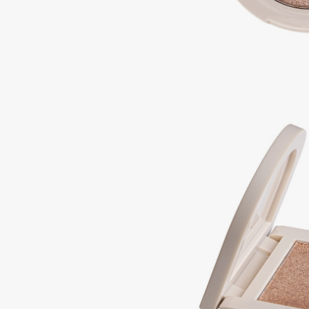
Подарки
0 - 9
Для дома
100BON
22|11
Техника
A
Acqua di Parma
Amina Daudova Brushes
Acque di Italia
Amouage
Adele for you
Amuleto Di Casa
Advante
Angiopharm
ЭКСКЛЮЗИВ
ЭКСКЛЮЗИВ
Aesop
Annbeauty
Age Stop
Anua
ЭКСКЛЮЗИВ
Apadent
AHFA Cosmetics
Apagard
Ajmal