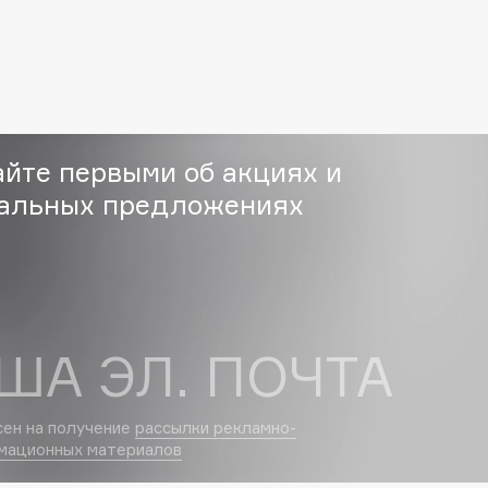
Etude organix
Eva Mosaic
Ex Nihilo
EXOARI L
айте первыми об акциях и
альных предложениях
Fragrance Du Bois
Frederic Malle
Frudia
ША ЭЛ. ПОЧТА
Funny Organix
сен на получение
рассылки рекламно-
мационных материалов