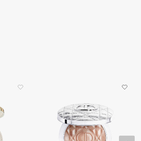
тражение света, поэтому подходит любому
ожи и гармонично встраивается в любую гамму
аковки в форме арки из матового пластика в
вете сочетает в себе чувственность и
сть, грациозность и нежность.
оготип на лицевой части добавляет
сти и статусности.