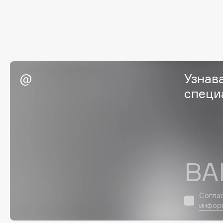
Eigshow
EpilProfi
Elemis
Erborian
Elian Russia
Essence
Elie Saab
Essential Parfums Paris
Узнав
специ
F
FANE
Flipper
Farmstay
FLOEMA
Felce Azzurra
Floraïku
ВА
Fillerina
Forlle'd
ЭКСКЛЮЗИВ
Fiona Franchimon
Согла
инфор