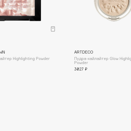
Consly
WN
ARTDECO
Corimo
айтер Highlighting Powder
Пудра-хайлайтер Glow Highli
CosRX
Powder
3027 ₽
Cottolina
Crescina
Cunzite
Curaprox