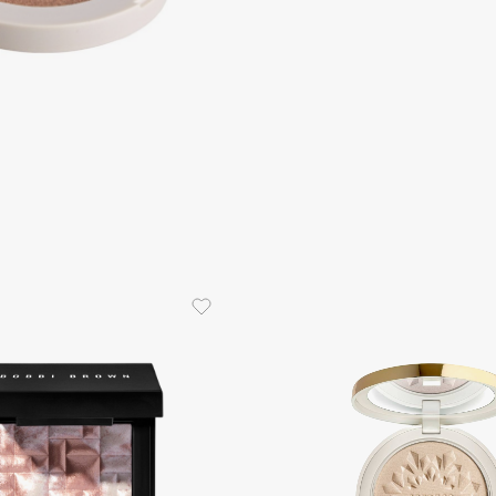
Aveda
мягкое о
Avene
оттенку к
макияжа.
Дизайн уп
нюдовом ц
лаконично
Золотой л
изысканно
Boadicea The Victorious
Bobbi Brown
BOOMSHOP
BORK
Brunello Cucinelli
Bvlgari
by TERRY
BY WISHTREND
Byredo