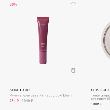
D
30%
d'Alba
Dior
DABO
Divage
DARLING*
Dolce & Gabbana
Darphin
Dolomit
Davines
Dorco
Deonica
DP Daily Perfection
Dessange
Dr. Vranjes Firenze
E
Eat My
Ella Bartsueva Brushes
SHIKSTUDIO
SHIKSTUDI
Румяна кремовые Perfect Liquid Blush
Тени-спарк
Ecolatier
EMBRACE Haircare
финишем Si
734 ₽
1049 ₽
Ecotools
Emmanuelle Jane
1080 ₽
EGIA
Enough