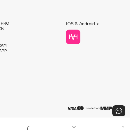
E PRO
IOS & Android >
СЫ
RAM
APP