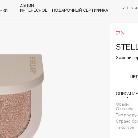
АКЦИИ
НКИ
ИНТЕРЕСНОЕ
ПОДАРОЧНЫЙ СЕРТИФИКАТ
37%
P
Q
R
S
T
U
V
W
Y
Z
А - Я
STEL
Хайлайтер
НЕ
Angiopharm
ОПИСАНИЕ
KIKO Milano
Объем
Estée Lauder
Оттенок
Clarins
Тип проду
Страна бр
Текстура