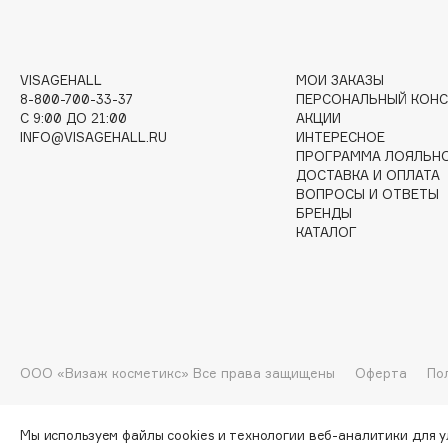
G
Garnier
Giardino Magico
VISAGEHALL
МОИ ЗАКАЗЫ
8-800-700-33-37
ПЕРСОНАЛЬНЫЙ КОНС
Gecko
Gillette
C 9:00 ДО 21:00
АКЦИИ
Geltek
Givenchy
INFO@VISAGEHALL.RU
ИНТЕРЕСНОЕ
ПРОГРАММА ЛОЯЛЬН
Genosys
Global Keratin
ЭКСКЛЮЗИВ
ДОСТАВКА И ОПЛАТА
Global White
Geomar
ВОПРОСЫ И ОТВЕТЫ
БРЕНДЫ
КАТАЛОГ
H
Hadat Cosmetics
HELIBEAUTY
Hamis
Hempz
ООО «Визаж косметикс» Все права защищены
Оферта
По
Hapica
HFC
Мы используем файлы cookies и технологии веб-аналитики для 