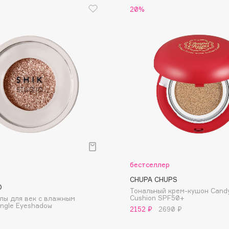
20%
Dr.Althea
Dr.Ceuracle
Dr.Jart+
DSD de Luxe
Dyson
бестселлер
CHUPA CHUPS
Estrâde
O
Тональный крем-кушон Cand
Cushion SPF50+
лы для век с влажным
Estée Lauder
ngle Eyeshadow
2152 ₽
2690 ₽
Etat Pur
Etude House