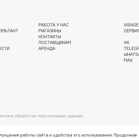
Gourmandise
РАБОТА У НАС
VISAG
УЛЬТАНТ
МАГАЗИНЫ
СЕРВИ
Grace Day
КОНТАКТЫ
Guerlain
ПОСТАВЩИКАМ
VK
ОСТИ
АРЕНДА
TELEG
Guess
WHATS
MAX
Holika Holika
Holly Polly
литика обработки персональных данных
Holy Land
улучшения работы сайта и удобства его использования. Продолжая