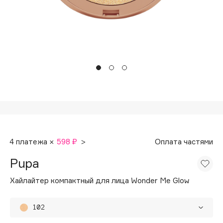
Подарки
Tom Ford
HFC
Для дома
Angiopharm
Техника
KIKO Milano
Estée Lauder
Clarins
0 - 9
100BON
4 платежа ×
598 ₽
>
Оплата частями
22|11
Pupa
A
Хайлайтер компактный для лица Wonder Me Glow
Acqua di Parma
102
Acque di Italia