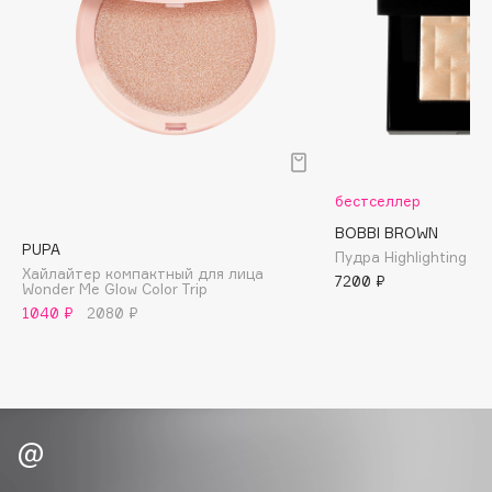
B
Babor
Baffy
Balmain Hair Couture
ЭКСКЛЮЗИВ
Banderas
Basicare
бестселлер
Batiste
BOBBI BROWN
Beauty Bomb
PUPA
Пудра Highlighting P
Хайлайтер компактный для лица
Beauty Pati
7200 ₽
Wonder Me Glow Color Trip
Beautyblades
1040 ₽
2080 ₽
НОВИНКА
beautyblender
Bebble
Beverly Hills Polo Club
Biodance
Bioderma