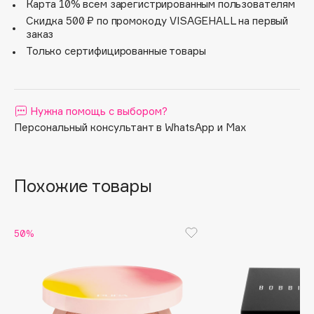
Карта 10% всем зарегистрированным пользователям
Дарит коже натуральную гладкость и шелковистость,
Apagard
Скидка 500 ₽ по промокоду VISAGEHALL на первый
не образует мелких морщинок.
заказ
Aravia Professional
Только сертифицированные товары
Arcadia
Дерматологически протестировано.
Некомедогенно.
Archetype
Architect Demidoff
Нужна помощь с выбором?
ARIVE MAKEUP
Персональный консультант в WhatsApp и Max
Art&Fact
Art-Visage
Artdeco
Похожие товары
Astra
Atelier Rebul
Augustinus Bader
50%
Aveda
Avene