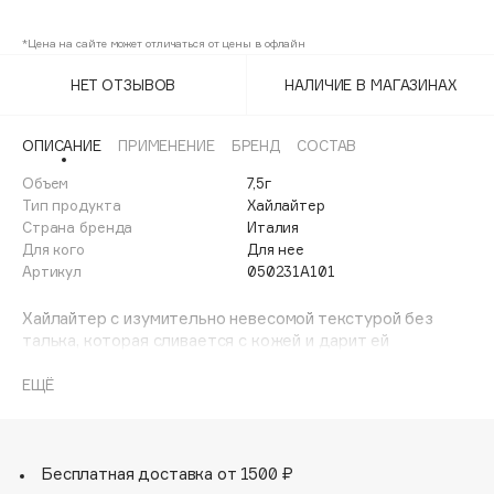
101
Adele for you
Финал лета
*Цена на сайте может отличаться от цены в офлайн
Advante
ЭКСКЛЮЗИВ
1 АВГ - 31 АВГ
Aesop
НЕТ ОТЗЫВОВ
НАЛИЧИЕ В МАГАЗИНАХ
Age Stop
ЭКСКЛЮЗИВ
AHFA Cosmetics
ОПИСАНИЕ
ПРИМЕНЕНИЕ
БРЕНД
СОСТАВ
Ajmal
Объем
7,5г
Тип продукта
Хайлайтер
Alix Avien
Страна бренда
Италия
Allies of Skin
Для кого
Для нее
AMAN
Артикул
050231A101
Amina Daudova Brushes
Хайлайтер с изумительно невесомой текстурой без
Amouage
талька, которая сливается с кожей и дарит ей
воздушное сияние.
Amuleto Di Casa
ЕЩЁ
Angiopharm
ЭКСКЛЮЗИВ
Обеспечивает эффект рассеянного света, не оставляя
Annbeauty
на коже следов пудры.
Элегантным и естественным образом подсвечивает
Anua
выступающие участки лица без ощущения мучнистости.
Бесплатная доставка от 1500 ₽
Apadent