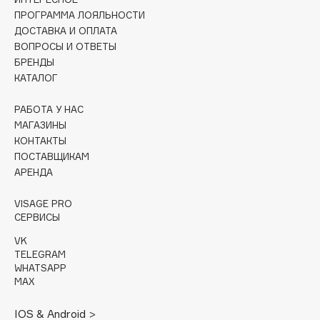
ПРОГРАММА ЛОЯЛЬНОСТИ
Cadence
ДОСТАВКА И ОПЛАТА
Capelli Dorati
ВОПРОСЫ И ОТВЕТЫ
БРЕНДЫ
Carbon Theory
КАТАЛОГ
Carmex
Carolina Herrera
РАБОТА У НАС
МАГАЗИНЫ
Catrice
КОНТАКТЫ
Celimax
ПОСТАВЩИКАМ
Cettua
АРЕНДА
Chupa Chups
VISAGE PRO
Clarette
СЕРВИСЫ
Clarins
VK
Clarins Precious
НОВИНКА
TELEGRAM
WHATSAPP
Clinique
MAX
Clive Christian
Club De Nuit
IOS & Android >