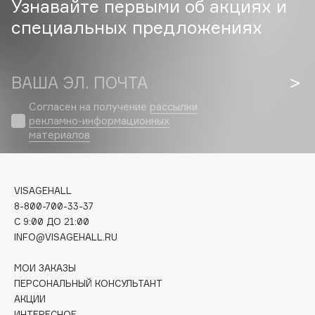
Узнавайте первыми об акциях и
Biomed
специальных предложениях
Biorepair
Blanx
Blistex
ВАША ЭЛ. ПОЧТА
BLOME
Boadicea The Victorious
Согласен на получение
рассылки
рекламно-информационных
Bobbi Brown
материалов
BOOMSHOP
BORK
Brunello Cucinelli
VISAGEHALL
Bvlgari
8-800-700-33-37
by TERRY
C 9:00 ДО 21:00
INFO@VISAGEHALL.RU
BY WISHTREND
Byredo
МОИ ЗАКАЗЫ
ПЕРСОНАЛЬНЫЙ КОНСУЛЬТАНТ
АКЦИИ
C
ИНТЕРЕСНОЕ