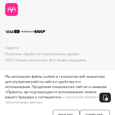
Collagenina
Consly
Corimo
CosRX
Cottolina
Crescina
Cunzite
Оферта
Curaprox
Политика обработки персональных данных
ООО «Визаж косметикс» Все права защищены
D
Мы используем файлы cookies и технологии веб-аналитики
для улучшения работы сайта и удобства его
d'Alba
использования. Продолжая пользоваться сайтом и нажимая
DABO
«Принять», вы подтверждаете использование cookies
ПО ЗОЛОТОЙ КАРТЕ:
2275 ₽
вашего браузера и соглашаетесь
с политикой обработки
DARLING*
персональных данных.
ДОБАВИТЬ В КОРЗИНУ
2395 ₽
Darphin
Davines