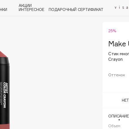
АКЦИИ
НКИ
ИНТЕРЕСНОЕ
ПОДАРОЧНЫЙ СЕРТИФИКАТ
25%
P
Q
R
S
T
U
V
W
Y
Z
А - Я
Make 
Стик мног
Crayon
Оттенок
Angiopharm
KIKO Milano
Estée Lauder
НЕ
Clarins
ОПИСАНИЕ
Объем