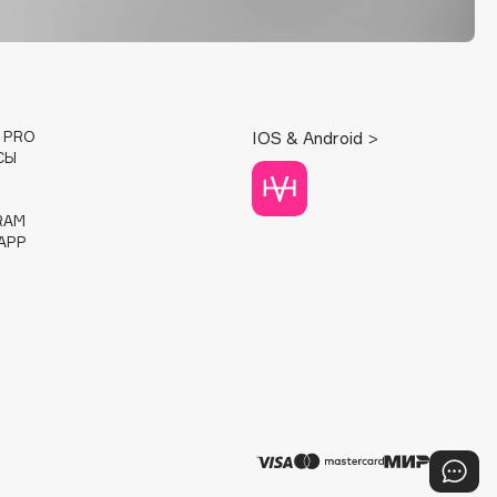
E PRO
IOS & Android >
СЫ
RAM
APP