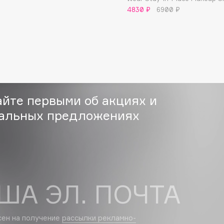
4830 ₽
6900 ₽
Etude organix
Eva Mosaic
Ex Nihilo
EXOARI L
айте первыми об акциях и
альных предложениях
Fragrance Du Bois
Frederic Malle
Frudia
Funny Organix
ША ЭЛ. ПОЧТА
сен на получение
рассылки рекламно-