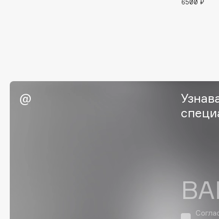
6500 ₽
Eigshow
EpilProfi
Elemis
Erborian
Elian Russia
Essence
Elie Saab
Essential Parfums Paris
Узнав
F
специ
FANE
Flipper
Farmstay
FLOEMA
Felce Azzurra
Floraïku
Fillerina
Forlle'd
ЭКСКЛЮЗИВ
ВА
Fiona Franchimon
Согла