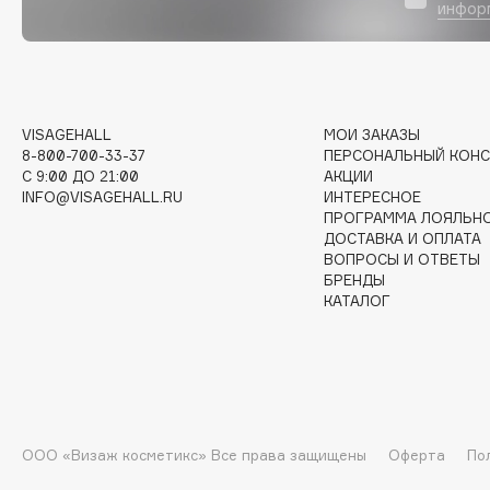
инфор
G
Garnier
Giardino Magico
Gecko
Gillette
VISAGEHALL
МОИ ЗАКАЗЫ
Geltek
Givenchy
8-800-700-33-37
ПЕРСОНАЛЬНЫЙ КОНС
Genosys
Global Keratin
C 9:00 ДО 21:00
АКЦИИ
ЭКСКЛЮЗИВ
INFO@VISAGEHALL.RU
ИНТЕРЕСНОЕ
Global White
Geomar
ПРОГРАММА ЛОЯЛЬН
ДОСТАВКА И ОПЛАТА
ВОПРОСЫ И ОТВЕТЫ
БРЕНДЫ
КАТАЛОГ
H
Hadat Cosmetics
HELIBEAUTY
Hamis
Hempz
Hapica
HFC
ООО «Визаж косметикс» Все права защищены
Оферта
По