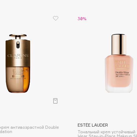
Dr.Althea
30%
Dr.Ceuracle
Dr.Jart+
DSD de Luxe
Dyson
Estrâde
Estée Lauder
ESTÉE LAUDER
крем антивозрастной Double
Etat Pur
dation
Тональный крем устойчивый 
Wear Stay-in-Place Makeup 
Etude House