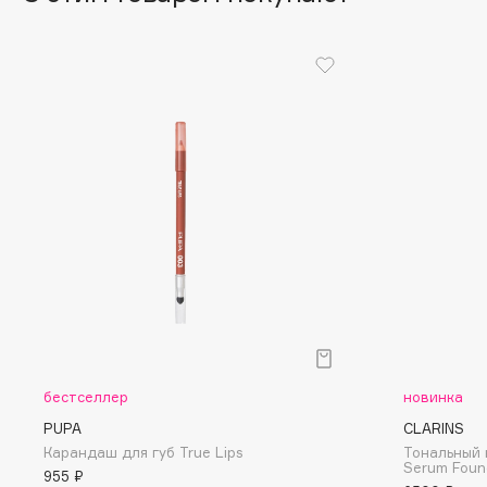
D
d'Alba
Dior
DABO
Divage
DARLING*
Dolce & Gabbana
Darphin
Dolomit
Davines
Dorco
Deonica
DP Daily Perfection
Dessange
Dr. Vranjes Firenze
E
Eat My
Ella Bartsueva Brushes
бестселлер
новинка
Ecolatier
EMBRACE Haircare
PUPA
CLARINS
Карандаш для губ True Lips
Тональный 
Ecotools
Emmanuelle Jane
Serum Foun
955 ₽
EGIA
Enough