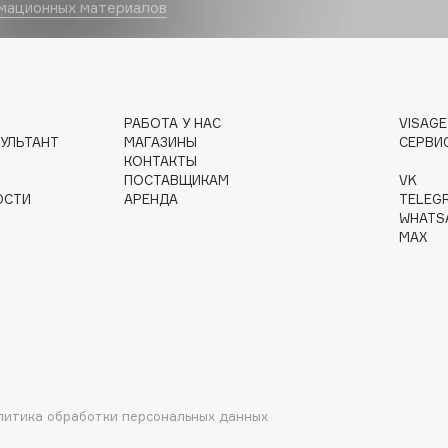
мационных материалов
Gourmandise
Grace Day
РАБОТА У НАС
VISAG
Guerlain
УЛЬТАНТ
МАГАЗИНЫ
СЕРВИ
Guess
КОНТАКТЫ
ПОСТАВЩИКАМ
VK
ОСТИ
АРЕНДА
TELEG
WHATS
MAX
Holika Holika
Holly Polly
Holy Land
литика обработки персональных данных