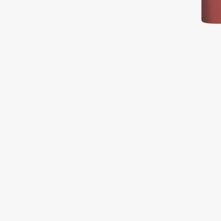
Подарки
0 - 9
Для дома
100BON
22|11
Техника
A
Acqua di Parma
Amina Daudova Brushes
Acque di Italia
Amouage
Adele for you
Amuleto Di Casa
Advante
Angiopharm
ЭКСКЛЮЗИВ
ЭКСКЛЮЗИВ
Aesop
Annbeauty
Age Stop
Anua
ЭКСКЛЮЗИВ
Apadent
AHFA Cosmetics
Apagard
Ajmal