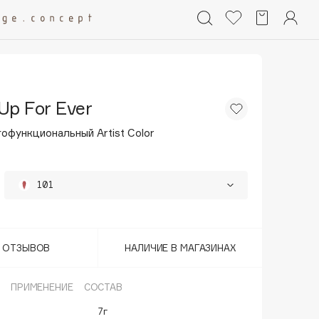
Up For Ever
офункциональный Artist Color
101
102
25%
112
25%
Т ОТЗЫВОВ
НАЛИЧИЕ В МАГАЗИНАХ
126
25%
ПРИМЕНЕНИЕ
СОСТАВ
25%
• Последний
160
7г