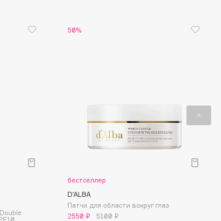
50%
бестселлер
D'ALBA
Патчи для области вокруг глаз
Double
2550 ₽
5100 ₽
SPF10