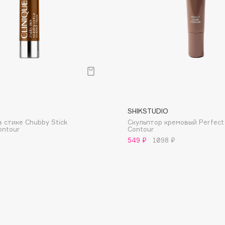
Consly
Corimo
CosRX
SHIKSTUDIO
Cottolina
в стике Chubby Stick
Скульптор кремовый Perfect 
ontour
Contour
Crescina
549 ₽
1098 ₽
Cunzite
Curaprox