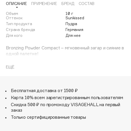
ОПИСАНИЕ
ПРИМЕНЕНИЕ
БРЕНД
СОСТАВ
Adele for you
Финал лета
Advante
Объем
10 г
ЭКСКЛЮЗИВ
Оттенок
Sunkissed
1 АВГ - 31 АВГ
Aesop
Тип продукта
Пудра
Age Stop
Страна бренда
Германия
ЭКСКЛЮЗИВ
Для кого
Для нее
AHFA Cosmetics
Ajmal
Bronzing Powder Compact – мгновенный загар и сияние в
одной палетке!
Alix Avien
Allies of Skin
Подарите своей коже здоровое сияние и эффект
ЕЩЁ
идеального загара с нашей компактной пудрой-
AMAN
бронзатором:
Amina Daudova Brushes
Идеальное соответствие разным тонам кожи.
Amouage
Ультралёгкая текстура – естественное покрытие без
Бесплатная доставка от 1500 ₽
эффекта маски.
Amuleto Di Casa
Карта 10% всем зарегистрированным пользователям
Долговечный результат – стойкое сияние на весь день.
Angiopharm
Скидка 500 ₽ по промокоду VISAGEHALL на первый
ЭКСКЛЮЗИВ
заказ
Почему эта пудра станет вашим must-have?
Annbeauty
Только сертифицированные товары
Мгновенное преображение – свежий отдохнувший вид
Anua
за секунды.
Профессиональное качество – ровное нанесение без
Apadent