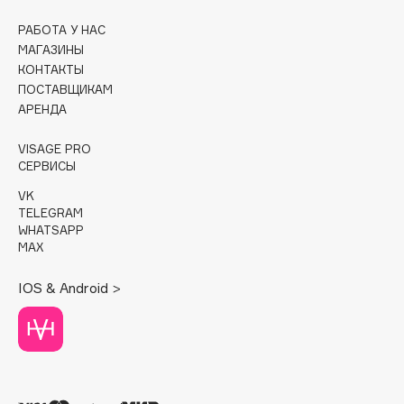
РАБОТА У НАС
Cadence
МАГАЗИНЫ
Capelli Dorati
КОНТАКТЫ
Carbon Theory
ПОСТАВЩИКАМ
Carmex
АРЕНДА
Carolina Herrera
VISAGE PRO
Catrice
СЕРВИСЫ
Celimax
VK
Cettua
TELEGRAM
WHATSAPP
Chupa Chups
MAX
Clarette
Clarins
IOS & Android >
Clarins Precious
НОВИНКА
Clinique
Clive Christian
Club De Nuit