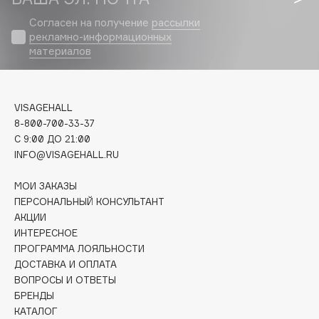
Biomed
Согласен на получение
рассылки
Biorepair
рекламно-информационных
Blanx
материалов
Blistex
BLOME
Boadicea The Victorious
VISAGEHALL
Bobbi Brown
8-800-700-33-37
C 9:00 ДО 21:00
BOOMSHOP
INFO@VISAGEHALL.RU
BORK
Brunello Cucinelli
МОИ ЗАКАЗЫ
ПЕРСОНАЛЬНЫЙ КОНСУЛЬТАНТ
Bvlgari
АКЦИИ
by TERRY
ИНТЕРЕСНОЕ
BY WISHTREND
ПРОГРАММА ЛОЯЛЬНОСТИ
Byredo
ДОСТАВКА И ОПЛАТА
ВОПРОСЫ И ОТВЕТЫ
БРЕНДЫ
C
КАТАЛОГ