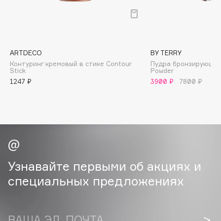
B
Babor
Baffy
ARTDECO
BY TERRY
Balmain Hair Couture
ЭКСКЛЮЗИВ
Контуринг кремовый в стике Contour
Пудра бронзирующая 
Banderas
Stick
Powder
1247 ₽
3900 ₽
7800 ₽
Basicare
Batiste
Beauty Bomb
Beauty Pati
Beautyblades
НОВИНКА
beautyblender
Узнавайте первыми об акциях и
Bebble
специальных предложениях
Beverly Hills Polo Club
Biodance
Bioderma
ВАША ЭЛ. ПОЧТА