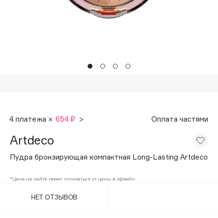
Подарки
Tom Ford
HFC
Для дома
Angiopharm
Техника
KIKO Milano
Estée Lauder
Clarins
0 - 9
4 платежа ×
654 ₽
>
Оплата частями
100BON
Artdeco
22|11
Пудра бронзирующая компактная Long-Lasting Artdeco
A
*Цена на сайте может отличаться от цены в офлайн
НЕТ ОТЗЫВОВ
Acqua di Parma
Acque di Italia