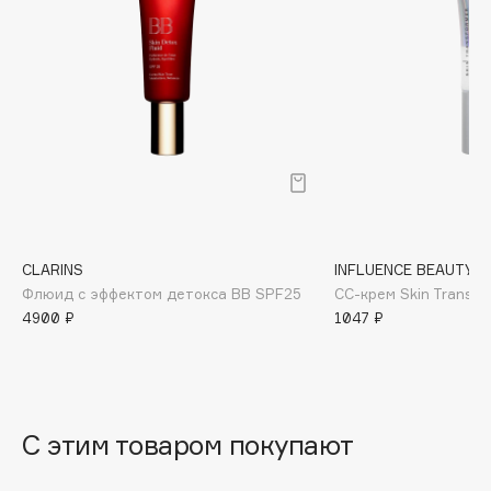
B
Babor
Baffy
Balmain Hair Couture
ЭКСКЛЮЗИВ
Banderas
Basicare
Batiste
Beauty Bomb
CLARINS
INFLUENCE BEAUTY
Beauty Pati
Флюид с эффектом детокса BB SPF25
СС-крем Skin Transfo
Beautyblades
НОВИНКА
4900 ₽
1047 ₽
beautyblender
Bebble
Beverly Hills Polo Club
Biodance
С этим товаром покупают
Bioderma