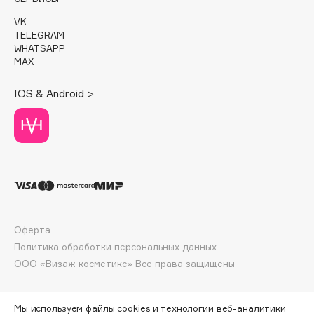
Deonica
VK
Dessange
TELEGRAM
WHATSAPP
Dior
MAX
Divage
Dolce & Gabbana
IOS & Android >
Dolomit
Dorco
DP Daily Perfection
Dr. Vranjes Firenze
Dr.Althea
Dr.Ceuracle
Dr.Jart+
Оферта
DSD de Luxe
Политика обработки персональных данных
ООО «Визаж косметикс» Все права защищены
Dyson
Мы используем файлы cookies и технологии веб-аналитики