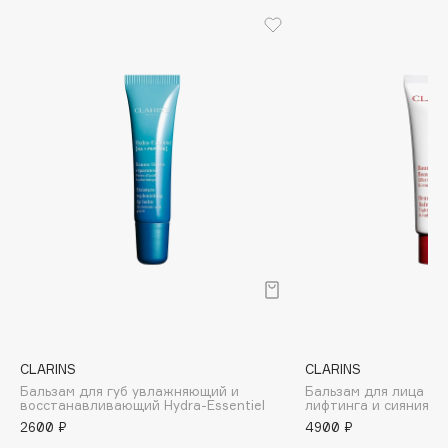
Biomed
Biorepair
Blanx
Blistex
BLOME
Boadicea The Victorious
Bobbi Brown
BOOMSHOP
BORK
Brunello Cucinelli
Bvlgari
by TERRY
BY WISHTREND
CLARINS
CLARINS
Byredo
Бальзам для губ увлажняющий и
Бальзам для лица с 
восстанавливающий Hydra-Essentiel
лифтинга и сияния
2600 ₽
4900 ₽
C