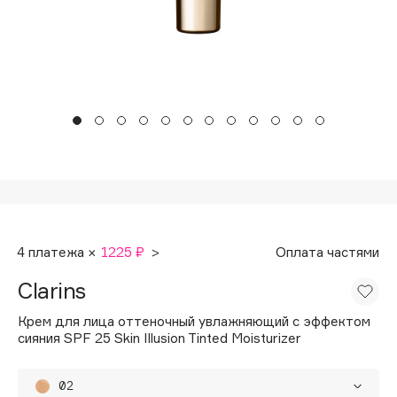
Подарки
Tom Ford
HFC
Для дома
Angiopharm
Техника
KIKO Milano
Estée Lauder
Clarins
0 - 9
100BON
4 платежа ×
1225 ₽
>
Оплата частями
22|11
Clarins
A
Крем для лица оттеночный увлажняющий с эффектом
сияния SPF 25 Skin Illusion Tinted Moisturizer
Acqua di Parma
Acque di Italia
02