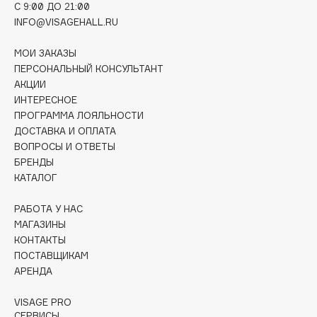
C 9:00 ДО 21:00
Collagenina
INFO@VISAGEHALL.RU
Consly
Corimo
МОИ ЗАКАЗЫ
CosRX
ПЕРСОНАЛЬНЫЙ КОНСУЛЬТАНТ
АКЦИИ
Cottolina
ИНТЕРЕСНОЕ
Crescina
ПРОГРАММА ЛОЯЛЬНОСТИ
Cunzite
ДОСТАВКА И ОПЛАТА
Curaprox
ВОПРОСЫ И ОТВЕТЫ
БРЕНДЫ
КАТАЛОГ
D
РАБОТА У НАС
МАГАЗИНЫ
d'Alba
КОНТАКТЫ
DABO
ПОСТАВЩИКАМ
DARLING*
АРЕНДА
Darphin
VISAGE PRO
Davines
СЕРВИСЫ