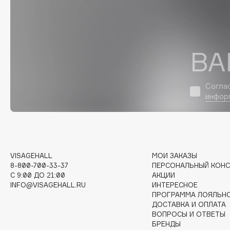
D
d'Alba
Dior
DABO
Divage
ВА
DARLING*
Dolce & Gabbana
Darphin
Dolomit
Davines
Dorco
Согла
инфор
Deonica
DP Daily Perfection
Dessange
Dr. Vranjes Firenze
VISAGEHALL
МОИ ЗАКАЗЫ
E
8-800-700-33-37
ПЕРСОНАЛЬНЫЙ КОНС
C 9:00 ДО 21:00
АКЦИИ
INFO@VISAGEHALL.RU
ИНТЕРЕСНОЕ
Eat My
Ella Bartsueva Brushes
ПРОГРАММА ЛОЯЛЬН
Ecolatier
EMBRACE Haircare
ДОСТАВКА И ОПЛАТА
ВОПРОСЫ И ОТВЕТЫ
Ecotools
Emmanuelle Jane
БРЕНДЫ
EGG
Enough