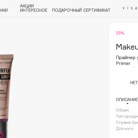
АКЦИИ
НКИ
ИНТЕРЕСНОЕ
ПОДАРОЧНЫЙ СЕРТИФИКАТ
35%
P
Q
R
S
T
U
V
W
Y
Z
А - Я
Makeu
Праймер 
Primer
НЕ
Angiopharm
KIKO Milano
ОПИСАНИЕ
Estée Lauder
Объем
Clarins
Тип проду
Страна бр
Для кого