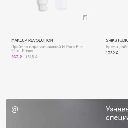
BLOME
C
MAKEUP REVOLUTION
SHIKSTUDI
Cadence
Chupa Chups
Праймер выравнивающий Irl Pore Blur
Крем-прайм
Filter Primer
Capelli Dorati
Clarette
1332 ₽
833 ₽
1515 ₽
Carbon Theory
Clarins
Carmex
Clarins Precious
Carolina Herrera
Clinique
Catrice
Clive Christian
Celimax
Club De Nuit
Cettua
Collagenina
Узнав
специ