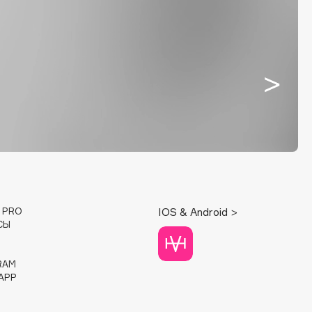
E PRO
IOS & Android >
СЫ
RAM
APP