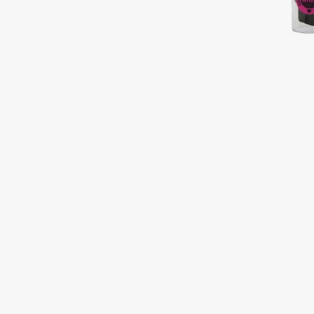
Подарки
0 - 9
Для дома
100BON
22|11
Техника
A
Acqua di Parma
Amina Daudova Brushes
Acque di Italia
Amouage
Adele for you
Amuleto Di Casa
Advante
Angiopharm
ЭКСКЛЮЗИВ
ЭКСКЛЮЗИВ
Aesop
Annbeauty
Age Stop
Anua
ЭКСКЛЮЗИВ
Apadent
AHFA Cosmetics
Apagard
Ajmal