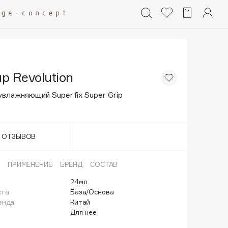
p Revolution
увлажняющий Superfix Super Grip
Т ОТЗЫВОВ
ПРИМЕНЕНИЕ
БРЕНД
СОСТАВ
24мл
кта
База/Основа
енда
Китай
Для нее