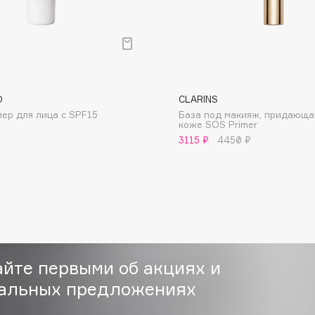
обеспечи
заживлени
- Пудра а
Результат
- 80% отм
O
CLARINS
- Разглаж
Consly
ер для лица с SPF15
База под макияж, придающа
нанесения
коже SOS Primer
Corimo
- Осветля
3115 ₽
4450 ₽
CosRX
сияние.*
(*На осно
Cottolina
в течение
Crescina
Веганский
Cunzite
Curaprox
айте первыми об акциях и
альных предложениях