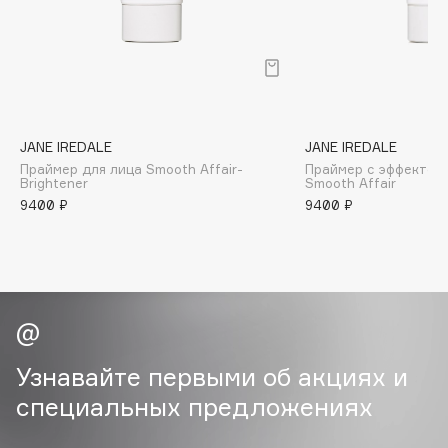
B
Babor
Baffy
Balmain Hair Couture
ЭКСКЛЮЗИВ
Banderas
JANE IREDALE
JANE IREDALE
Праймер для лица Smooth Affair-
Праймер с эффектом 
Basicare
Brightener
Smooth Affair
Batiste
9400 ₽
9400 ₽
Beauty Bomb
Beauty Pati
Beautyblades
НОВИНКА
beautyblender
Bebble
Beverly Hills Polo Club
Узнавайте первыми об акциях и
Biodance
специальных предложениях
Bioderma