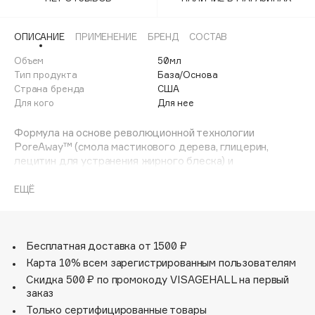
Adele for you
Финал лета
Advante
ЭКСКЛЮЗИВ
ОПИСАНИЕ
ПРИМЕНЕНИЕ
БРЕНД
СОСТАВ
1 АВГ - 31 АВГ
Aesop
Объем
50мл
Age Stop
Тип продукта
База/Основа
ЭКСКЛЮЗИВ
Страна бренда
США
AHFA Cosmetics
Для кого
Для нее
Ajmal
Формула на основе революционной технологии
Alix Avien
PoreAway™ (смола мастикового дерева, глицерин,
Allies of Skin
лецитин для устранения жирного блеска) и
AMAN
современных минеральных ингредиентов.
Заметно уменьшает блеск кожи и создает идеальную
ЕЩЁ
Amina Daudova Brushes
основу под макияж.
Amouage
Визуально уменьшает поры.
Очищает поры и снимает воспаление.
Amuleto Di Casa
Можно использовать как самостоятельное средство, а
Бесплатная доставка от 1500 ₽
Angiopharm
ЭКСКЛЮЗИВ
также для придания стойкости и яркости минеральной
Карта 10% всем зарегистрированным пользователям
Annbeauty
основе.
Скидка 500 ₽ по промокоду VISAGEHALL на первый
Выравнивает рельеф кожи, визуально уменьшает
Anua
заказ
мелкие морщины и способствует выравниванию
Только сертифицированные товары
Apadent