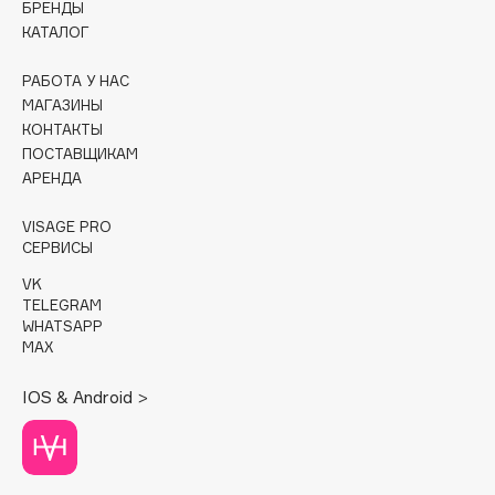
БРЕНДЫ
КАТАЛОГ
Cadence
Capelli Dorati
РАБОТА У НАС
Carbon Theory
МАГАЗИНЫ
КОНТАКТЫ
Carmex
ПОСТАВЩИКАМ
Carolina Herrera
АРЕНДА
Catrice
Celimax
VISAGE PRO
СЕРВИСЫ
Cettua
VK
Chupa Chups
TELEGRAM
Clarette
WHATSAPP
MAX
Clarins
Clarins Precious
НОВИНКА
IOS & Android >
Clinique
Clive Christian
Club De Nuit