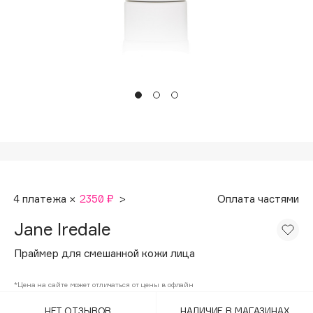
Подарки
Tom Ford
HFC
Для дома
Angiopharm
Техника
KIKO Milano
Estée Lauder
Clarins
0 - 9
100BON
4 платежа ×
2350 ₽
>
Оплата частями
22|11
Jane Iredale
A
Праймер для смешанной кожи лица
Acqua di Parma
*Цена на сайте может отличаться от цены в офлайн
Acque di Italia
НЕТ ОТЗЫВОВ
НАЛИЧИЕ В МАГАЗИНАХ