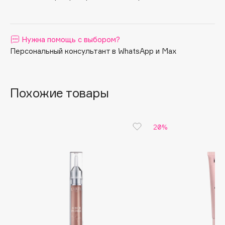
Apagard
Aravia Professional
Нужна помощь с выбором?
Arcadia
Персональный консультант в WhatsApp и Max
Archetype
Architect Demidoff
ARIVE MAKEUP
Похожие товары
Art&Fact
Art-Visage
Artdeco
20%
Astra
Atelier Rebul
Augustinus Bader
Aveda
Avene