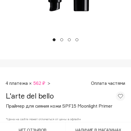
Подарки
Tom Ford
HFC
Для дома
Angiopharm
Техника
KIKO Milano
Estée Lauder
Clarins
0 - 9
100BON
4 платежа ×
562 ₽
>
Оплата частями
22|11
L'arte del bello
A
Праймер для сияния кожи SPF15 Moonlight Primer
Acqua di Parma
*Цена на сайте может отличаться от цены в офлайн
Acque di Italia
НЕТ ОТЗЫВОВ
НАЛИЧИЕ В МАГАЗИНАХ