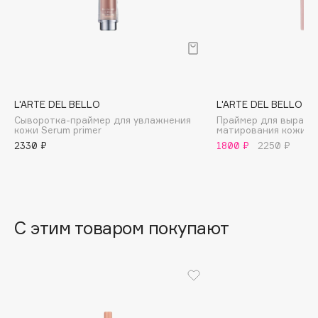
B
Babor
Baffy
Balmain Hair Couture
ЭКСКЛЮЗИВ
Banderas
L'ARTE DEL BELLO
L'ARTE DEL BELLO
Сыворотка-праймер для увлажнения
Праймер для выравн
Basicare
кожи Serum primer
матирования кожи Fla
Batiste
2330 ₽
1800 ₽
2250 ₽
Beauty Bomb
Beauty Pati
Beautyblades
НОВИНКА
beautyblender
С этим товаром покупают
Bebble
Beverly Hills Polo Club
Biodance
Bioderma