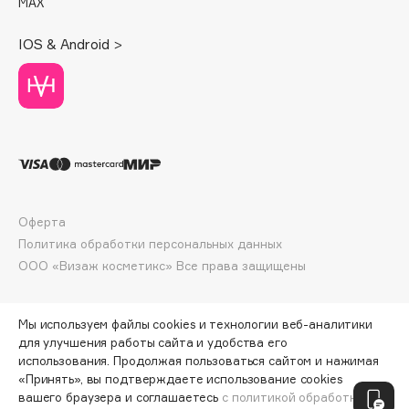
MAX
Deonica
Dessange
IOS & Android >
Dior
Divage
Dolce & Gabbana
Dolomit
Dorco
DP Daily Perfection
Dr. Vranjes Firenze
Оферта
Политика обработки персональных данных
Dr.Althea
ООО «Визаж косметикс» Все права защищены
Dr.Ceuracle
Dr.Jart+
DSD de Luxe
Мы используем файлы cookies и технологии веб-аналитики
для улучшения работы сайта и удобства его
Dyson
использования. Продолжая пользоваться сайтом и нажимая
«Принять», вы подтверждаете использование cookies
ПО ЗОЛОТОЙ КАРТЕ:
2025 ₽
вашего браузера и соглашаетесь
с политикой обработки