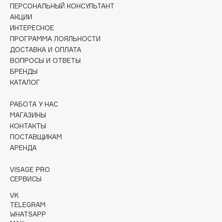
ПЕРСОНАЛЬНЫЙ КОНСУЛЬТАНТ
Collagenina
АКЦИИ
Consly
ИНТЕРЕСНОЕ
Corimo
ПРОГРАММА ЛОЯЛЬНОСТИ
CosRX
ДОСТАВКА И ОПЛАТА
ВОПРОСЫ И ОТВЕТЫ
Cottolina
БРЕНДЫ
Crescina
КАТАЛОГ
Cunzite
Curaprox
РАБОТА У НАС
МАГАЗИНЫ
КОНТАКТЫ
D
ПОСТАВЩИКАМ
АРЕНДА
d'Alba
VISAGE PRO
DABO
СЕРВИСЫ
DARLING*
VK
Darphin
TELEGRAM
WHATSAPP
Davines