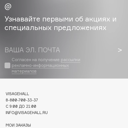
Cadence
Узнавайте первыми об акциях и
Capelli Dorati
специальных предложениях
Carbon Theory
Carmex
Carolina Herrera
ВАША ЭЛ. ПОЧТА
Catrice
Celimax
Согласен на получение
рассылки
рекламно-информационных
Cettua
материалов
Chupa Chups
Clarette
Clarins
VISAGEHALL
Clarins Precious
8-800-700-33-37
НОВИНКА
C 9:00 ДО 21:00
Clinique
INFO@VISAGEHALL.RU
Clive Christian
Club De Nuit
МОИ ЗАКАЗЫ