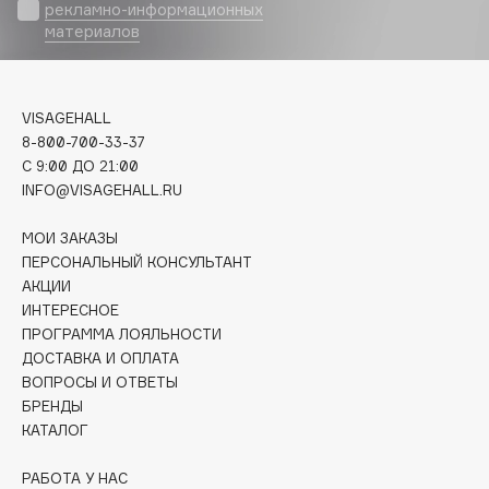
Biomed
рекламно-информационных
материалов
Biorepair
Blanx
Blistex
VISAGEHALL
BLOME
8-800-700-33-37
Boadicea The Victorious
C 9:00 ДО 21:00
Bobbi Brown
INFO@VISAGEHALL.RU
BOOMSHOP
МОИ ЗАКАЗЫ
BORK
ПЕРСОНАЛЬНЫЙ КОНСУЛЬТАНТ
Brunello Cucinelli
АКЦИИ
ИНТЕРЕСНОЕ
Bvlgari
ПРОГРАММА ЛОЯЛЬНОСТИ
by TERRY
ДОСТАВКА И ОПЛАТА
BY WISHTREND
ВОПРОСЫ И ОТВЕТЫ
Byredo
БРЕНДЫ
КАТАЛОГ
C
РАБОТА У НАС