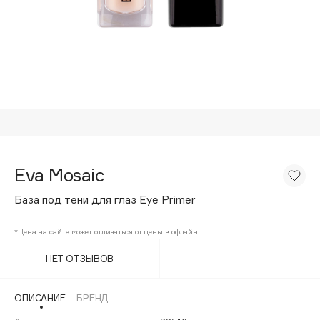
Подарки
Tom Ford
HFC
Для дома
Angiopharm
Техника
KIKO Milano
Estée Lauder
Clarins
0 - 9
Eva Mosaic
100BON
База под тени для глаз Eye Primer
22|11
*Цена на сайте может отличаться от цены в офлайн
A
НЕТ ОТЗЫВОВ
Acqua di Parma
ОПИСАНИЕ
БРЕНД
Acque di Italia