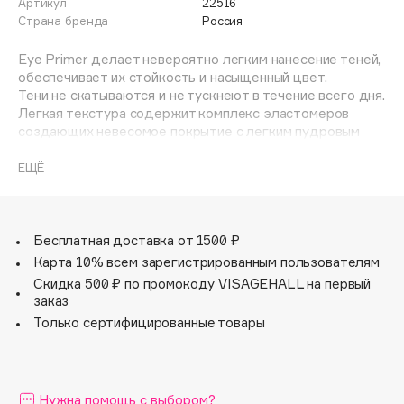
Артикул
22516
Adele for you
Страна бренда
Россия
Финал лета
Advante
ЭКСКЛЮЗИВ
Eye Primer делает невероятно легким нанесение теней,
1 АВГ - 31 АВГ
Aesop
обеспечивает их стойкость и насыщенный цвет.
Age Stop
Тени не скатываются и не тускнеют в течение всего дня.
ЭКСКЛЮЗИВ
Легкая текстура содержит комплекс эластомеров
AHFA Cosmetics
создающих невесомое покрытие с легким пудровым
Ajmal
финишем для стойкости и яркости теней.
Содержит экстракт имбиря, который является
ЕЩЁ
Alix Avien
сильнейшим антиоксидантом, уменьшает морщины,
Allies of Skin
активизирует кровообращение, делает кожу гладкой и
AMAN
светящейся изнутри. Универсальный оттенок подойдет
любому цвету кожи.
Бесплатная доставка от 1500 ₽
Amina Daudova Brushes
Карта 10% всем зарегистрированным пользователям
Amouage
Скидка 500 ₽ по промокоду VISAGEHALL на первый
Amuleto Di Casa
заказ
Angiopharm
Только сертифицированные товары
ЭКСКЛЮЗИВ
Annbeauty
Anua
Нужна помощь с выбором?
Apadent