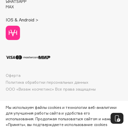
WHATSAPP
Deonica
MAX
Dessange
IOS & Android >
Dior
Divage
Dolce & Gabbana
Dolomit
Dorco
DP Daily Perfection
Dr. Vranjes Firenze
Оферта
Dr.Althea
Политика обработки персональных данных
Dr.Ceuracle
ООО «Визаж косметикс» Все права защищены
Dr.Jart+
DSD de Luxe
Мы используем файлы cookies и технологии веб-аналитики
Dyson
для улучшения работы сайта и удобства его
использования. Продолжая пользоваться сайтом и нажимая
«Принять», вы подтверждаете использование cookies