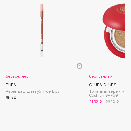
Biomed
Biorepair
Blanx
Blistex
BLOME
Boadicea The Victorious
Bobbi Brown
BOOMSHOP
BORK
Brunello Cucinelli
бестселлер
бестселлер
Bvlgari
PUPA
CHUPA CHUPS
Карандаш для губ True Lips
Тональный крем-кушо
by TERRY
Cushion SPF50+
955 ₽
BY WISHTREND
2152 ₽
2690 ₽
Byredo
C