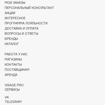
МОИ ЗАКАЗЫ
Collagenina
ПЕРСОНАЛЬНЫЙ КОНСУЛЬТАНТ
Consly
АКЦИИ
Corimo
ИНТЕРЕСНОЕ
CosRX
ПРОГРАММА ЛОЯЛЬНОСТИ
ДОСТАВКА И ОПЛАТА
Cottolina
ВОПРОСЫ И ОТВЕТЫ
Crescina
БРЕНДЫ
Cunzite
КАТАЛОГ
Curaprox
РАБОТА У НАС
МАГАЗИНЫ
D
КОНТАКТЫ
ПОСТАВЩИКАМ
АРЕНДА
d'Alba
DABO
VISAGE PRO
DARLING*
СЕРВИСЫ
Darphin
VK
TELEGRAM
Davines