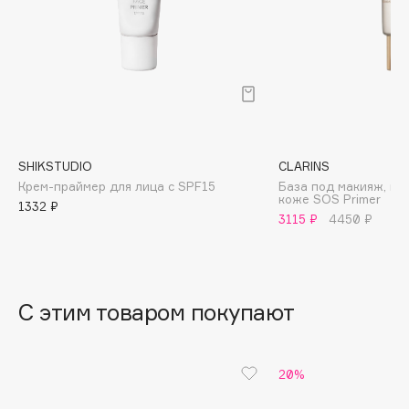
B
Babor
Baffy
Balmain Hair Couture
ЭКСКЛЮЗИВ
Banderas
Basicare
SHIKSTUDIO
CLARINS
Batiste
Крем-праймер для лица с SPF15
База под макияж, п
коже SOS Primer
Beauty Bomb
1332 ₽
3115 ₽
4450 ₽
Beauty Pati
Beautyblades
НОВИНКА
beautyblender
С этим товаром покупают
Bebble
Beverly Hills Polo Club
Biodance
20%
Bioderma