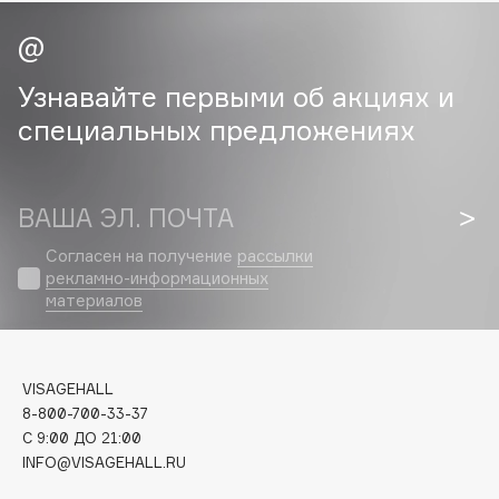
Cadence
Capelli Dorati
Узнавайте первыми об акциях и
Carbon Theory
специальных предложениях
Carmex
Carolina Herrera
Catrice
ВАША ЭЛ. ПОЧТА
Celimax
Согласен на получение
рассылки
Cettua
рекламно-информационных
Chupa Chups
материалов
Clarette
Clarins
Clarins Precious
VISAGEHALL
НОВИНКА
8-800-700-33-37
Clinique
C 9:00 ДО 21:00
Clive Christian
INFO@VISAGEHALL.RU
Club De Nuit