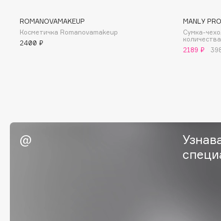
BLOME
ROMANOVAMAKEUP
MANLY PR
Косметичка Romanovamakeup
Сумка-чехо
количества
2400 ₽
2189 ₽
39
C
Cadence
Chupa Chups
Capelli Dorati
Clarette
Carbon Theory
Clarins
Carmex
Clarins Precious
НОВИНКА
Carolina Herrera
Clinique
Узнав
Catrice
Clive Christian
специ
Celimax
Club De Nuit
Cettua
Collagenina