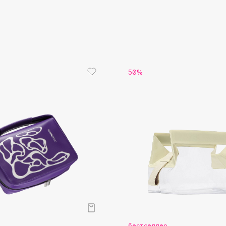
Aveda
Avene
50%
Boadicea The Victorious
Bobbi Brown
BOOMSHOP
BORK
Brunello Cucinelli
Bvlgari
by TERRY
BY WISHTREND
Byredo
бестселлер