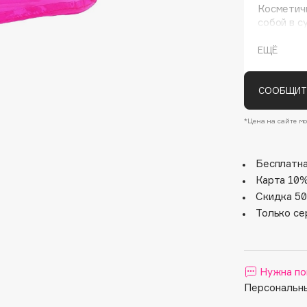
Косметичк
собой в с
ЕЩЁ
СООБЩИТ
*Цена на сайте мо
Architect Demidoff
Бесплатна
ARIVE MAKEUP
Карта 10%
Art&Fact
Скидка 50
Art-Visage
Только се
Artdeco
Astra
Atelier Rebul
Нужна по
Персональны
Augustinus Bader