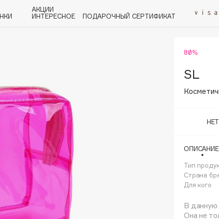
АКЦИИ
НКИ
ИНТЕРЕСНОЕ
ПОДАРОЧНЫЙ СЕРТИФИКАТ
80%
P
Q
R
S
T
U
V
W
Y
Z
А - Я
SL
Косметич
НЕ
Angiopharm
ОПИСАНИЕ
KIKO Milano
Тип проду
Estée Lauder
Страна бр
Clarins
Для кого
В данную
Она не то