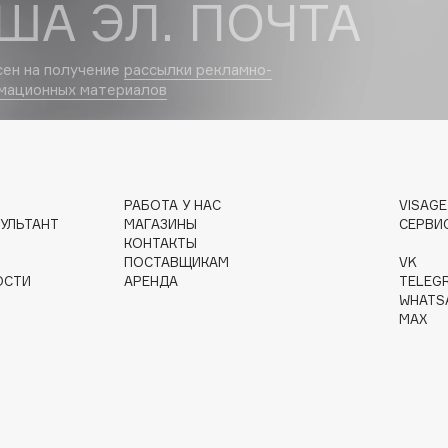
ША ЭЛ. ПОЧТА
Dr.Althea
сен на получение
рассылки рекламно-
Dr.Ceuracle
мационных материалов
Dr.Jart+
DSD de Luxe
Dyson
РАБОТА У НАС
VISAG
УЛЬТАНТ
МАГАЗИНЫ
СЕРВИ
КОНТАКТЫ
ПОСТАВЩИКАМ
VK
ОСТИ
АРЕНДА
TELEG
WHATS
MAX
Estrâde
Estée Lauder
Etat Pur
Etude House