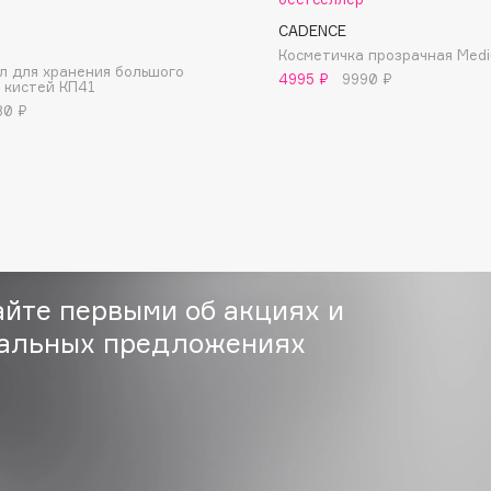
CADENCE
O
Косметичка прозрачная Medi
л для хранения большого
4995 ₽
9990 ₽
 кистей КП41
80 ₽
Consly
Corimo
CosRX
Cottolina
Crescina
айте первыми об акциях и
Cunzite
альных предложениях
Curaprox