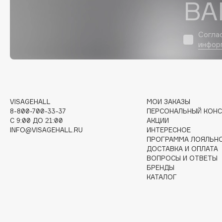
ВА
D
d'Alba
Dior
Согла
DABO
Divage
инфор
DARLING*
Dolce & Gabbana
Darphin
Dolomit
Davines
Dorco
Deonica
DP Daily Perfection
VISAGEHALL
МОИ ЗАКАЗЫ
Dessange
Dr. Vranjes Firenze
8-800-700-33-37
ПЕРСОНАЛЬНЫЙ КОНС
C 9:00 ДО 21:00
АКЦИИ
INFO@VISAGEHALL.RU
ИНТЕРЕСНОЕ
ПРОГРАММА ЛОЯЛЬН
ДОСТАВКА И ОПЛАТА
E
ВОПРОСЫ И ОТВЕТЫ
БРЕНДЫ
КАТАЛОГ
Eat My
Ella Bartsueva Brushes
Ecolatier
EMBRACE Haircare
Ecotools
Emmanuelle Jane
EGIA
Enough