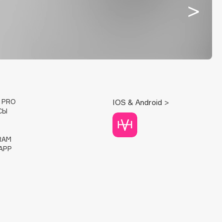
E PRO
IOS & Android >
СЫ
RAM
APP