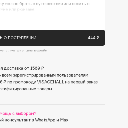
Финал лета
у можно брать в путешествия или носить с
Парфюм для тебя
умке или рюкзаке.
1 АВГ - 31 АВГ
5 АВГ - 9 АВГ
Ь О ПОСТУПЛЕНИИ
444 ₽
жет отличаться от цены в офлайн
я доставка от 1500 ₽
 всем зарегистрированным пользователям
0 ₽ по промокоду VISAGEHALL на первый заказ
ртифицированные товары
мощь с выбором?
й консультант в WhatsApp и Max