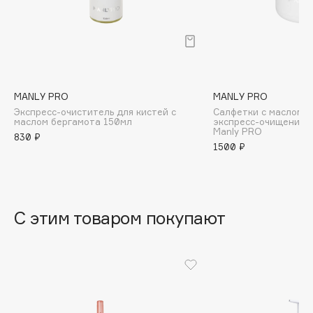
B
Babor
Baffy
Balmain Hair Couture
ЭКСКЛЮЗИВ
MANLY PRO
MANLY PRO
Banderas
Экспресс-очиститель для кистей с
Салфетки с маслом б
Basicare
маслом бергамота 150мл
экспресс-очищения 
Manly PRO
830 ₽
Batiste
1500 ₽
Beauty Bomb
Beauty Pati
Beautyblades
НОВИНКА
С этим товаром покупают
beautyblender
Bebble
Beverly Hills Polo Club
Biodance
Bioderma