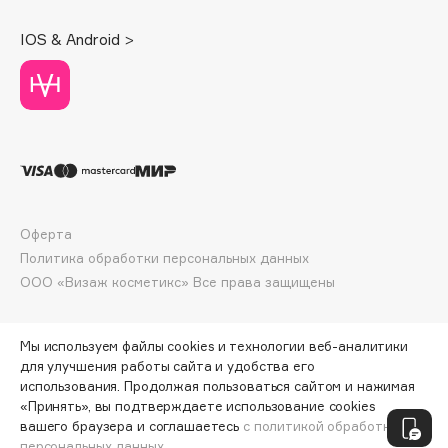
Deonica
IOS & Android >
Dessange
Dior
Divage
Dolce & Gabbana
Dolomit
Dorco
DP Daily Perfection
Оферта
Dr. Vranjes Firenze
Политика обработки персональных данных
Dr.Althea
ООО «Визаж косметикс» Все права защищены
Dr.Ceuracle
Dr.Jart+
Мы используем файлы cookies и технологии веб-аналитики
DSD de Luxe
для улучшения работы сайта и удобства его
Dyson
использования. Продолжая пользоваться сайтом и нажимая
«Принять», вы подтверждаете использование cookies
ПО ЗОЛОТОЙ КАРТЕ:
765 ₽
вашего браузера и соглашаетесь
с политикой обработки
персональных данных.