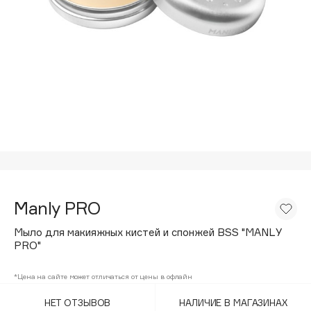
Подарки
Tom Ford
HFC
Для дома
Angiopharm
Техника
KIKO Milano
Estée Lauder
Clarins
0 - 9
100BON
22|11
Manly PRO
Мыло для макияжных кистей и спонжей BSS "MANLY
PRO"
A
*Цена на сайте может отличаться от цены в офлайн
Acqua di Parma
Acque di Italia
НЕТ ОТЗЫВОВ
НАЛИЧИЕ В МАГАЗИНАХ