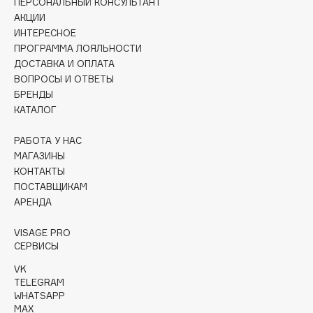
ПЕРСОНАЛЬНЫЙ КОНСУЛЬТАНТ
Collagenina
АКЦИИ
Consly
ИНТЕРЕСНОЕ
Corimo
ПРОГРАММА ЛОЯЛЬНОСТИ
ДОСТАВКА И ОПЛАТА
CosRX
ВОПРОСЫ И ОТВЕТЫ
Cottolina
БРЕНДЫ
Crescina
КАТАЛОГ
Cunzite
РАБОТА У НАС
Curaprox
МАГАЗИНЫ
КОНТАКТЫ
ПОСТАВЩИКАМ
D
АРЕНДА
d'Alba
VISAGE PRO
СЕРВИСЫ
DABO
DARLING*
VK
TELEGRAM
Darphin
WHATSAPP
Davines
MAX