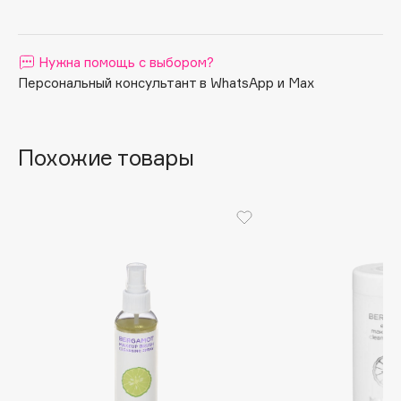
Apagard
Aravia Professional
Нужна помощь с выбором?
Arcadia
Персональный консультант в WhatsApp и Max
Archetype
Architect Demidoff
ARIVE MAKEUP
Похожие товары
Art&Fact
Art-Visage
Artdeco
Astra
Atelier Rebul
Augustinus Bader
Aveda
Avene