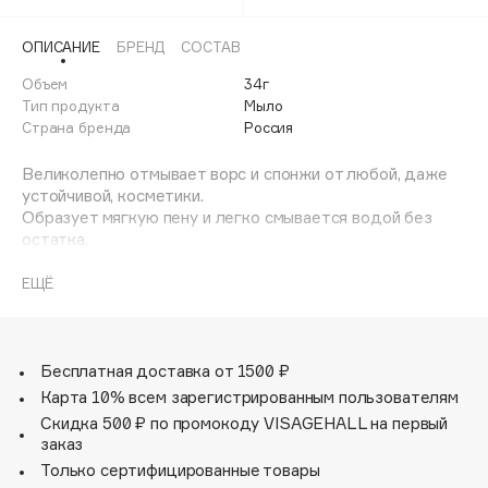
Adele for you
Финал лета
Advante
ОПИСАНИЕ
БРЕНД
СОСТАВ
ЭКСКЛЮЗИВ
1 АВГ - 31 АВГ
Aesop
Объем
34г
Тип продукта
Мыло
Age Stop
ЭКСКЛЮЗИВ
Страна бренда
Россия
AHFA Cosmetics
Великолепно отмывает ворс и спонжи от любой, даже
Ajmal
устойчивой, косметики.
Alix Avien
Образует мягкую пену и легко смывается водой без
Allies of Skin
остатка.
Подходит даже для самого нежного натурального
AMAN
ворса.
ЕЩЁ
Amina Daudova Brushes
Оставляет после мытья приятный цитрусовый аромат.
Новый металлический футляр с рельефной крышкой
Amouage
облегчает и ускоряет процесс мытья.
Amuleto Di Casa
Используйте крышку для взбивания пены и тщательного
Бесплатная доставка от 1500 ₽
Angiopharm
вымывания косметики из ворса или спонжа.
ЭКСКЛЮЗИВ
Карта 10% всем зарегистрированным пользователям
На донышке сделаны специальные отверстия для
Annbeauty
Скидка 500 ₽ по промокоду VISAGEHALL на первый
стекания воды и ускорения высыхания мыла после
заказ
Anua
процедуры мытья.
Только сертифицированные товары
Apadent