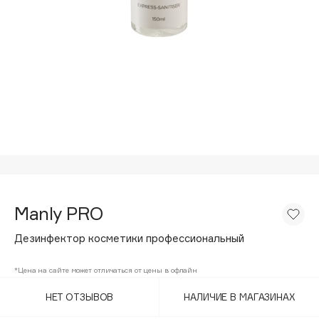
Подарки
Tom Ford
HFC
Для дома
Angiopharm
Техника
KIKO Milano
Estée Lauder
Clarins
0 - 9
100BON
22|11
Manly PRO
Дезинфектор косметики профессиональный
A
*Цена на сайте может отличаться от цены в офлайн
Acqua di Parma
НЕТ ОТЗЫВОВ
НАЛИЧИЕ В МАГАЗИНАХ
Acque di Italia