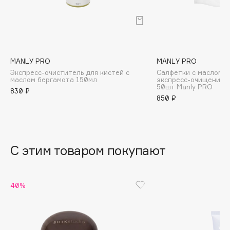
B
Babor
Baffy
Balmain Hair Couture
ЭКСКЛЮЗИВ
MANLY PRO
MANLY PRO
Экспресс-очиститель для кистей с
Салфетки с маслом б
Banderas
маслом бергамота 150мл
экспресс-очищения 
50шт Manly PRO
Basicare
830 ₽
850 ₽
Batiste
Beauty Bomb
Beauty Pati
Beautyblades
С этим товаром покупают
НОВИНКА
beautyblender
Bebble
40%
Beverly Hills Polo Club
Biodance
Bioderma