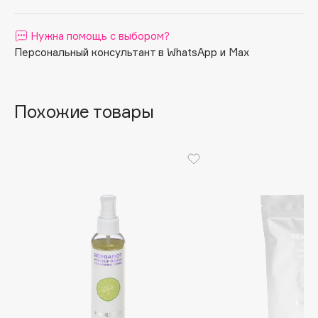
Apagard
Нужна помощь с выбором?
Aravia Professional
Персональный консультант в WhatsApp и Max
Arcadia
Archetype
Architect Demidoff
Похожие товары
ARIVE MAKEUP
Art&Fact
Art-Visage
Artdeco
Astra
Atelier Rebul
Augustinus Bader
Aveda
Avene