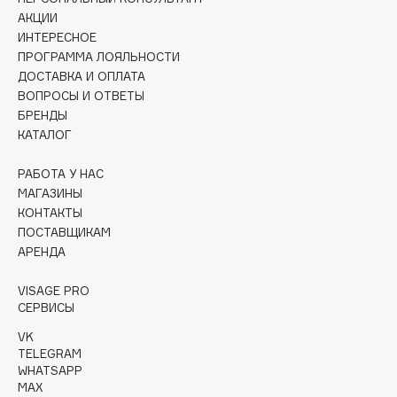
Collagenina
АКЦИИ
Consly
ИНТЕРЕСНОЕ
ПРОГРАММА ЛОЯЛЬНОСТИ
Corimo
ДОСТАВКА И ОПЛАТА
CosRX
ВОПРОСЫ И ОТВЕТЫ
Cottolina
БРЕНДЫ
КАТАЛОГ
Crescina
Cunzite
РАБОТА У НАС
Curaprox
МАГАЗИНЫ
КОНТАКТЫ
ПОСТАВЩИКАМ
D
АРЕНДА
d'Alba
VISAGE PRO
СЕРВИСЫ
DABO
VK
DARLING*
TELEGRAM
Darphin
WHATSAPP
Davines
MAX