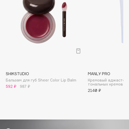
Biomed
Biorepair
Blanx
Blistex
BLOME
Boadicea The Victorious
Bobbi Brown
BOOMSHOP
BORK
SHIKSTUDIO
MANLY PRO
Brunello Cucinelli
Бальзам для губ Sheer Color Lip Balm
Кремовый аджастер 
Bvlgari
тональных кремов Wh
592 ₽
987 ₽
by TERRY
2140 ₽
BY WISHTREND
Byredo
C