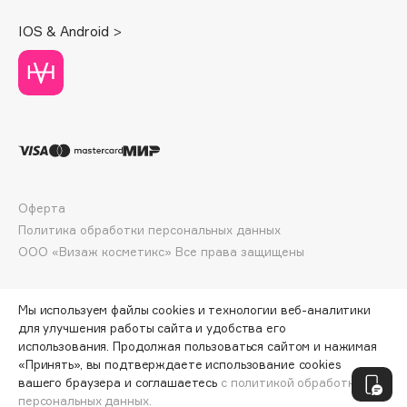
Deonica
IOS & Android >
Dessange
Dior
Divage
Dolce & Gabbana
Dolomit
Dorco
DP Daily Perfection
Оферта
Dr. Vranjes Firenze
Политика обработки персональных данных
Dr.Althea
ООО «Визаж косметикс» Все права защищены
Dr.Ceuracle
Dr.Jart+
Мы используем файлы cookies и технологии веб-аналитики
DSD de Luxe
для улучшения работы сайта и удобства его
Dyson
использования. Продолжая пользоваться сайтом и нажимая
«Принять», вы подтверждаете использование cookies
ПО ЗОЛОТОЙ КАРТЕ:
837 ₽
вашего браузера и соглашаетесь
с политикой обработки
персональных данных.
ДОБАВИТЬ В КОРЗИНУ
930 ₽