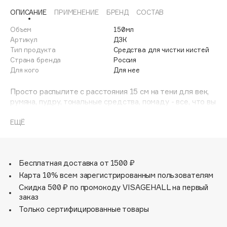
Adele for you
ОПИСАНИЕ
ПРИМЕНЕНИЕ
БРЕНД
СОСТАВ
Финал лета
Advante
ЭКСКЛЮЗИВ
Объем
150мл
1 АВГ - 31 АВГ
Aesop
Артикул
ДЗК
Тип продукта
Средства для чистки кистей
Age Stop
ЭКСКЛЮЗИВ
Страна бренда
Россия
AHFA Cosmetics
Для кого
Для нее
Ajmal
Просто распылите с расстояния 15 см на тени для век,
Alix Avien
румяна, пудру, тональные средства, помаду - все, что вы
Allies of Skin
хотите продезинфицировать. Универсально подходит
для сухих, кремовых и масляных продуктов. Работает
ЕЩЁ
AMAN
быстро и не разрушает текстуру, цвет и консистенцию
Amina Daudova Brushes
продукта. Мгновенно высыхает. Качественный
распылитель создает облако и дезинфицирует и
Amouage
убивает 99.9% бактерий.
Бесплатная доставка от 1500 ₽
Amuleto Di Casa
Отлично подходит для людей с проблемной кожей.
Карта 10% всем зарегистрированным пользователям
Angiopharm
Выраженная антибактериальная и противогрибковая
ЭКСКЛЮЗИВ
Скидка 500 ₽ по промокоду VISAGEHALL на первый
активность (в т.ч. кандида, аспергиллюс, герпес).
Annbeauty
заказ
Используйте так часто, как нравится. Удобно брать с
Только сертифицированные товары
Anua
собой.
Apadent