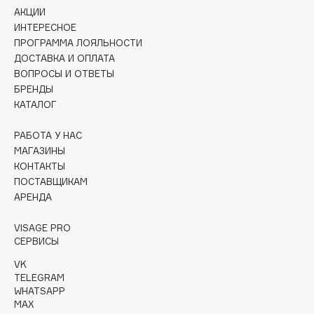
Collagenina
АКЦИИ
ИНТЕРЕСНОЕ
Consly
ПРОГРАММА ЛОЯЛЬНОСТИ
Corimo
ДОСТАВКА И ОПЛАТА
CosRX
ВОПРОСЫ И ОТВЕТЫ
Cottolina
БРЕНДЫ
КАТАЛОГ
Crescina
Cunzite
РАБОТА У НАС
Curaprox
МАГАЗИНЫ
КОНТАКТЫ
ПОСТАВЩИКАМ
D
АРЕНДА
d'Alba
VISAGE PRO
СЕРВИСЫ
DABO
VK
DARLING*
TELEGRAM
Darphin
WHATSAPP
MAX
Davines