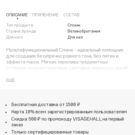
Adele for you
Финал лета
Advante
ЭКСКЛЮЗИВ
ОПИСАНИЕ
ПРИМЕНЕНИЕ
СОСТАВ
1 АВГ - 31 АВГ
Aesop
Тип продукта
Спонж
Age Stop
Страна бренда
Великобритания
ЭКСКЛЮЗИВ
Для кого
Для нее
AHFA Cosmetics
Ajmal
Мультифункциональный Спонж - идеальный помощник
для создания безупречно ровного тона, без пятен и
Alix Avien
эффекта маски. Мягкие переливы градиентных
Allies of Skin
оттенков создают красивые цветовые переходы, яркий
AMAN
дизайн подарит хорошее летнее настроение в любое
время года. Пористая поверхность и отсутствие
ЕЩЁ
Amina Daudova Brushes
силикона в составе позволяют создать идеальное
Amouage
покрытие.
• Круглая часть для растушёвывания кремовых текстур
Amuleto Di Casa
• Заостренный кончик для маскировки несовершенств
Бесплатная доставка от 1500 ₽
Angiopharm
ЭКСКЛЮЗИВ
• Большой срез для равномерного нанесения кремовых
Карта 10% всем зарегистрированным пользователям
текстур.
Annbeauty
Скидка 500 ₽ по промокоду VISAGEHALL на первый
Совет: для тонкого и равномерного покрытия смочите
заказ
Anua
спонж теплой водой и отожмите.
Только сертифицированные товары
Apadent
Рекомендуется мыть спонж после каждого применения