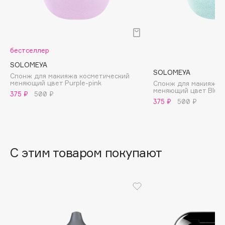
B
Babor
Baffy
бестселлер
Balmain Hair Couture
ЭКСКЛЮЗИВ
SOLOMEYA
Banderas
SOLOMEYA
Спонж для макияжа косметический
меняющий цвет Purple-pink
Спонж для макияжа 
Basicare
меняющий цвет Blue-
375 ₽
500 ₽
Batiste
375 ₽
500 ₽
Beauty Bomb
Beauty Pati
Beautyblades
НОВИНКА
С этим товаром покупают
beautyblender
Bebble
Beverly Hills Polo Club
Biodance
Bioderma