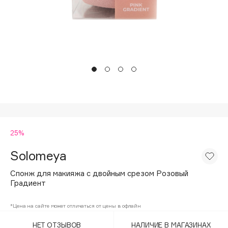
Подарки
Tom Ford
HFC
Для дома
Angiopharm
Техника
KIKO Milano
Estée Lauder
Clarins
0 - 9
25%
100BON
22|11
Solomeya
Спонж для макияжа с двойным срезом Розовый
A
Градиент
Acqua di Parma
*Цена на сайте может отличаться от цены в офлайн
Acque di Italia
НЕТ ОТЗЫВОВ
НАЛИЧИЕ В МАГАЗИНАХ