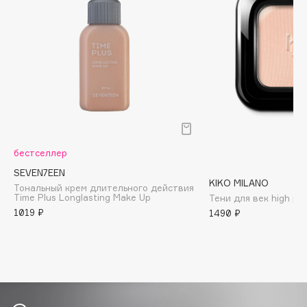
Biomed
Biorepair
Blanx
Blistex
BLOME
Boadicea The Victorious
Bobbi Brown
BOOMSHOP
бестселлер
BORK
SEVEN7EEN
Brunello Cucinelli
KIKO MILANO
Тональный крем длительного действия
Bvlgari
Time Plus Longlasting Make Up
Тени для век high pi
1019 ₽
1490 ₽
by TERRY
BY WISHTREND
Byredo
C