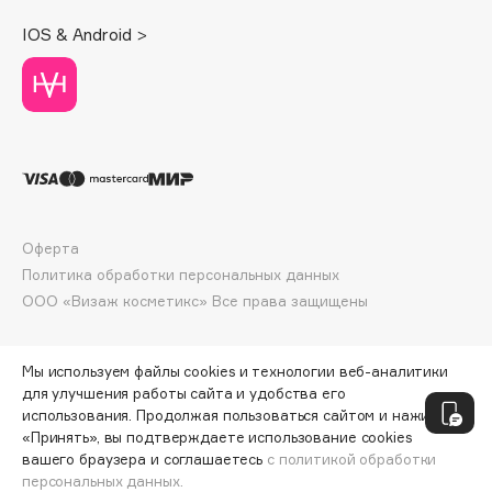
Deonica
IOS & Android >
Dessange
Dior
Divage
Dolce & Gabbana
Dolomit
Dorco
DP Daily Perfection
Оферта
Dr. Vranjes Firenze
Политика обработки персональных данных
Dr.Althea
ООО «Визаж косметикс» Все права защищены
Dr.Ceuracle
Dr.Jart+
Мы используем файлы cookies и технологии веб-аналитики
DSD de Luxe
для улучшения работы сайта и удобства его
использования. Продолжая пользоваться сайтом и нажимая
Dyson
«Принять», вы подтверждаете использование cookies
вашего браузера и соглашаетесь
с политикой обработки
персональных данных.
ДОБАВИТЬ В КОРЗИНУ
344 ₽
459 ₽