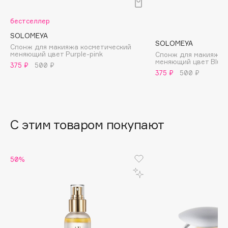
B
бестселлер
Babor
SOLOMEYA
Baffy
SOLOMEYA
Спонж для макияжа косметический
меняющий цвет Purple-pink
Спонж для макияжа 
Balmain Hair Couture
ЭКСКЛЮЗИВ
меняющий цвет Blue-
375 ₽
500 ₽
Banderas
375 ₽
500 ₽
Basicare
Batiste
Beauty Bomb
С этим товаром покупают
Beauty Pati
Beautyblades
НОВИНКА
50%
beautyblender
Bebble
Beverly Hills Polo Club
Biodance
Bioderma