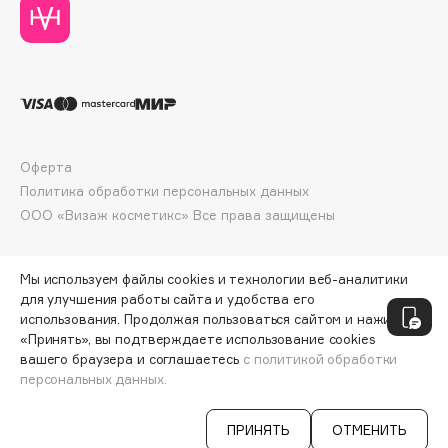
Deonica
Dessange
Dior
Divage
Dolce & Gabbana
Dolomit
Оферта
Dorco
Политика обработки персональных данных
DP Daily Perfection
ООО «Визаж косметикс» Все права защищены
Dr. Vranjes Firenze
Dr.Althea
Мы используем файлы cookies и технологии веб-аналитики
Dr.Ceuracle
для улучшения работы сайта и удобства его
использования. Продолжая пользоваться сайтом и нажимая
Dr.Jart+
«Принять», вы подтверждаете использование cookies
DSD de Luxe
вашего браузера и соглашаетесь
с политикой обработки
Dyson
персональных данных.
СООБЩИТЬ О ПОСТУПЛЕНИИ
450 ₽
ПРИНЯТЬ
ОТМЕНИТЬ