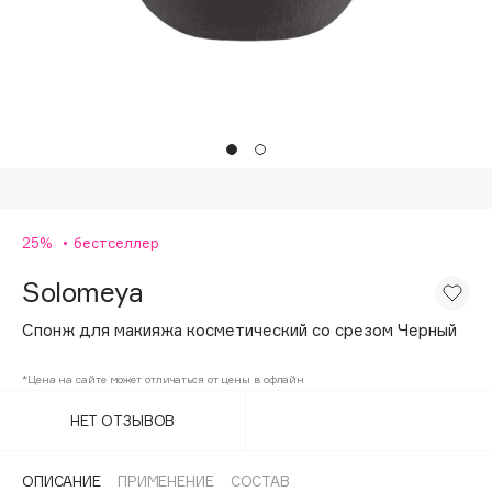
Подарки
Tom Ford
HFC
Для дома
Angiopharm
Техника
KIKO Milano
Estée Lauder
Clarins
0 - 9
25%
бестселлер
Solomeya
100BON
22|11
Спонж для макияжа косметический со срезом Черный
*Цена на сайте может отличаться от цены в офлайн
A
НЕТ ОТЗЫВОВ
Acqua di Parma
Acque di Italia
ОПИСАНИЕ
ПРИМЕНЕНИЕ
СОСТАВ