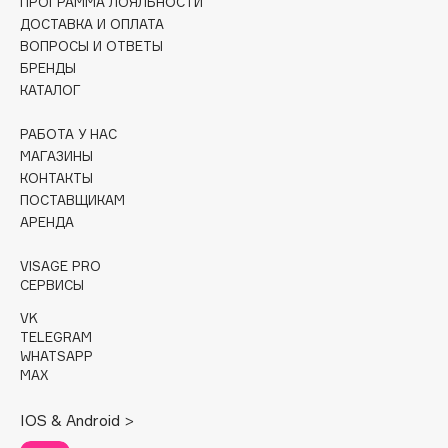
ПРОГРАММА ЛОЯЛЬНОСТИ
Collagenina
ДОСТАВКА И ОПЛАТА
Consly
ВОПРОСЫ И ОТВЕТЫ
Corimo
БРЕНДЫ
КАТАЛОГ
CosRX
Cottolina
РАБОТА У НАС
Crescina
МАГАЗИНЫ
Cunzite
КОНТАКТЫ
ПОСТАВЩИКАМ
Curaprox
АРЕНДА
VISAGE PRO
D
СЕРВИСЫ
VK
d'Alba
TELEGRAM
DABO
WHATSAPP
MAX
DARLING*
Darphin
IOS & Android >
Davines