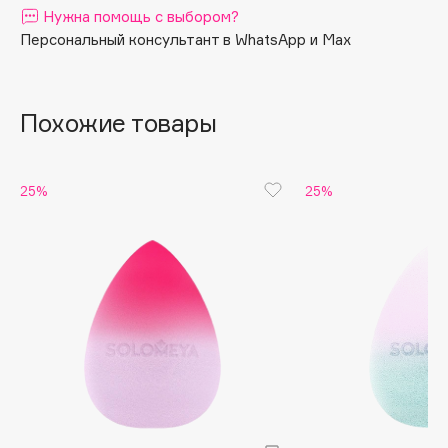
Нужна помощь с выбором?
Apagard
Персональный консультант в WhatsApp и Max
Aravia Professional
Arcadia
Archetype
Похожие товары
Architect Demidoff
ARIVE MAKEUP
25%
25%
Art&Fact
Art-Visage
Artdeco
Astra
Atelier Rebul
Augustinus Bader
Aveda
Avene