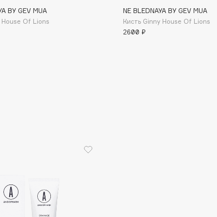
YA BY GEV MUA
NE BLEDNAYA BY GEV MUA
 House Of Lions
Кисть Ginny House Of Lions
2600 ₽
Consly
Corimo
CosRX
Cottolina
Crescina
Cunzite
Curaprox