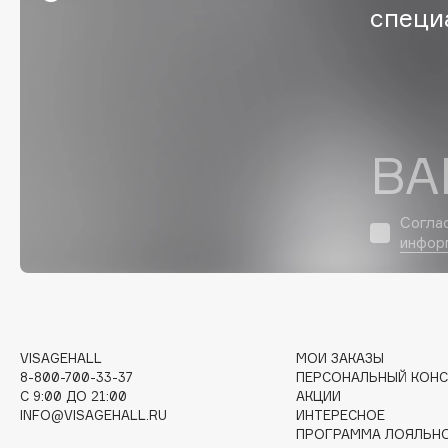
специ
Eigshow
EpilProfi
Elemis
Erborian
Elian Russia
Essence
Elie Saab
Essential Parfums Paris
ВА
F
Согла
инфор
FANE
Flipper
Farmstay
FLOEMA
Felce Azzurra
Floraïku
Fillerina
Forlle'd
ЭКСКЛЮЗИВ
VISAGEHALL
МОИ ЗАКАЗЫ
8-800-700-33-37
ПЕРСОНАЛЬНЫЙ КОНС
Fiona Franchimon
C 9:00 ДО 21:00
АКЦИИ
INFO@VISAGEHALL.RU
ИНТЕРЕСНОЕ
ПРОГРАММА ЛОЯЛЬН