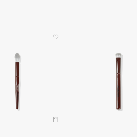
Aveda
Avene
Boadicea The Victorious
Bobbi Brown
BOOMSHOP
BORK
Brunello Cucinelli
Bvlgari
by TERRY
BY WISHTREND
Byredo