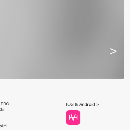
E PRO
IOS & Android >
СЫ
RAM