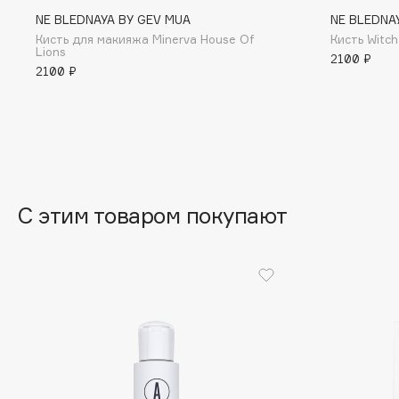
BLOME
NE BLEDNAYA BY GEV MUA
NE BLEDNA
Кисть для макияжа Minerva House Of
Кисть Witch
Lions
2100 ₽
2100 ₽
C
Cadence
Chupa Chups
Capelli Dorati
Clarette
Carbon Theory
Clarins
С этим товаром покупают
Carmex
Clarins Precious
НОВИНКА
Carolina Herrera
Clinique
Catrice
Clive Christian
Celimax
Club De Nuit
Cettua
Collagenina