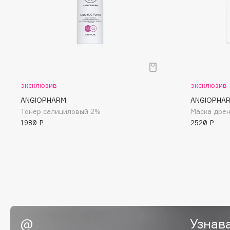
D
d'Alba
Dior
DABO
Divage
DARLING*
Dolce & Gabbana
Darphin
Dolomit
Davines
Dorco
эксклюзив
эксклюзив
Deonica
DP Daily Perfection
ANGIOPHARM
ANGIOPHA
Тонер салициловый 2%
Маска дре
Dessange
Dr. Vranjes Firenze
1980 ₽
2520 ₽
E
Eat My
Ella Bartsueva Brushes
Ecolatier
EMBRACE Haircare
Ecotools
Emmanuelle Jane
Узнав
EGIA
Enough