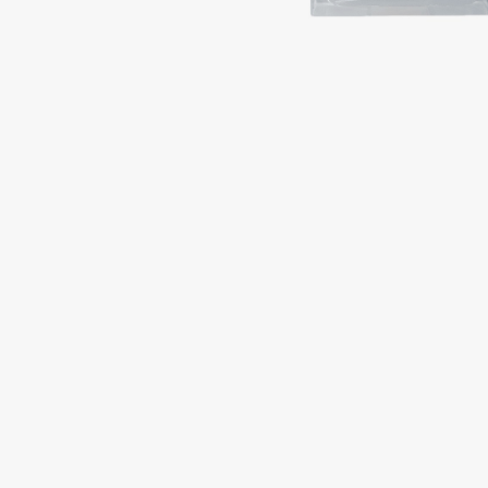
Подарки
0 - 9
Для дома
100BON
22|11
Техника
A
Acqua di Parma
Amina Daudova Brushes
Acque di Italia
Amouage
Adele for you
Amuleto Di Casa
Advante
Angiopharm
ЭКСКЛЮЗИВ
ЭКСКЛЮЗИВ
Aesop
Annbeauty
Age Stop
Anua
ЭКСКЛЮЗИВ
Apadent
AHFA Cosmetics
Apagard
Ajmal