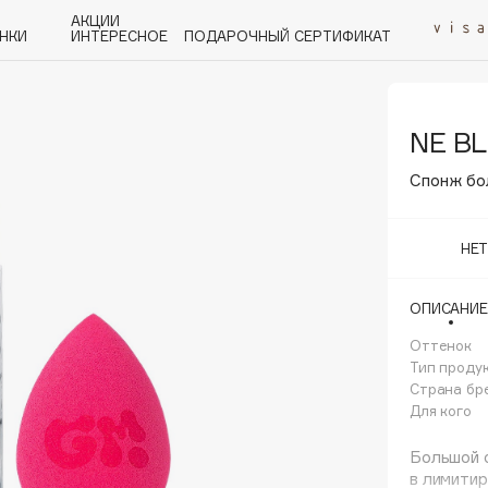
АКЦИИ
НКИ
ИНТЕРЕСНОЕ
ПОДАРОЧНЫЙ СЕРТИФИКАТ
NE B
P
Q
R
S
T
U
V
W
Y
Z
А - Я
Спонж бол
НЕ
ОПИСАНИЕ
Angiopharm
KIKO Milano
Оттенок
Тип проду
Estée Lauder
Страна бр
Clarins
Для кого
Большой 
в лимити