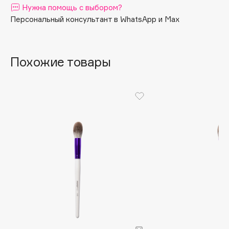
Нужна помощь с выбором?
Apagard
Персональный консультант в WhatsApp и Max
Aravia Professional
Arcadia
Archetype
Похожие товары
Architect Demidoff
ARIVE MAKEUP
Art&Fact
Art-Visage
Artdeco
Astra
Atelier Rebul
Augustinus Bader
Aveda
Avene