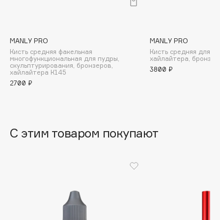
B
Babor
Baffy
MANLY PRO
MANLY PRO
Кисть средняя факельная
Кисть средняя для ру
Balmain Hair Couture
ЭКСКЛЮЗИВ
многофункциональная для пудры,
хайлайтера, бронзер
скульптурирования, бронзеров,
3800 ₽
Banderas
хайлайтера К145
2700 ₽
Basicare
Batiste
Beauty Bomb
Beauty Pati
С этим товаром покупают
Beautyblades
НОВИНКА
beautyblender
Bebble
Beverly Hills Polo Club
Biodance
Bioderma