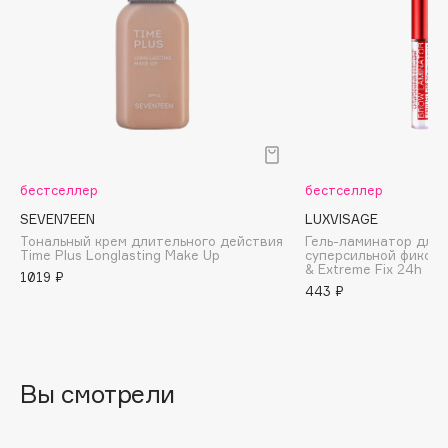
Biomed
Biorepair
Blanx
Blistex
BLOME
Boadicea The Victorious
Bobbi Brown
бестселлер
бестселлер
BOOMSHOP
SEVEN7EEN
LUXVISAGE
BORK
Тональный крем длительного действия
Гель-ламинатор для 
Time Plus Longlasting Make Up
суперсильной фиксац
Brunello Cucinelli
& Extreme Fix 24h
1019 ₽
Bvlgari
443 ₽
by TERRY
BY WISHTREND
Byredo
Вы смотрели
C