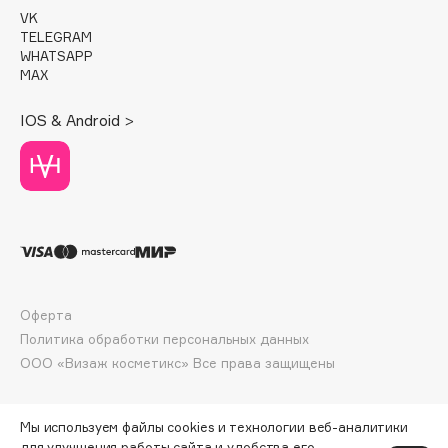
E
VK
TELEGRAM
Eat My
WHATSAPP
MAX
Ecolatier
Ecotools
IOS & Android >
EGG
EGIA
Eigshow
Elemis
Elian Russia
Elie Saab
Ella Bartsueva Brushes
Оферта
EMBRACE Haircare
Политика обработки персональных данных
Emmanuelle Jane
ООО «Визаж косметикс» Все права защищены
Enough
EpilProfi
Мы используем файлы cookies и технологии веб-аналитики
Erborian
для улучшения работы сайта и удобства его