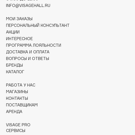
Deonica
INFO@VISAGEHALL.RU
Dessange
МОИ ЗАКАЗЫ
Dior
ПЕРСОНАЛЬНЫЙ КОНСУЛЬТАНТ
Divage
АКЦИИ
ИНТЕРЕСНОЕ
Dolce & Gabbana
ПРОГРАММА ЛОЯЛЬНОСТИ
Dolomit
ДОСТАВКА И ОПЛАТА
Dorco
ВОПРОСЫ И ОТВЕТЫ
DP Daily Perfection
БРЕНДЫ
КАТАЛОГ
Dr. Vranjes Firenze
Dr.Althea
РАБОТА У НАС
Dr.Ceuracle
МАГАЗИНЫ
Dr.Jart+
КОНТАКТЫ
ПОСТАВЩИКАМ
DSD de Luxe
АРЕНДА
Dyson
VISAGE PRO
СЕРВИСЫ