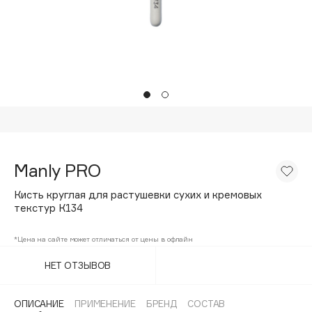
Подарки
Tom Ford
HFC
Для дома
Angiopharm
Техника
KIKO Milano
Estée Lauder
Clarins
0 - 9
Manly PRO
100BON
Кисть круглая для растушевки сухих и кремовых
22|11
текстур К134
*Цена на сайте может отличаться от цены в офлайн
A
НЕТ ОТЗЫВОВ
Acqua di Parma
Acque di Italia
ОПИСАНИЕ
ПРИМЕНЕНИЕ
БРЕНД
СОСТАВ