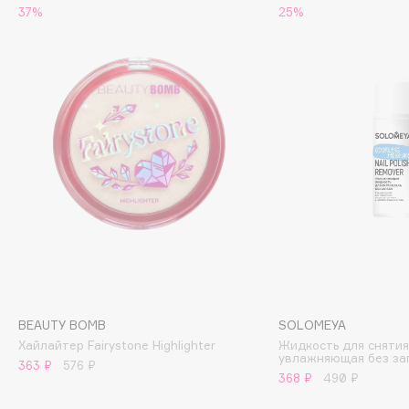
37%
25%
Cadence
Capelli Dorati
Carbon Theory
Carmex
Carolina Herrera
Catrice
Celimax
Cettua
Chupa Chups
Clarette
Clarins
Clarins Precious
НОВИНКА
BEAUTY BOMB
SOLOMEYA
Clinique
Хайлайтер Fairystone Highlighter
Жидкость для снятия
увлажняющая без за
363 ₽
576 ₽
Clive Christian
368 ₽
490 ₽
Club De Nuit