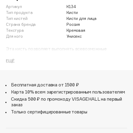
Adele for you
Артикул
К134
Финал лета
Advante
Тип продукта
Кисти
ЭКСКЛЮЗИВ
Тип кистей
Кисти для лица
1 АВГ - 31 АВГ
Aesop
Страна бренда
Россия
Age Stop
Текстура
Кремовая
ЭКСКЛЮЗИВ
Для кого
Унисекс
AHFA Cosmetics
Ajmal
Эта кисть позволяет выполнять всевозможные
варианты макияжей - идеально наносит и
Alix Avien
растушевывает любые сухие и кремовые текстуры. А
ЕЩЁ
Allies of Skin
благодаря небольшой форме и заостренному кончику,
делает нанесение точным и аккуратным.
AMAN
Amina Daudova Brushes
Бесплатная доставка от 1500 ₽
Amouage
Карта 10% всем зарегистрированным пользователям
Amuleto Di Casa
Скидка 500 ₽ по промокоду VISAGEHALL на первый
заказ
Angiopharm
ЭКСКЛЮЗИВ
Только сертифицированные товары
Annbeauty
Anua
Apadent