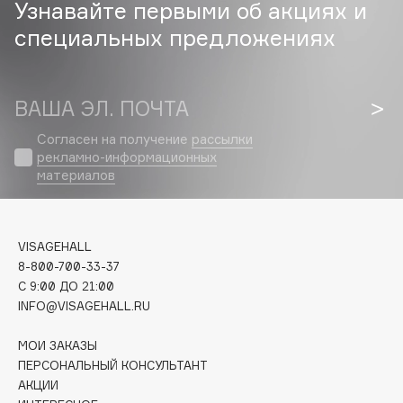
Узнавайте первыми об акциях и
специальных предложениях
Cadence
Capelli Dorati
Carbon Theory
ВАША ЭЛ. ПОЧТА
Carmex
Carolina Herrera
Согласен на получение
рассылки
рекламно-информационных
Catrice
материалов
Celimax
Cettua
Chupa Chups
VISAGEHALL
Clarette
8-800-700-33-37
Clarins
C 9:00 ДО 21:00
INFO@VISAGEHALL.RU
Clarins Precious
Clinique
МОИ ЗАКАЗЫ
Clive Christian
ПЕРСОНАЛЬНЫЙ КОНСУЛЬТАНТ
АКЦИИ
Club De Nuit