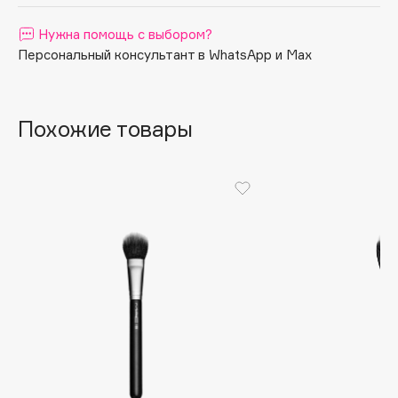
Apagard
Нужна помощь с выбором?
Aravia Professional
Персональный консультант в WhatsApp и Max
Arcadia
Archetype
Architect Demidoff
Похожие товары
ARIVE MAKEUP
Art&Fact
Art-Visage
Artdeco
Astra
Atelier Rebul
Augustinus Bader
Aveda
Avene