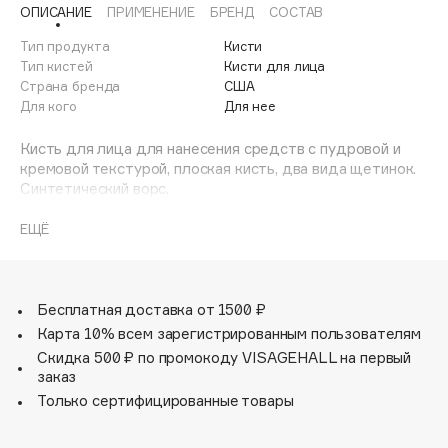
ОПИСАНИЕ
ПРИМЕНЕНИЕ
БРЕНД
СОСТАВ
Adele for you
Финал лета
Advante
Тип продукта
Кисти
ЭКСКЛЮЗИВ
1 АВГ - 31 АВГ
Тип кистей
Кисти для лица
Aesop
Страна бренда
США
Age Stop
Для кого
Для нее
ЭКСКЛЮЗИВ
AHFA Cosmetics
Кисть для лица для нанесения средств с пудровой и
Ajmal
кремовой текстурой, плоская кисть, два вида щетинок.
Синтетический ворс.
Alix Avien
Allies of Skin
ЕЩЁ
AMAN
Amina Daudova Brushes
Amouage
Бесплатная доставка от 1500 ₽
Amuleto Di Casa
Карта 10% всем зарегистрированным пользователям
Angiopharm
Скидка 500 ₽ по промокоду VISAGEHALL на первый
ЭКСКЛЮЗИВ
заказ
Annbeauty
Только сертифицированные товары
Anua
Apadent