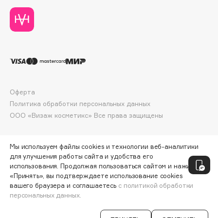
Deonica
Dessange
Dior
Divage
Dolce & Gabbana
Dolomit
Dorco
Оферта
DP Daily Perfection
Политика обработки персональных данных
ООО «Визаж косметикс» Все права защищены
Dr. Vranjes Firenze
Dr.Althea
Dr.Ceuracle
Мы используем файлы cookies и технологии веб-аналитики
для улучшения работы сайта и удобства его
Dr.Jart+
использования. Продолжая пользоваться сайтом и нажимая
DSD de Luxe
«Принять», вы подтверждаете использование cookies
Dyson
вашего браузера и соглашаетесь
с политикой обработки
персональных данных.
СООБЩИТЬ О ПОСТУПЛЕНИИ
1990 ₽