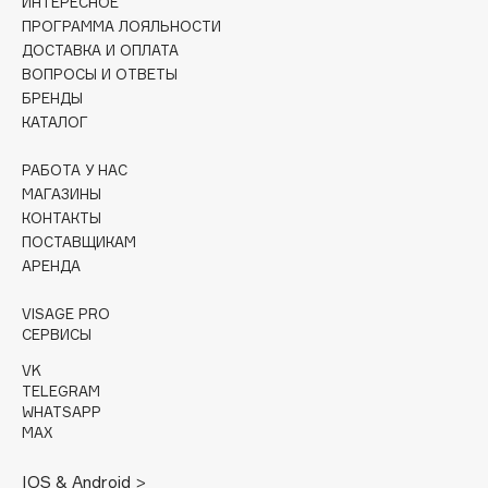
ИНТЕРЕСНОЕ
Collagenina
ПРОГРАММА ЛОЯЛЬНОСТИ
Consly
ДОСТАВКА И ОПЛАТА
Corimo
ВОПРОСЫ И ОТВЕТЫ
БРЕНДЫ
CosRX
КАТАЛОГ
Cottolina
Crescina
РАБОТА У НАС
Cunzite
МАГАЗИНЫ
КОНТАКТЫ
Curaprox
ПОСТАВЩИКАМ
АРЕНДА
D
VISAGE PRO
СЕРВИСЫ
d'Alba
VK
DABO
TELEGRAM
DARLING*
WHATSAPP
MAX
Darphin
Davines
IOS & Android >