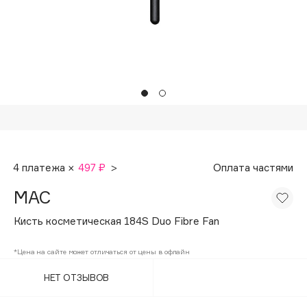
Подарки
Tom Ford
HFC
Для дома
Angiopharm
Техника
KIKO Milano
Estée Lauder
Clarins
0 - 9
4 платежа ×
497 ₽
>
Оплата частями
100BON
MAC
22|11
Кисть косметическая 184S Duo Fibre Fan
A
*Цена на сайте может отличаться от цены в офлайн
НЕТ ОТЗЫВОВ
Acqua di Parma
Acque di Italia