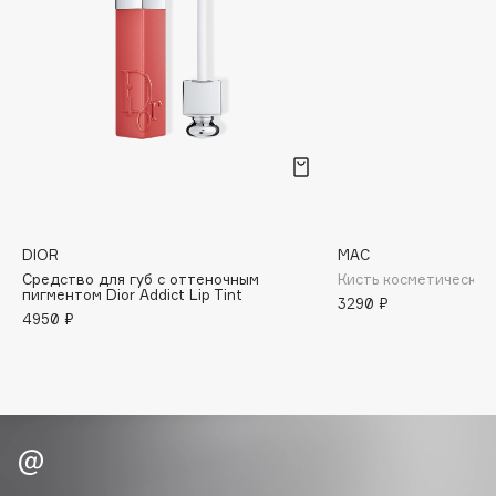
Biomed
Biorepair
Blanx
Blistex
BLOME
Boadicea The Victorious
Bobbi Brown
BOOMSHOP
BORK
DIOR
MAC
Средство для губ с оттеночным
Кисть косметическая
Brunello Cucinelli
пигментом Dior Addict Lip Tint
3290 ₽
Bvlgari
4950 ₽
by TERRY
BY WISHTREND
Byredo
C