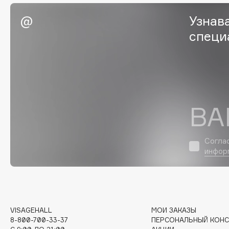
Eigshow
EpilProfi
Узнав
Elemis
Erborian
специ
Elian Russia
Essence
Elie Saab
Essential Parfums Paris
ВА
F
FANE
Flipper
Согла
инфор
Farmstay
FLOEMA
Felce Azzurra
Floraïku
Fillerina
Forlle'd
ЭКСКЛЮЗИВ
Fiona Franchimon
VISAGEHALL
МОИ ЗАКАЗЫ
8-800-700-33-37
ПЕРСОНАЛЬНЫЙ КОНС