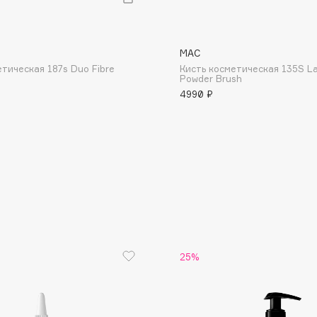
MAC
етическая 187s Duo Fibre
Кисть косметическая 135S La
Powder Brush
4990 ₽
Consly
Corimo
CosRX
Cottolina
Crescina
Cunzite
Curaprox
25%