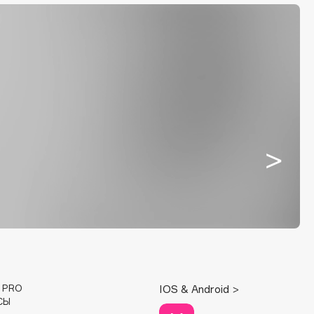
E PRO
IOS & Android >
СЫ