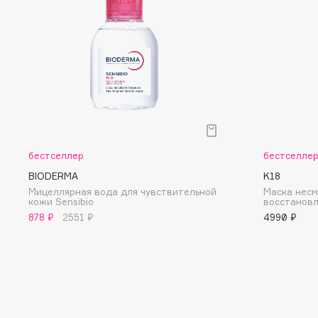
D
d'Alba
Dior
DABO
Divage
DARLING*
Dolce & Gabbana
Darphin
Dolomit
Davines
Dorco
Deonica
DP Daily Perfection
Dessange
Dr. Vranjes Firenze
бестселлер
бестселле
BIODERMA
K18
Мицеллярная вода для чувствительной
Маска несм
кожи Sensibio
восстановл
878 ₽
2551 ₽
4990 ₽
E
Eat My
Ella Bartsueva Brushes
Ecolatier
EMBRACE Haircare
Ecotools
Emmanuelle Jane
EGIA
Enough