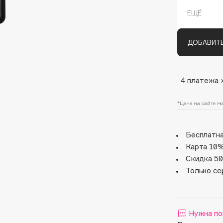
ЕЩЁ
ДОБАВИТЬ
4 платежа 
*Цена на сайте мо
Architect Demidoff
ARIVE MAKEUP
Бесплатна
Art&Fact
Карта 10%
Art-Visage
Скидка 50
Artdeco
Только се
Astra
Atelier Rebul
Augustinus Bader
Нужна по