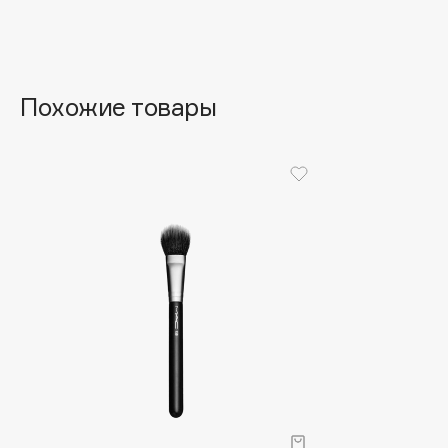
Aravia Professional
Alix Avien
Arcadia
Allies of Skin
Archetype
AMAN
Похожие товары
B
Babor
beautyblender
Baffy
Bebble
Balmain Hair Couture
Beverly Hills Polo Club
ЭКСКЛЮЗИВ
Biodance
Banderas
Bioderma
Basicare
Biomed
Batiste
Biorepair
Beauty Bomb
Blanx
Beauty Pati
Blistex
Beautyblades
НОВИНКА