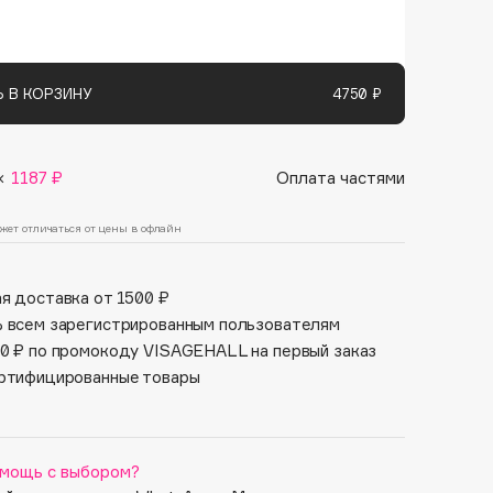
Финал лета
Парфюм для тебя
1 АВГ - 31 АВГ
5 АВГ - 9 АВГ
 В КОРЗИНУ
4750 ₽
×
1187 ₽
Оплата частями
жет отличаться от цены в офлайн
я доставка от 1500 ₽
 всем зарегистрированным пользователям
0 ₽ по промокоду VISAGEHALL на первый заказ
ртифицированные товары
мощь с выбором?