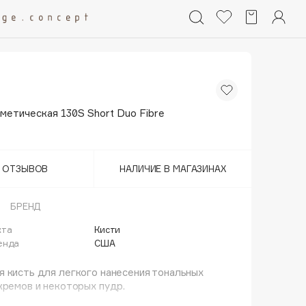
метическая 130S Short Duo Fibre
Т ОТЗЫВОВ
НАЛИЧИЕ В МАГАЗИНАХ
БРЕНД
кта
Кисти
енда
США
 кисть для легкого нанесения тональных
кремов и некоторых пудр.