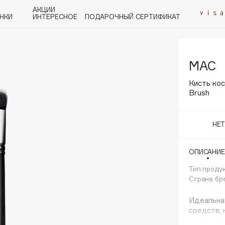
АКЦИИ
НКИ
ИНТЕРЕСНОЕ
ПОДАРОЧНЫЙ СЕРТИФИКАТ
MAC
P
Q
R
S
T
U
V
W
Y
Z
А - Я
Кисть кос
Brush
НЕ
Angiopharm
ОПИСАНИЕ
KIKO Milano
Тип проду
Estée Lauder
Страна бр
Clarins
Идеальная
средств, 