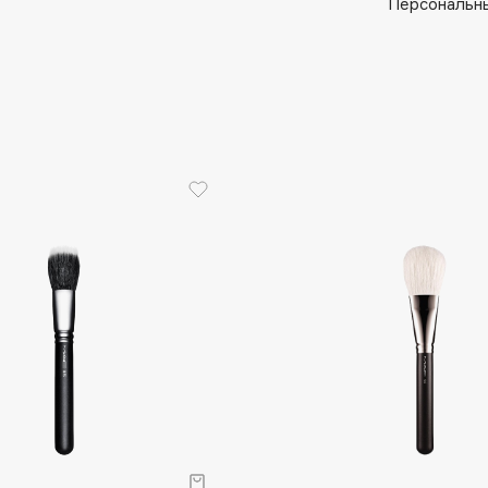
Aveda
Персональны
Avene
Boadicea The Victorious
Bobbi Brown
BOOMSHOP
BORK
Brunello Cucinelli
Bvlgari
by TERRY
BY WISHTREND
Byredo