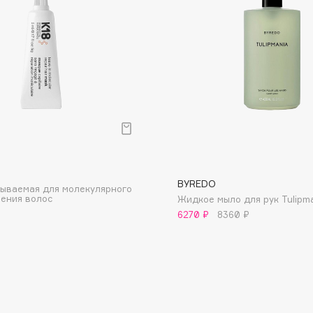
Dr.Althea
Dr.Ceuracle
Dr.Jart+
DSD de Luxe
Dyson
р
BYREDO
ываемая для молекулярного
ения волос
Жидкое мыло для рук Tulipm
6270 ₽
8360 ₽
Estrâde
Estée Lauder
Etat Pur
Etude House