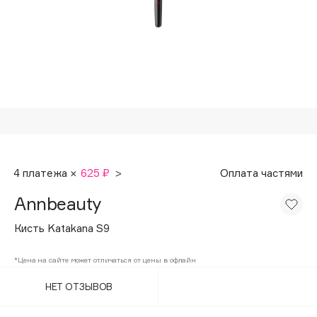
Подарки
Tom Ford
HFC
Для дома
Angiopharm
Техника
KIKO Milano
Estée Lauder
Clarins
0 - 9
4 платежа ×
625 ₽
>
Оплата частями
100BON
Annbeauty
22|11
Кисть Katakana S9
A
*Цена на сайте может отличаться от цены в офлайн
НЕТ ОТЗЫВОВ
Acqua di Parma
Acque di Italia