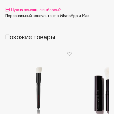
Apagard
Нужна помощь с выбором?
Aravia Professional
Персональный консультант в WhatsApp и Max
Arcadia
Archetype
Architect Demidoff
Похожие товары
ARIVE MAKEUP
Art&Fact
Art-Visage
Artdeco
Astra
Atelier Rebul
Augustinus Bader
Aveda
Avene