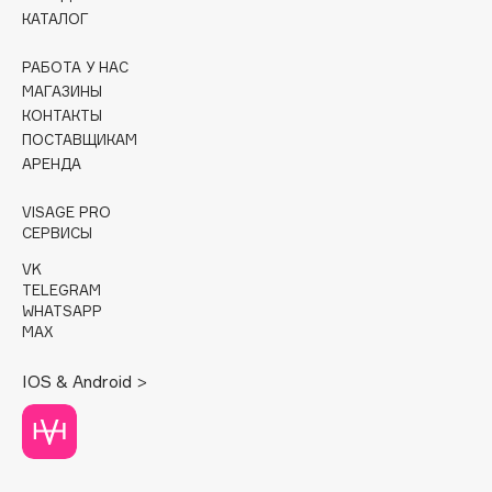
КАТАЛОГ
Cadence
РАБОТА У НАС
Capelli Dorati
МАГАЗИНЫ
Carbon Theory
КОНТАКТЫ
Carmex
ПОСТАВЩИКАМ
Carolina Herrera
АРЕНДА
Catrice
VISAGE PRO
Celimax
СЕРВИСЫ
Cettua
VK
Chupa Chups
TELEGRAM
WHATSAPP
Clarette
MAX
Clarins
Clarins Precious
IOS & Android >
Clinique
Clive Christian
Club De Nuit