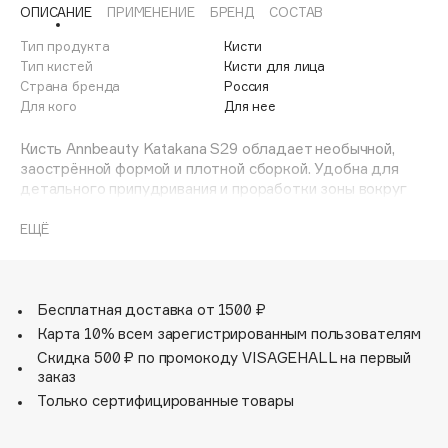
ОПИСАНИЕ
ПРИМЕНЕНИЕ
БРЕНД
СОСТАВ
Adele for you
Финал лета
Advante
Тип продукта
Кисти
ЭКСКЛЮЗИВ
1 АВГ - 31 АВГ
Тип кистей
Кисти для лица
Aesop
Страна бренда
Россия
Age Stop
Для кого
Для нее
ЭКСКЛЮЗИВ
AHFA Cosmetics
Кисть Annbeauty Katakana S29 обладает необычной,
Ajmal
заострённой формой и плотной сборкой. Удобна для
детального припудривания и проработки зоны вокруг
Alix Avien
глаз. Отлично подходит для нанесения консилера, а
Allies of Skin
также поможет добиться красивого эффекта в
ЕЩЁ
AMAN
нанесении и шлифовке хайлайтера. Работает с кремовой
и с сухой текстурой.
Amina Daudova Brushes
Amouage
Бесплатная доставка от 1500 ₽
Amuleto Di Casa
Карта 10% всем зарегистрированным пользователям
Angiopharm
Скидка 500 ₽ по промокоду VISAGEHALL на первый
ЭКСКЛЮЗИВ
заказ
Annbeauty
Только сертифицированные товары
Anua
Apadent