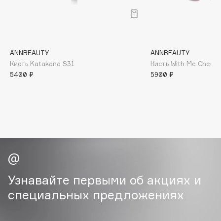
B
Babor
Baffy
ANNBEAUTY
ANNBEAUTY
Balmain Hair Couture
ЭКСКЛЮЗИВ
Кисть Katakana S31
Кисть With Me Cheek
Banderas
5400 ₽
5900 ₽
Basicare
Batiste
Beauty Bomb
Beauty Pati
Beautyblades
НОВИНКА
beautyblender
Bebble
Узнавайте первыми об акциях и
Beverly Hills Polo Club
специальных предложениях
Biodance
Bioderma