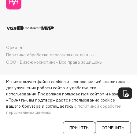
Collagenina
Consly
Corimo
CosRX
Cottolina
Crescina
Оферта
Cunzite
Политика обработки персональных данных
ООО «Визаж косметикс» Все права защищены
Curaprox
Мы используем файлы cookies и технологии веб-аналитики
D
для улучшения работы сайта и удобства его
использования. Продолжая пользоваться сайтом и нажимая
d'Alba
«Принять», вы подтверждаете использование cookies
вашего браузера и соглашаетесь
с политикой обработки
DABO
персональных данных.
ДОБАВИТЬ В КОРЗИНУ
2600 ₽
5200 ₽
DARLING*
Darphin
ПРИНЯТЬ
ОТМЕНИТЬ
Davines