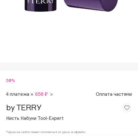
Подарки
Tom Ford
HFC
Для дома
Angiopharm
Техника
KIKO Milano
Estée Lauder
Clarins
0 - 9
50%
100BON
22|11
4 платежа ×
650 ₽
>
Оплата частями
by TERRY
A
Кисть Кабуки Tool-Expert
Acqua di Parma
*Цена на сайте может отличаться от цены в офлайн
Acque di Italia