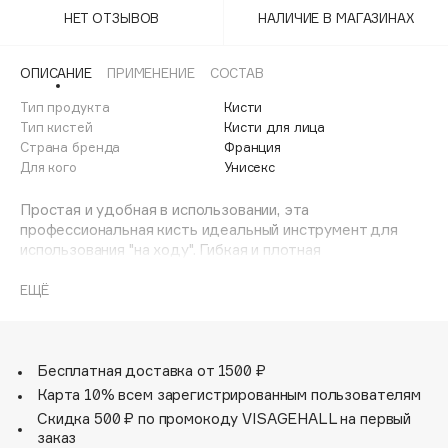
Adele for you
НЕТ ОТЗЫВОВ
НАЛИЧИЕ В МАГАЗИНАХ
Финал лета
Advante
ЭКСКЛЮЗИВ
1 АВГ - 31 АВГ
Aesop
ОПИСАНИЕ
ПРИМЕНЕНИЕ
СОСТАВ
Age Stop
Тип продукта
ЭКСКЛЮЗИВ
Кисти
Тип кистей
Кисти для лица
AHFA Cosmetics
Страна бренда
Франция
Ajmal
Для кого
Унисекс
Alix Avien
Простая и удобная в использовании, эта
Allies of Skin
профессиональная кисть идеальный инструмент для
AMAN
использования "на ходу". Гибкая и плотная
куполообразная щетка состоит из ультрамягких
Amina Daudova Brushes
натуральных волокон высшего качества, которые были
ЕЩЁ
Amouage
специально адаптированы для работы с рассыпчатыми и
Amuleto Di Casa
компактными текстурами.
Angiopharm
ЭКСКЛЮЗИВ
Бесплатная доставка от 1500 ₽
Annbeauty
Карта 10% всем зарегистрированным пользователям
Anua
Скидка 500 ₽ по промокоду VISAGEHALL на первый
заказ
Apadent