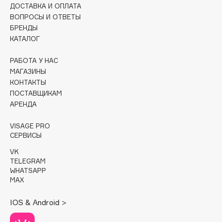
ДОСТАВКА И ОПЛАТА
ВОПРОСЫ И ОТВЕТЫ
Cadence
БРЕНДЫ
Capelli Dorati
КАТАЛОГ
Carbon Theory
Carmex
РАБОТА У НАС
МАГАЗИНЫ
Carolina Herrera
КОНТАКТЫ
Catrice
ПОСТАВЩИКАМ
Celimax
АРЕНДА
Cettua
VISAGE PRO
Chupa Chups
СЕРВИСЫ
Clarette
VK
Clarins
TELEGRAM
WHATSAPP
Clarins Precious
MAX
Clinique
Clive Christian
IOS & Android >
Club De Nuit