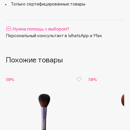
Только сертифицированные товары
Apagard
Aravia Professional
Arcadia
Нужна помощь с выбором?
Archetype
Персональный консультант в WhatsApp и Max
Architect Demidoff
ARIVE MAKEUP
Art&Fact
Похожие товары
Art-Visage
Artdeco
50%
50%
Astra
Atelier Rebul
Augustinus Bader
Aveda
Avene