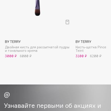
B
Babor
Baffy
Balmain Hair Couture
ЭКСКЛЮЗИВ
Banderas
BY TERRY
BY TERRY
Basicare
Двойная кисть для рассыпчатой пудры
Кисть-щетка Pinceau 
Batiste
и тонального крема
Teint
Beauty Bomb
3000 ₽
6000 ₽
3100 ₽
6200 ₽
Beauty Pati
Beautyblades
НОВИНКА
beautyblender
Bebble
Beverly Hills Polo Club
Biodance
Узнавайте первыми об акциях и
Bioderma