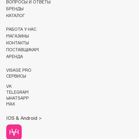
ВОПРОСЫ И ОТВЕТЫ
БРЕНДЫ
Cadence
КАТАЛОГ
Capelli Dorati
Carbon Theory
РАБОТА У НАС
МАГАЗИНЫ
Carmex
КОНТАКТЫ
Carolina Herrera
ПОСТАВЩИКАМ
Catrice
АРЕНДА
Celimax
VISAGE PRO
Cettua
СЕРВИСЫ
Chupa Chups
VK
Clarette
TELEGRAM
WHATSAPP
Clarins
MAX
Clarins Precious
Clinique
IOS & Android >
Clive Christian
Club De Nuit