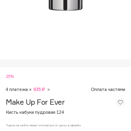
Подарки
Tom Ford
HFC
Для дома
Angiopharm
Техника
KIKO Milano
Estée Lauder
Clarins
0 - 9
25%
100BON
22|11
4 платежа ×
935 ₽
>
Оплата частями
Make Up For Ever
A
Кисть кабуки пудровая 124
Acqua di Parma
*Цена на сайте может отличаться от цены в офлайн
Acque di Italia