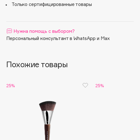
Только сертифицированные товары
Apagard
Aravia Professional
Arcadia
Нужна помощь с выбором?
Archetype
Персональный консультант в WhatsApp и Max
Architect Demidoff
ARIVE MAKEUP
Art&Fact
Похожие товары
Art-Visage
Artdeco
25%
25%
Astra
Atelier Rebul
Augustinus Bader
Aveda
Avene