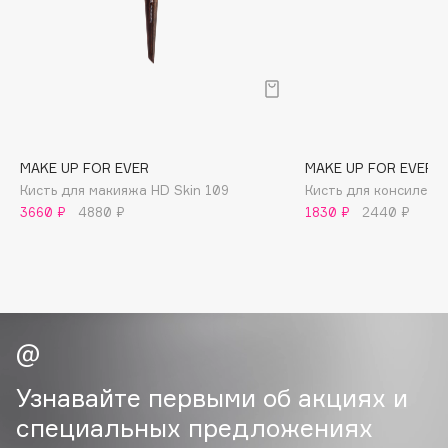
B
Babor
Baffy
Balmain Hair Couture
ЭКСКЛЮЗИВ
Banderas
MAKE UP FOR EVER
MAKE UP FOR EVER
Basicare
Кисть для макияжа HD Skin 109
Кисть для консилера
Batiste
3660 ₽
4880 ₽
1830 ₽
2440 ₽
Beauty Bomb
Beauty Pati
Beautyblades
НОВИНКА
beautyblender
Bebble
Beverly Hills Polo Club
Узнавайте первыми об акциях и
Biodance
специальных предложениях
Bioderma