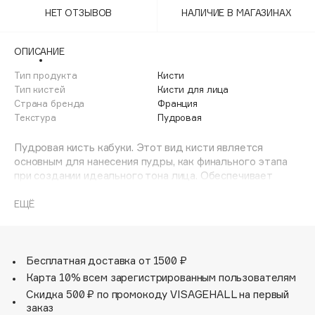
Adele for you
НЕТ ОТЗЫВОВ
НАЛИЧИЕ В МАГАЗИНАХ
Финал лета
Advante
ЭКСКЛЮЗИВ
1 АВГ - 31 АВГ
Aesop
ОПИСАНИЕ
Age Stop
Тип продукта
ЭКСКЛЮЗИВ
Кисти
Тип кистей
Кисти для лица
AHFA Cosmetics
Страна бренда
Франция
Ajmal
Текстура
Пудровая
Alix Avien
Пудровая кисть кабуки. Этот вид кисти является
Allies of Skin
основным для нанесения пудры, как финального этапа
AMAN
при создании идеального тона лица. Обеспечивает
гладкое и равномерное нанесение всех видов пудр,
Amina Daudova Brushes
позволяет получить наилегчайшую степень покрытия и
ЕЩЁ
Amouage
безупречного результата. Короткая небольшая ручка
Amuleto Di Casa
помогает контролировать технику нанесения.
Универсальная модель для косметички.
Angiopharm
ЭКСКЛЮЗИВ
Бесплатная доставка от 1500 ₽
Annbeauty
Карта 10% всем зарегистрированным пользователям
Anua
Скидка 500 ₽ по промокоду VISAGEHALL на первый
заказ
Apadent