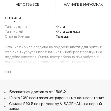
Adele for you
НЕТ ОТЗЫВОВ
НАЛИЧИЕ В МАГАЗИНАХ
Финал лета
Advante
ЭКСКЛЮЗИВ
1 АВГ - 31 АВГ
Aesop
ОПИСАНИЕ
Age Stop
Тип продукта
ЭКСКЛЮЗИВ
Кисти
Тип кистей
Кисти для лица
AHFA Cosmetics
Страна бренда
Франция
Ajmal
Alix Avien
Эта кисть была создана на подобие кисти для бритья;
это очень упругая плотная кисть, набирает продукт на
Allies of Skin
подобие шпателя. Очень востребована при работе с
AMAN
румянами в технике baby - doll, эффект кукольного
холеного румянца. Создана для точного и
Amina Daudova Brushes
контролируемого нанесения румян в технике небольших
ЕЩЁ
Amouage
круговых движений. Широко применяется для быстрого
Amuleto Di Casa
смешивания оттенков в процессе работы для получения
желаемого результата, поэтому особенно хорошо
Angiopharm
ЭКСКЛЮЗИВ
подходит для работы с более сложными интенсивными
Бесплатная доставка от 1500 ₽
Annbeauty
цветами.
Карта 10% всем зарегистрированным пользователям
Anua
Скидка 500 ₽ по промокоду VISAGEHALL на первый
заказ
Apadent