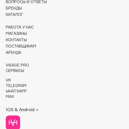
ВОПРОСЫ И ОТВЕТЫ
БРЕНДЫ
Cadence
КАТАЛОГ
Capelli Dorati
Carbon Theory
РАБОТА У НАС
МАГАЗИНЫ
Carmex
КОНТАКТЫ
Carolina Herrera
ПОСТАВЩИКАМ
Catrice
АРЕНДА
Celimax
VISAGE PRO
Cettua
СЕРВИСЫ
Chupa Chups
VK
Clarette
TELEGRAM
WHATSAPP
Clarins
MAX
Clarins Precious
Clinique
IOS & Android >
Clive Christian
Club De Nuit