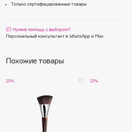
Только сертифицированные товары
Apagard
Aravia Professional
Arcadia
Нужна помощь с выбором?
Archetype
Персональный консультант в WhatsApp и Max
Architect Demidoff
ARIVE MAKEUP
Art&Fact
Похожие товары
Art-Visage
Artdeco
25%
25%
Astra
Atelier Rebul
Augustinus Bader
Aveda
Avene