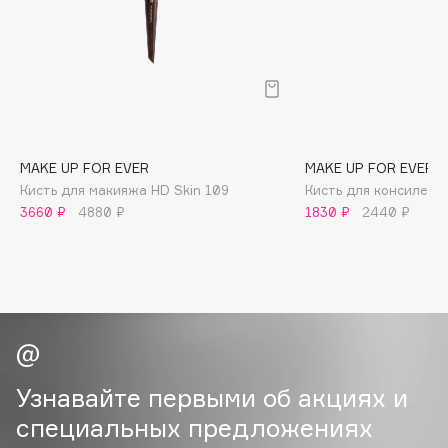
B
Babor
Baffy
Balmain Hair Couture
ЭКСКЛЮЗИВ
Banderas
MAKE UP FOR EVER
MAKE UP FOR EVER
Basicare
Кисть для макияжа HD Skin 109
Кисть для консилера
Batiste
3660 ₽
4880 ₽
1830 ₽
2440 ₽
Beauty Bomb
Beauty Pati
Beautyblades
НОВИНКА
beautyblender
Bebble
Beverly Hills Polo Club
Узнавайте первыми об акциях и
Biodance
специальных предложениях
Bioderma