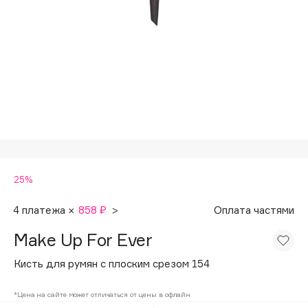
Подарки
Tom Ford
HFC
Для дома
Angiopharm
Техника
KIKO Milano
Estée Lauder
Clarins
0 - 9
25%
100BON
22|11
4 платежа ×
858 ₽
>
Оплата частями
Make Up For Ever
A
Кисть для румян с плоским срезом 154
Acqua di Parma
*Цена на сайте может отличаться от цены в офлайн
Acque di Italia