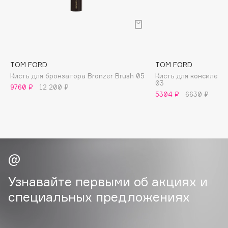
B
Babor
Baffy
Balmain Hair Couture
ЭКСКЛЮЗИВ
TOM FORD
TOM FORD
Banderas
Кисть для бронзатора Bronzer Brush 05
Кисть для консилера 
03
Basicare
9760 ₽
12 200 ₽
5304 ₽
6630 ₽
Batiste
Beauty Bomb
Beauty Pati
Beautyblades
НОВИНКА
beautyblender
Bebble
Узнавайте первыми об акциях и
Beverly Hills Polo Club
специальных предложениях
Biodance
Bioderma