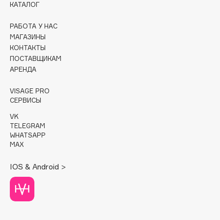
КАТАЛОГ
Cadence
РАБОТА У НАС
Capelli Dorati
МАГАЗИНЫ
Carbon Theory
КОНТАКТЫ
ПОСТАВЩИКАМ
Carmex
АРЕНДА
Carolina Herrera
Catrice
VISAGE PRO
СЕРВИСЫ
Celimax
Cettua
VK
TELEGRAM
Chupa Chups
WHATSAPP
Clarette
MAX
Clarins
IOS & Android >
Clarins Precious
НОВИНКА
Clinique
Clive Christian
Club De Nuit