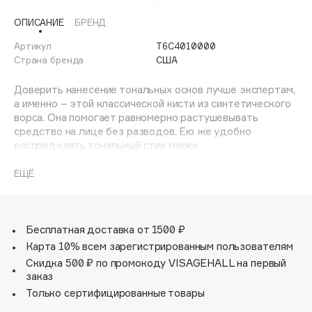
Adele for you
Финал лета
ОПИСАНИЕ
БРЕНД
Advante
ЭКСКЛЮЗИВ
1 АВГ - 31 АВГ
Артикул
T6C4010000
Aesop
Страна бренда
США
Age Stop
ЭКСКЛЮЗИВ
Доверить нанесение тональных основ лучше экспертам,
AHFA Cosmetics
а именно – этой классической кисти из синтетического
Ajmal
ворса. Она помогает равномерно растушевывать
средство на лице без разводов. Ею же удобно
Alix Avien
распределять тональный стик марки.
Allies of Skin
AMAN
ЕЩЁ
Amina Daudova Brushes
Amouage
Amuleto Di Casa
Бесплатная доставка от 1500 ₽
Карта 10% всем зарегистрированным пользователям
Angiopharm
ЭКСКЛЮЗИВ
Скидка 500 ₽ по промокоду VISAGEHALL на первый
Annbeauty
заказ
Anua
Только сертифицированные товары
Apadent