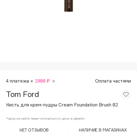
Подарки
Tom Ford
HFC
Для дома
Angiopharm
Техника
KIKO Milano
Estée Lauder
Clarins
0 - 9
100BON
4 платежа ×
1900 ₽
>
Оплата частями
22|11
Tom Ford
Кисть для крем-пудры Cream Foundation Brush 02
A
*Цена на сайте может отличаться от цены в офлайн
Acqua di Parma
НЕТ ОТЗЫВОВ
НАЛИЧИЕ В МАГАЗИНАХ
Acque di Italia