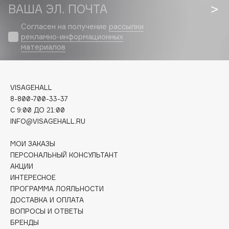
Biomed
ВАША ЭЛ. ПОЧТА
Biorepair
Согласен на получение
рассылки
Blanx
рекламно-информационных
Blistex
материалов
BLOME
Boadicea The Victorious
VISAGEHALL
Bobbi Brown
8-800-700-33-37
BOOMSHOP
C 9:00 ДО 21:00
BORK
INFO@VISAGEHALL.RU
Brunello Cucinelli
МОИ ЗАКАЗЫ
Bvlgari
ПЕРСОНАЛЬНЫЙ КОНСУЛЬТАНТ
by TERRY
АКЦИИ
BY WISHTREND
ИНТЕРЕСНОЕ
Byredo
ПРОГРАММА ЛОЯЛЬНОСТИ
ДОСТАВКА И ОПЛАТА
ВОПРОСЫ И ОТВЕТЫ
C
БРЕНДЫ