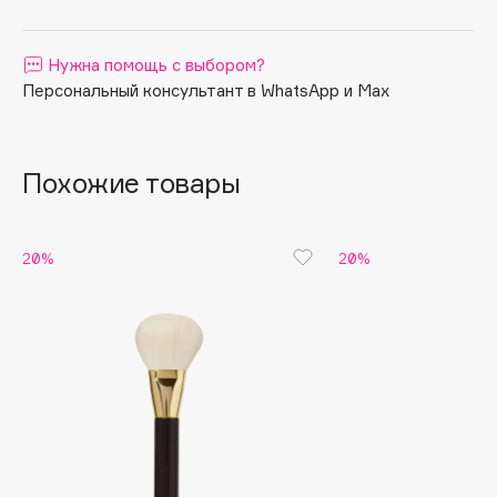
Apagard
Aravia Professional
Нужна помощь с выбором?
Arcadia
Персональный консультант в WhatsApp и Max
Archetype
Architect Demidoff
Похожие товары
ARIVE MAKEUP
Art&Fact
Art-Visage
20%
20%
Artdeco
Astra
Atelier Rebul
Augustinus Bader
Aveda
Avene