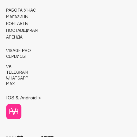
РАБОТА У НАС
Cadence
МАГАЗИНЫ
Capelli Dorati
КОНТАКТЫ
Carbon Theory
ПОСТАВЩИКАМ
Carmex
АРЕНДА
Carolina Herrera
VISAGE PRO
Catrice
СЕРВИСЫ
Celimax
VK
Cettua
TELEGRAM
WHATSAPP
Chupa Chups
MAX
Clarette
Clarins
IOS & Android >
Clarins Precious
НОВИНКА
Clinique
Clive Christian
Club De Nuit