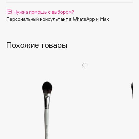
Apagard
Нужна помощь с выбором?
Aravia Professional
Персональный консультант в WhatsApp и Max
Arcadia
Archetype
Architect Demidoff
Похожие товары
ARIVE MAKEUP
Art&Fact
Art-Visage
Artdeco
Astra
Atelier Rebul
Augustinus Bader
Aveda
Avene