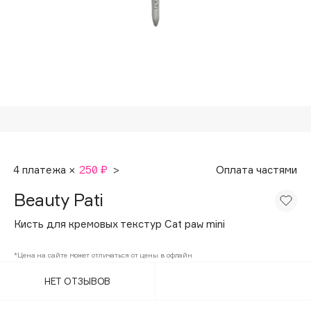
Подарки
Tom Ford
HFC
Для дома
Angiopharm
Техника
KIKO Milano
Estée Lauder
Clarins
0 - 9
4 платежа ×
250 ₽
>
Оплата частями
100BON
Beauty Pati
22|11
Кисть для кремовых текстур Cat paw mini
A
*Цена на сайте может отличаться от цены в офлайн
НЕТ ОТЗЫВОВ
Acqua di Parma
Acque di Italia