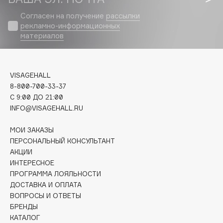
Biomed
Согласен на получение
рассылки
Biorepair
рекламно-информационных
Blanx
материалов
Blistex
BLOME
Boadicea The Victorious
VISAGEHALL
Bobbi Brown
8-800-700-33-37
C 9:00 ДО 21:00
BOOMSHOP
INFO@VISAGEHALL.RU
BORK
Brunello Cucinelli
МОИ ЗАКАЗЫ
ПЕРСОНАЛЬНЫЙ КОНСУЛЬТАНТ
Bvlgari
АКЦИИ
by TERRY
ИНТЕРЕСНОЕ
BY WISHTREND
ПРОГРАММА ЛОЯЛЬНОСТИ
Byredo
ДОСТАВКА И ОПЛАТА
ВОПРОСЫ И ОТВЕТЫ
БРЕНДЫ
C
КАТАЛОГ