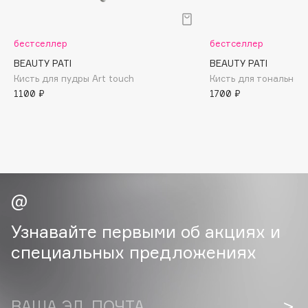
B
Babor
бестселлер
бестселлер
Baffy
BEAUTY PATI
BEAUTY PATI
Balmain Hair Couture
Кисть для пудры Art touch
Кисть для тональной
ЭКСКЛЮЗИВ
1100 ₽
1700 ₽
Banderas
Basicare
Batiste
Beauty Bomb
Beauty Pati
Beautyblades
НОВИНКА
beautyblender
Узнавайте первыми об акциях и
Bebble
специальных предложениях
Beverly Hills Polo Club
Biodance
Bioderma
ВАША ЭЛ. ПОЧТА