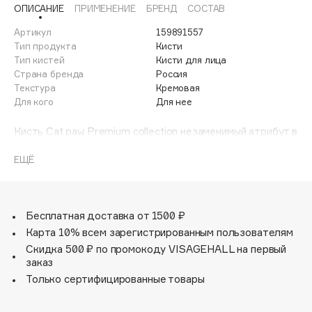
ОПИСАНИЕ
ПРИМЕНЕНИЕ
БРЕНД
СОСТАВ
Adele for you
Финал лета
Advante
Артикул
159891557
ЭКСКЛЮЗИВ
1 АВГ - 31 АВГ
Тип продукта
Кисти
Aesop
Тип кистей
Кисти для лица
Age Stop
Страна бренда
Россия
ЭКСКЛЮЗИВ
Текстура
Кремовая
AHFA Cosmetics
Для кого
Для нее
Ajmal
Кисть Cat paw Premium collection незаменимый атрибут в
Alix Avien
кейсе визажиста. Предназначена для кремовых
Allies of Skin
текстур. Имеет скошенную форму кошачьей лапки.
ЕЩЁ
AMAN
Amina Daudova Brushes
Amouage
Бесплатная доставка от 1500 ₽
Amuleto Di Casa
Карта 10% всем зарегистрированным пользователям
Angiopharm
Скидка 500 ₽ по промокоду VISAGEHALL на первый
ЭКСКЛЮЗИВ
заказ
Annbeauty
Только сертифицированные товары
Anua
Apadent