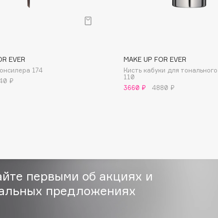
OR EVER
MAKE UP FOR EVER
консилера 174
Кисть кабуки для тональног
Consly
110
40 ₽
3660 ₽
4880 ₽
Corimo
CosRX
Cottolina
Crescina
Cunzite
Curaprox
айте первыми об акциях и
альных предложениях