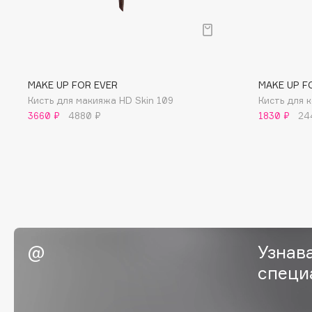
BLOME
C
MAKE UP FOR EVER
MAKE UP F
Кисть для макияжа HD Skin 109
Кисть для 
Cadence
Chupa Chups
3660 ₽
4880 ₽
1830 ₽
24
Capelli Dorati
Clarette
Carbon Theory
Clarins
Carmex
Clarins Precious
НОВИНКА
Carolina Herrera
Clinique
Catrice
Clive Christian
Celimax
Club De Nuit
Cettua
Collagenina
Узнав
специ