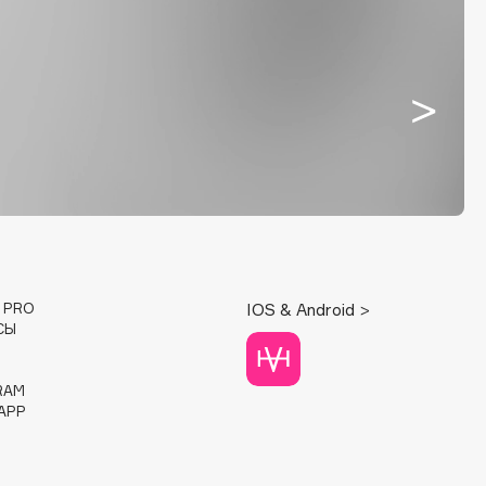
E PRO
IOS & Android >
СЫ
RAM
APP