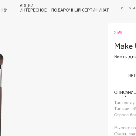
АКЦИИ
НКИ
ИНТЕРЕСНОЕ
ПОДАРОЧНЫЙ СЕРТИФИКАТ
25%
P
Q
R
S
T
U
V
W
Y
Z
А - Я
Make 
Кисть дл
НЕ
Angiopharm
ОПИСАНИЕ
KIKO Milano
Тип проду
Estée Lauder
Тип кисте
Clarins
Страна бр
Высокоточ
Очень мяг