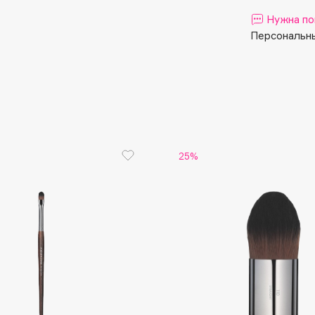
Aveda
Нужна по
Avene
Персональны
Boadicea The Victorious
25%
Bobbi Brown
BOOMSHOP
BORK
Brunello Cucinelli
Bvlgari
by TERRY
BY WISHTREND
Byredo