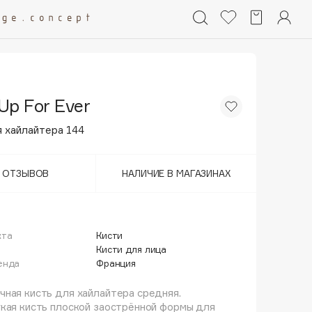
Up For Ever
я хайлайтера 144
Т ОТЗЫВОВ
НАЛИЧИЕ В МАГАЗИНАХ
кта
Кисти
й
Кисти для лица
енда
Франция
ная кисть для хайлайтера средняя.
кая кисть плоской заострённой формы для