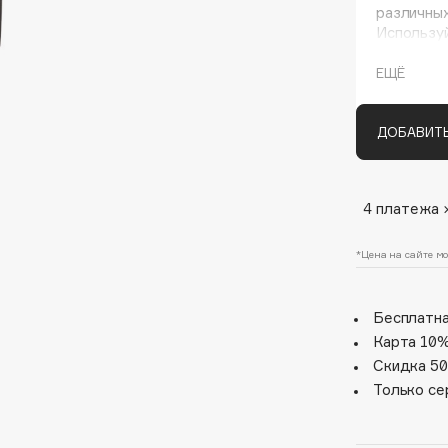
различных
Используй
помощи ха
лёгкую с
ЕЩЁ
интенсивн
ДОБАВИТЬ
4 платежа 
Architect Demidoff
ARIVE MAKEUP
*Цена на сайте мо
Art&Fact
Art-Visage
Бесплатна
Artdeco
Карта 10%
Скидка 50
Astra
Только се
Atelier Rebul
Augustinus Bader