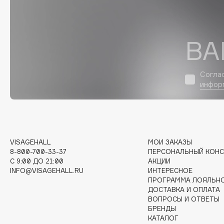
D
d'Alba
Dior
DABO
Divage
ВА
DARLING*
Dolce & Gabbana
Darphin
Dolomit
Согла
Davines
Dorco
инфор
Deonica
DP Daily Perfection
Dessange
Dr. Vranjes Firenze
VISAGEHALL
МОИ ЗАКАЗЫ
8-800-700-33-37
ПЕРСОНАЛЬНЫЙ КОНС
E
C 9:00 ДО 21:00
АКЦИИ
INFO@VISAGEHALL.RU
ИНТЕРЕСНОЕ
ПРОГРАММА ЛОЯЛЬН
Eat My
Ella Bartsueva Brushes
ДОСТАВКА И ОПЛАТА
Ecolatier
EMBRACE Haircare
ВОПРОСЫ И ОТВЕТЫ
БРЕНДЫ
Ecotools
Emmanuelle Jane
КАТАЛОГ
EGIA
Enough