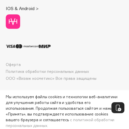
Deonica
IOS & Android >
Dessange
Dior
Divage
Dolce & Gabbana
Dolomit
Dorco
DP Daily Perfection
Оферта
Dr. Vranjes Firenze
Политика обработки персональных данных
Dr.Althea
ООО «Визаж косметикс» Все права защищены
Dr.Ceuracle
Dr.Jart+
Мы используем файлы cookies и технологии веб-аналитики
DSD de Luxe
для улучшения работы сайта и удобства его
использования. Продолжая пользоваться сайтом и нажимая
Dyson
«Принять», вы подтверждаете использование cookies
вашего браузера и соглашаетесь
с политикой обработки
персональных данных.
ДОБАВИТЬ В КОРЗИНУ
4590 ₽