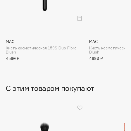
B
Babor
Baffy
Balmain Hair Couture
ЭКСКЛЮЗИВ
Banderas
MAC
MAC
Кисть косметическая 159S Duo Fibre
Кисть косметическая 
Basicare
Blush
Blush
Batiste
4590 ₽
4990 ₽
Beauty Bomb
Beauty Pati
Beautyblades
НОВИНКА
С этим товаром покупают
beautyblender
Bebble
Beverly Hills Polo Club
Biodance
Bioderma