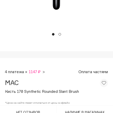
Подарки
Tom Ford
HFC
Для дома
Angiopharm
Техника
KIKO Milano
Estée Lauder
Clarins
0 - 9
100BON
4 платежа ×
1147 ₽
>
Оплата частями
22|11
MAC
A
Кисть 170 Synthetic Rounded Slant Brush
Acqua di Parma
*Цена на сайте может отличаться от цены в офлайн
Acque di Italia
НЕТ ОТЗЫВОВ
НАЛИЧИЕ В МАГАЗИНАХ