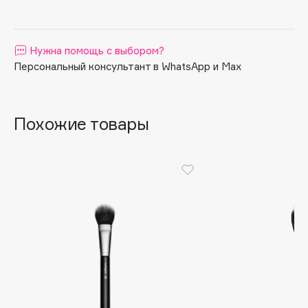
Apagard
Aravia Professional
Нужна помощь с выбором?
Arcadia
Персональный консультант в WhatsApp и Max
Archetype
Architect Demidoff
ARIVE MAKEUP
Похожие товары
Art&Fact
Art-Visage
Artdeco
Astra
Atelier Rebul
Augustinus Bader
Aveda
Avene