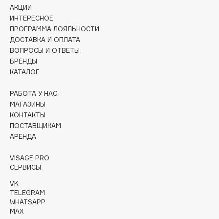
Collagenina
АКЦИИ
ИНТЕРЕСНОЕ
Consly
ПРОГРАММА ЛОЯЛЬНОСТИ
Corimo
ДОСТАВКА И ОПЛАТА
CosRX
ВОПРОСЫ И ОТВЕТЫ
Cottolina
БРЕНДЫ
КАТАЛОГ
Crescina
Cunzite
РАБОТА У НАС
Curaprox
МАГАЗИНЫ
КОНТАКТЫ
ПОСТАВЩИКАМ
D
АРЕНДА
VISAGE PRO
d'Alba
СЕРВИСЫ
DABO
VK
DARLING*
TELEGRAM
Darphin
WHATSAPP
MAX
Davines