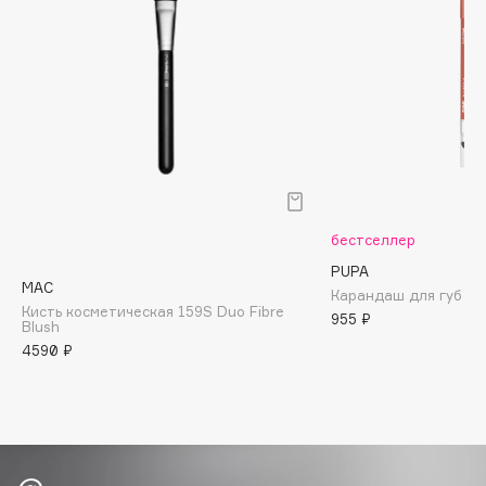
Biomed
Biorepair
Blanx
Blistex
BLOME
Boadicea The Victorious
Bobbi Brown
BOOMSHOP
бестселлер
BORK
PUPA
Brunello Cucinelli
MAC
Карандаш для губ Tru
Bvlgari
Кисть косметическая 159S Duo Fibre
955 ₽
Blush
by TERRY
4590 ₽
BY WISHTREND
Byredo
C