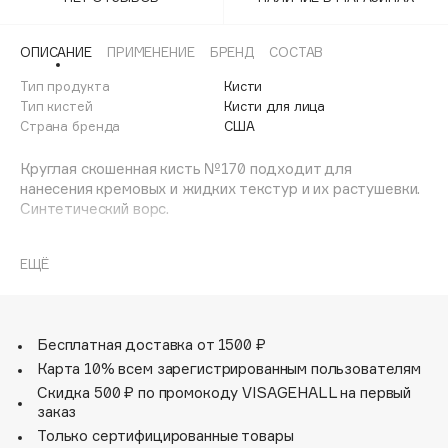
Adele for you
Финал лета
Advante
ЭКСКЛЮЗИВ
ОПИСАНИЕ
ПРИМЕНЕНИЕ
БРЕНД
СОСТАВ
1 АВГ - 31 АВГ
Aesop
Тип продукта
Кисти
Age Stop
Тип кистей
Кисти для лица
ЭКСКЛЮЗИВ
Страна бренда
США
AHFA Cosmetics
Ajmal
Круглая скошенная кисть №170 подходит для
нанесения кремовых и жидких текстур и их растушевки.
Alix Avien
Синтетический ворс.
Allies of Skin
AMAN
ЕЩЁ
Amina Daudova Brushes
Amouage
Amuleto Di Casa
Бесплатная доставка от 1500 ₽
Angiopharm
ЭКСКЛЮЗИВ
Карта 10% всем зарегистрированным пользователям
Annbeauty
Скидка 500 ₽ по промокоду VISAGEHALL на первый
заказ
Anua
Только сертифицированные товары
Apadent