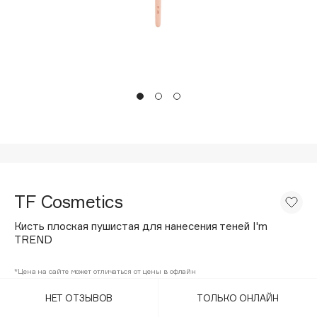
Подарки
Tom Ford
HFC
Для дома
Angiopharm
Техника
KIKO Milano
Estée Lauder
Clarins
0 - 9
100BON
TF Cosmetics
22|11
Кисть плоская пушистая для нанесения теней I'm
TREND
A
*Цена на сайте может отличаться от цены в офлайн
Acqua di Parma
НЕТ ОТЗЫВОВ
ТОЛЬКО ОНЛАЙН
Acque di Italia