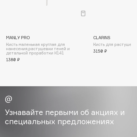
B
Babor
Baffy
Balmain Hair Couture
ЭКСКЛЮЗИВ
MANLY PRO
CLARINS
Banderas
Кисть маленькая круглая для
Кисть для растушевк
нанесения,растушевки теней и
3150 ₽
Basicare
детальной проработки К141
1380 ₽
Batiste
Beauty Bomb
Beauty Pati
Beautyblades
НОВИНКА
beautyblender
Bebble
Узнавайте первыми об акциях и
Beverly Hills Polo Club
специальных предложениях
Biodance
Bioderma