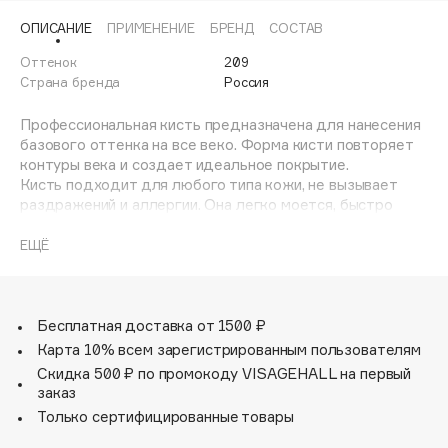
Adele for you
ОПИСАНИЕ
ПРИМЕНЕНИЕ
БРЕНД
СОСТАВ
Финал лета
Advante
ЭКСКЛЮЗИВ
Оттенок
209
1 АВГ - 31 АВГ
Aesop
Страна бренда
Россия
Age Stop
ЭКСКЛЮЗИВ
Профессиональная кисть предназначена для нанесения
AHFA Cosmetics
базового оттенка на все веко. Форма кисти повторяет
Ajmal
контуры века и создает идеальное покрытие.
Кисть подходит для любого типа кожи, не вызывает
Alix Avien
раздражений и аллергии. Она легко моется, быстро
Allies of Skin
сохнет, не линяет и не теряет своей
формы.Синтетический мягкий ворс нового поколения
AMAN
ЕЩЁ
Форма, размер и срез кисти тщательно продуманы,
Amina Daudova Brushes
чтобы добиться безупречного результата.
Amouage
Создана визажистами
Cruelty-free + vegan
Бесплатная доставка от 1500 ₽
Amuleto Di Casa
Кисть помещена в прозрачную упаковку lock, которая
Карта 10% всем зарегистрированным пользователям
Angiopharm
ЭКСКЛЮЗИВ
защищает от повреждений при доставке и может быть
Скидка 500 ₽ по промокоду VISAGEHALL на первый
использована для хранения.
Annbeauty
заказ
Anua
Только сертифицированные товары
Apadent