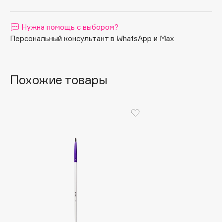
Apagard
Aravia Professional
Нужна помощь с выбором?
Персональный консультант в WhatsApp и Max
Arcadia
Archetype
Architect Demidoff
Похожие товары
ARIVE MAKEUP
Art&Fact
Art-Visage
Artdeco
Astra
Atelier Rebul
Augustinus Bader
Aveda
Avene