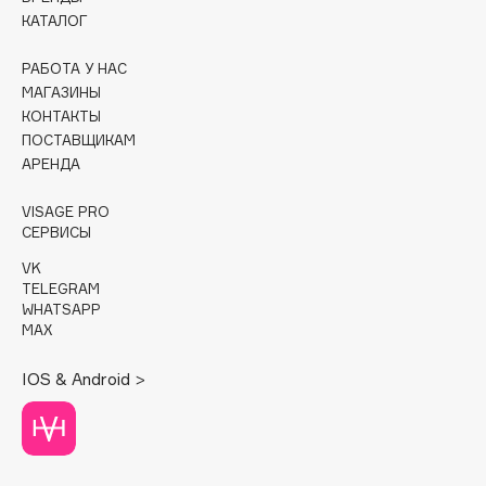
КАТАЛОГ
Cadence
РАБОТА У НАС
Capelli Dorati
МАГАЗИНЫ
Carbon Theory
КОНТАКТЫ
Carmex
ПОСТАВЩИКАМ
Carolina Herrera
АРЕНДА
Catrice
VISAGE PRO
Celimax
СЕРВИСЫ
Cettua
VK
Chupa Chups
TELEGRAM
WHATSAPP
Clarette
MAX
Clarins
Clarins Precious
IOS & Android >
Clinique
Clive Christian
Club De Nuit