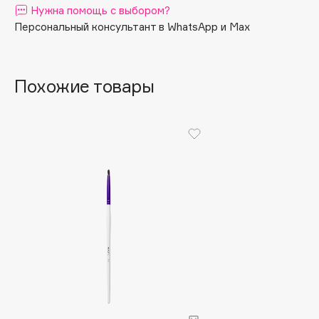
Нужна помощь с выбором?
Apagard
Персональный консультант в WhatsApp и Max
Aravia Professional
Arcadia
Archetype
Похожие товары
Architect Demidoff
ARIVE MAKEUP
Art&Fact
Art-Visage
Artdeco
Astra
Atelier Rebul
Augustinus Bader
Aveda
Avene