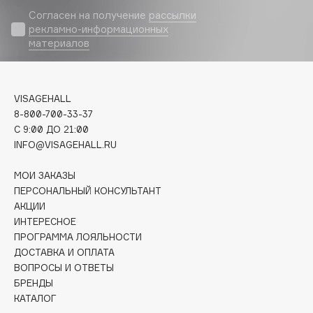
Biomed
Согласен на получение
рассылки
Biorepair
рекламно-информационных
материалов
Blanx
Blistex
BLOME
VISAGEHALL
Boadicea The Victorious
8-800-700-33-37
Bobbi Brown
C 9:00 ДО 21:00
BOOMSHOP
INFO@VISAGEHALL.RU
BORK
МОИ ЗАКАЗЫ
Brunello Cucinelli
ПЕРСОНАЛЬНЫЙ КОНСУЛЬТАНТ
Bvlgari
АКЦИИ
by TERRY
ИНТЕРЕСНОЕ
ПРОГРАММА ЛОЯЛЬНОСТИ
BY WISHTREND
ДОСТАВКА И ОПЛАТА
Byredo
ВОПРОСЫ И ОТВЕТЫ
БРЕНДЫ
КАТАЛОГ
C