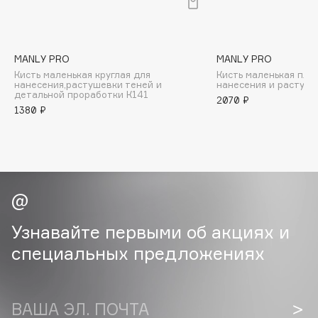
B
Babor
Baffy
MANLY PRO
MANLY PRO
Кисть маленькая круглая для
Кисть маленькая пло
Balmain Hair Couture
ЭКСКЛЮЗИВ
нанесения,растушевки теней и
нанесения и растуше
детальной проработки К141
2070 ₽
Banderas
1380 ₽
Basicare
Batiste
Beauty Bomb
Beauty Pati
Beautyblades
НОВИНКА
beautyblender
Узнавайте первыми об акциях и
Bebble
специальных предложениях
Beverly Hills Polo Club
Biodance
Bioderma
ВАША ЭЛ. ПОЧТА