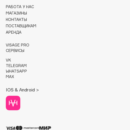
РАБОТА У НАС
Cadence
МАГАЗИНЫ
Capelli Dorati
КОНТАКТЫ
ПОСТАВЩИКАМ
Carbon Theory
АРЕНДА
Carmex
Carolina Herrera
VISAGE PRO
СЕРВИСЫ
Catrice
Celimax
VK
TELEGRAM
Cettua
WHATSAPP
Chupa Chups
MAX
Clarette
IOS & Android >
Clarins
Clarins Precious
Clinique
Clive Christian
Club De Nuit