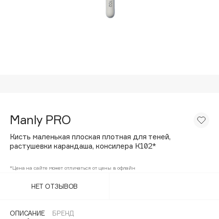
Подарки
Tom Ford
HFC
Для дома
Angiopharm
Техника
KIKO Milano
Estée Lauder
Clarins
0 - 9
Manly PRO
100BON
Кисть маленькая плоская плотная для теней,
22|11
растушевки карандаша, консилера К102*
*Цена на сайте может отличаться от цены в офлайн
A
НЕТ ОТЗЫВОВ
Acqua di Parma
Acque di Italia
ОПИСАНИЕ
БРЕНД