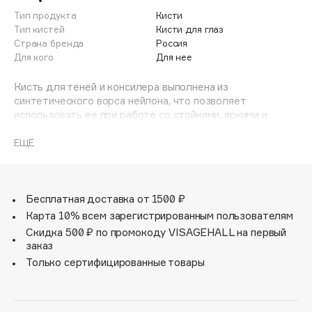
Adele for you
Тип продукта
Кисти
Финал лета
Advante
Тип кистей
Кисти для глаз
ЭКСКЛЮЗИВ
Страна бренда
Россия
1 АВГ - 31 АВГ
Aesop
Для кого
Для нее
Age Stop
ЭКСКЛЮЗИВ
Кисть для теней и консилера выполнена из
AHFA Cosmetics
синтетического ворса нейлона, что позволяет
Ajmal
использовать ее при работе со стойкими, яркими и
высокопигментированными кремовыми текстурами.
Alix Avien
ЕЩЁ
Allies of Skin
Небольшой размер и вытянутая плоская форма этой
кисточки помогают быстро проработать всю
AMAN
поверхность подвижного века и равномерно нанести
Amina Daudova Brushes
кремовые или сухие тени в макияже глаз.
Бесплатная доставка от 1500 ₽
Amouage
Карта 10% всем зарегистрированным пользователям
Amuleto Di Casa
Скидка 500 ₽ по промокоду VISAGEHALL на первый
заказ
Angiopharm
ЭКСКЛЮЗИВ
Только сертифицированные товары
Annbeauty
Anua
Apadent