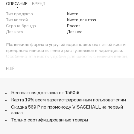
ОПИСАНИЕ
БРЕНД
Adele for you
Финал лета
Advante
Тип продукта
Кисти
ЭКСКЛЮЗИВ
1 АВГ - 31 АВГ
Тип кистей
Кисти для глаз
Aesop
Страна бренда
Россия
Age Stop
Для кого
Для нее
ЭКСКЛЮЗИВ
AHFA Cosmetics
Маленькая форма и упругий ворс позволяют этой кисти
Ajmal
прекрасно наносить тени и растушевывать карандаши.
Особенно эта кисть удобна для работы с нижним веком,
Alix Avien
так как имеет нужный размер и форму.
Allies of Skin
ЕЩЁ
AMAN
Amina Daudova Brushes
Amouage
Бесплатная доставка от 1500 ₽
Amuleto Di Casa
Карта 10% всем зарегистрированным пользователям
Angiopharm
Скидка 500 ₽ по промокоду VISAGEHALL на первый
ЭКСКЛЮЗИВ
заказ
Annbeauty
Только сертифицированные товары
Anua
Apadent