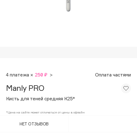
Подарки
Tom Ford
HFC
Для дома
Angiopharm
Техника
KIKO Milano
Estée Lauder
Clarins
0 - 9
4 платежа ×
250 ₽
>
Оплата частями
100BON
Manly PRO
22|11
Кисть для теней средняя К25*
A
*Цена на сайте может отличаться от цены в офлайн
НЕТ ОТЗЫВОВ
Acqua di Parma
Acque di Italia