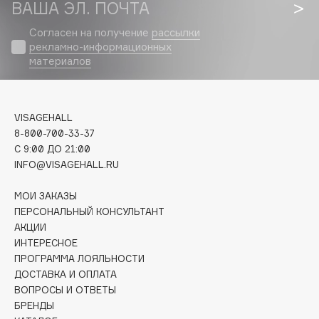
Biomed
ВАША ЭЛ. ПОЧТА
Biorepair
Согласен на получение
рассылки
Blanx
рекламно-информационных
материалов
Blistex
BLOME
Boadicea The Victorious
VISAGEHALL
Bobbi Brown
8-800-700-33-37
BOOMSHOP
C 9:00 ДО 21:00
BORK
INFO@VISAGEHALL.RU
Brunello Cucinelli
МОИ ЗАКАЗЫ
Bvlgari
ПЕРСОНАЛЬНЫЙ КОНСУЛЬТАНТ
by TERRY
АКЦИИ
BY WISHTREND
ИНТЕРЕСНОЕ
ПРОГРАММА ЛОЯЛЬНОСТИ
Byredo
ДОСТАВКА И ОПЛАТА
ВОПРОСЫ И ОТВЕТЫ
БРЕНДЫ
C