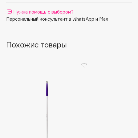
Apagard
Нужна помощь с выбором?
Aravia Professional
Персональный консультант в WhatsApp и Max
Arcadia
Archetype
Architect Demidoff
Похожие товары
ARIVE MAKEUP
Art&Fact
Art-Visage
Artdeco
Astra
Atelier Rebul
Augustinus Bader
Aveda
Avene