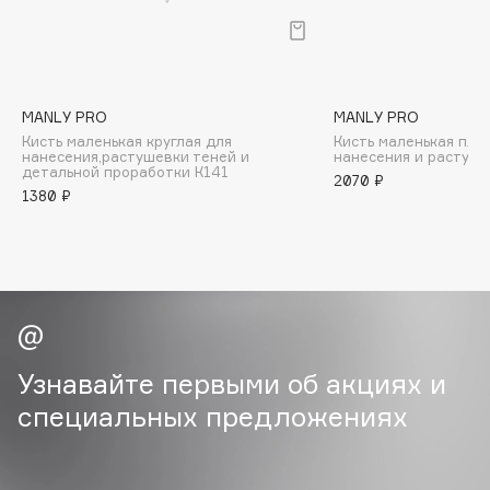
B
Babor
Baffy
MANLY PRO
MANLY PRO
Balmain Hair Couture
ЭКСКЛЮЗИВ
Кисть маленькая круглая для
Кисть маленькая пло
Banderas
нанесения,растушевки теней и
нанесения и растуше
детальной проработки К141
2070 ₽
Basicare
1380 ₽
Batiste
Beauty Bomb
Beauty Pati
Beautyblades
НОВИНКА
beautyblender
Bebble
Узнавайте первыми об акциях и
Beverly Hills Polo Club
специальных предложениях
Biodance
Bioderma