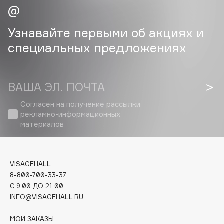
Cadence
Узнавайте первыми об акциях и
Capelli Dorati
специальных предложениях
Carbon Theory
Carmex
Carolina Herrera
ВАША ЭЛ. ПОЧТА
Catrice
Celimax
Согласен на получение
рассылки
рекламно-информационных
Cettua
материалов
Chupa Chups
Clarette
Clarins
VISAGEHALL
Clarins Precious
8-800-700-33-37
НОВИНКА
C 9:00 ДО 21:00
Clinique
INFO@VISAGEHALL.RU
Clive Christian
Club De Nuit
МОИ ЗАКАЗЫ