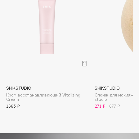
Biomed
Biorepair
Blanx
Blistex
BLOME
Boadicea The Victorious
Bobbi Brown
BOOMSHOP
BORK
Brunello Cucinelli
SHIKSTUDIO
SHIKSTUDIO
Bvlgari
Крем восстанавливающий Vitalizing
Спонж для макияжа 
by TERRY
Cream
studio
BY WISHTREND
1665 ₽
271 ₽
677 ₽
Byredo
C