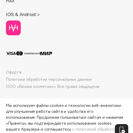
MAX
Deonica
Dessange
IOS & Android >
Dior
Divage
Dolce & Gabbana
Dolomit
Dorco
DP Daily Perfection
Dr. Vranjes Firenze
Оферта
Политика обработки персональных данных
Dr.Althea
ООО «Визаж косметикс» Все права защищены
Dr.Ceuracle
Dr.Jart+
DSD de Luxe
Мы используем файлы cookies и технологии веб-аналитики
для улучшения работы сайта и удобства его
Dyson
использования. Продолжая пользоваться сайтом и нажимая
«Принять», вы подтверждаете использование cookies
ПО ЗОЛОТОЙ КАРТЕ:
900 ₽
вашего браузера и соглашаетесь
с политикой обработки