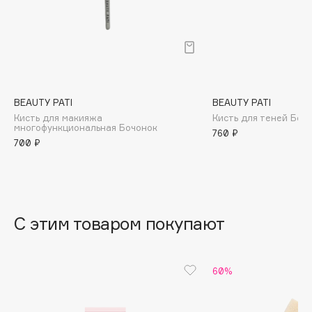
B
Babor
Baffy
Balmain Hair Couture
ЭКСКЛЮЗИВ
Banderas
BEAUTY PATI
BEAUTY PATI
Кисть для макияжа
Кисть для теней Боч
Basicare
многофункциональная Бочонок
760 ₽
Batiste
700 ₽
Beauty Bomb
Beauty Pati
Beautyblades
НОВИНКА
beautyblender
С этим товаром покупают
Bebble
Beverly Hills Polo Club
60%
Biodance
Bioderma