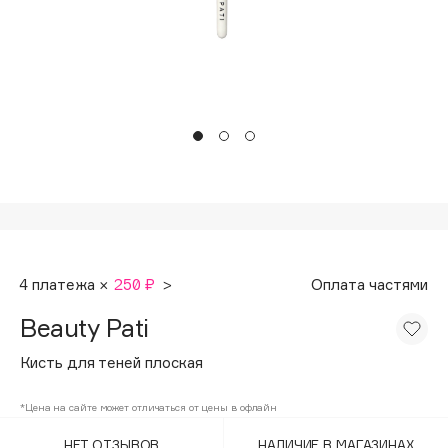
Подарки
Tom Ford
HFC
Для дома
Angiopharm
Техника
KIKO Milano
Estée Lauder
Clarins
0 - 9
100BON
4 платежа ×
250 ₽
>
Оплата частями
22|11
Beauty Pati
A
Кисть для теней плоская
Acqua di Parma
*Цена на сайте может отличаться от цены в офлайн
Acque di Italia
НЕТ ОТЗЫВОВ
НАЛИЧИЕ В МАГАЗИНАХ