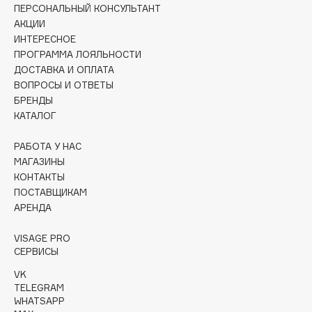
ПЕРСОНАЛЬНЫЙ КОНСУЛЬТАНТ
Collagenina
АКЦИИ
Consly
ИНТЕРЕСНОЕ
Corimo
ПРОГРАММА ЛОЯЛЬНОСТИ
CosRX
ДОСТАВКА И ОПЛАТА
ВОПРОСЫ И ОТВЕТЫ
Cottolina
БРЕНДЫ
Crescina
КАТАЛОГ
Cunzite
Curaprox
РАБОТА У НАС
МАГАЗИНЫ
КОНТАКТЫ
D
ПОСТАВЩИКАМ
АРЕНДА
d'Alba
VISAGE PRO
DABO
СЕРВИСЫ
DARLING*
VK
Darphin
TELEGRAM
WHATSAPP
Davines