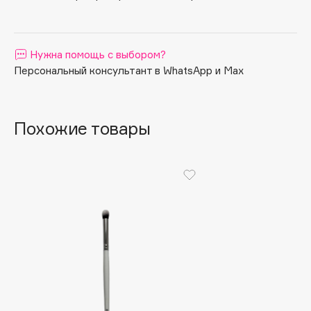
Apagard
Aravia Professional
Нужна помощь с выбором?
Arcadia
Персональный консультант в WhatsApp и Max
Archetype
Architect Demidoff
ARIVE MAKEUP
Похожие товары
Art&Fact
Art-Visage
Artdeco
Astra
Atelier Rebul
Augustinus Bader
Aveda
Avene