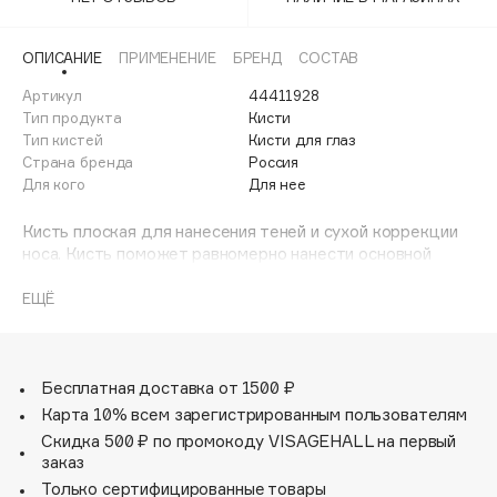
Adele for you
Финал лета
Advante
ЭКСКЛЮЗИВ
ОПИСАНИЕ
ПРИМЕНЕНИЕ
БРЕНД
СОСТАВ
1 АВГ - 31 АВГ
Aesop
Артикул
44411928
Age Stop
Тип продукта
Кисти
ЭКСКЛЮЗИВ
Тип кистей
Кисти для глаз
AHFA Cosmetics
Страна бренда
Россия
Ajmal
Для кого
Для нее
Alix Avien
Кисть плоская для нанесения теней и сухой коррекции
Allies of Skin
носа. Кисть поможет равномерно нанести основной
AMAN
пигмент на веко. Подходит для всех видов теней.
Является базовой кистью для макияжа глаз.
ЕЩЁ
Amina Daudova Brushes
Amouage
Amuleto Di Casa
Бесплатная доставка от 1500 ₽
Angiopharm
ЭКСКЛЮЗИВ
Карта 10% всем зарегистрированным пользователям
Annbeauty
Скидка 500 ₽ по промокоду VISAGEHALL на первый
Anua
заказ
Только сертифицированные товары
Apadent