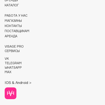
БРЕНДЫ
КАТАЛОГ
Cadence
Capelli Dorati
РАБОТА У НАС
МАГАЗИНЫ
Carbon Theory
КОНТАКТЫ
Carmex
ПОСТАВЩИКАМ
Carolina Herrera
АРЕНДА
Catrice
VISAGE PRO
Celimax
СЕРВИСЫ
Cettua
VK
Chupa Chups
TELEGRAM
WHATSAPP
Clarette
MAX
Clarins
Clarins Precious
IOS & Android >
Clinique
Clive Christian
Club De Nuit