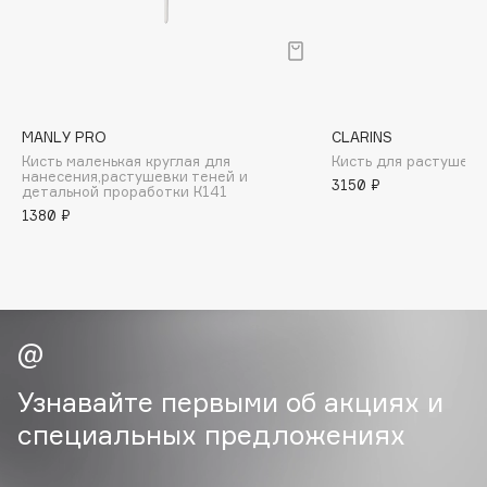
B
Babor
Baffy
Balmain Hair Couture
ЭКСКЛЮЗИВ
MANLY PRO
CLARINS
Banderas
Кисть маленькая круглая для
Кисть для растушевк
нанесения,растушевки теней и
Basicare
3150 ₽
детальной проработки К141
Batiste
1380 ₽
Beauty Bomb
Beauty Pati
Beautyblades
НОВИНКА
beautyblender
Bebble
Узнавайте первыми об акциях и
Beverly Hills Polo Club
специальных предложениях
Biodance
Bioderma