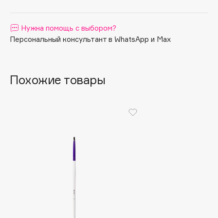
Apagard
Aravia Professional
Нужна помощь с выбором?
Arcadia
Персональный консультант в WhatsApp и Max
Archetype
Architect Demidoff
Похожие товары
ARIVE MAKEUP
Art&Fact
Art-Visage
Artdeco
Astra
Atelier Rebul
Augustinus Bader
Aveda
Avene