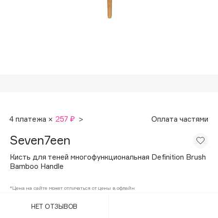
Подарки
Tom Ford
HFC
Для дома
Angiopharm
Техника
KIKO Milano
Estée Lauder
Clarins
0 - 9
4 платежа ×
257 ₽
>
Оплата частями
100BON
Seven7een
22|11
Кисть для теней многофункциональная Definition Brush
Bamboo Handle
A
*Цена на сайте может отличаться от цены в офлайн
Acqua di Parma
НЕТ ОТЗЫВОВ
Acque di Italia