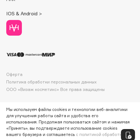
Deonica
IOS & Android >
Dessange
Dior
Divage
Dolce & Gabbana
Dolomit
Dorco
DP Daily Perfection
Оферта
Dr. Vranjes Firenze
Политика обработки персональных данных
Dr.Althea
ООО «Визаж косметикс» Все права защищены
Dr.Ceuracle
Dr.Jart+
Мы используем файлы cookies и технологии веб-аналитики
DSD de Luxe
для улучшения работы сайта и удобства его
Dyson
использования. Продолжая пользоваться сайтом и нажимая
«Принять», вы подтверждаете использование cookies
ПО ЗОЛОТОЙ КАРТЕ:
5967 ₽
вашего браузера и соглашаетесь
с политикой обработки