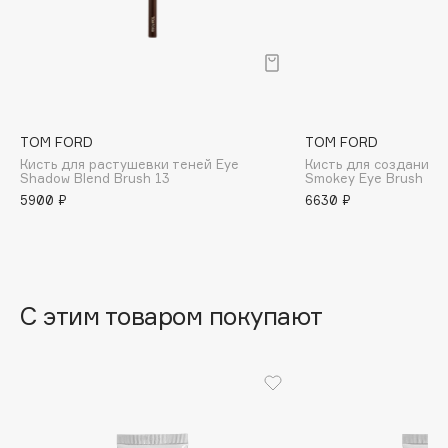
B
Babor
Baffy
Balmain Hair Couture
ЭКСКЛЮЗИВ
Banderas
TOM FORD
TOM FORD
Кисть для растушевки теней Eye
Кисть для создания 
Basicare
Shadow Blend Brush 13
Smokey Eye Brush 14
Batiste
5900 ₽
6630 ₽
Beauty Bomb
Beauty Pati
Beautyblades
НОВИНКА
С этим товаром покупают
beautyblender
Bebble
Beverly Hills Polo Club
Biodance
Bioderma