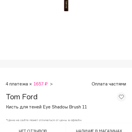
Подарки
Tom Ford
HFC
Для дома
Angiopharm
Техника
KIKO Milano
Estée Lauder
Clarins
0 - 9
100BON
4 платежа ×
1657 ₽
>
Оплата частями
22|11
Tom Ford
A
Кисть для теней Eye Shadow Brush 11
Acqua di Parma
*Цена на сайте может отличаться от цены в офлайн
Acque di Italia
НЕТ ОТЗЫВОВ
НАЛИЧИЕ В МАГАЗИНАХ