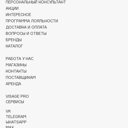
ПЕРСОНАЛЬНЫЙ КОНСУЛЬТАНТ
Collagenina
АКЦИИ
Consly
ИНТЕРЕСНОЕ
Corimo
ПРОГРАММА ЛОЯЛЬНОСТИ
ДОСТАВКА И ОПЛАТА
CosRX
ВОПРОСЫ И ОТВЕТЫ
Cottolina
БРЕНДЫ
Crescina
КАТАЛОГ
Cunzite
РАБОТА У НАС
Curaprox
МАГАЗИНЫ
КОНТАКТЫ
ПОСТАВЩИКАМ
D
АРЕНДА
d'Alba
VISAGE PRO
DABO
СЕРВИСЫ
DARLING*
VK
TELEGRAM
Darphin
WHATSAPP
Davines
MAX