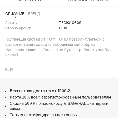
Adele for you
Финал лета
Advante
ЭКСКЛЮЗИВ
ОПИСАНИЕ
БРЕНД
1 АВГ - 31 АВГ
Aesop
Артикул
T6C9010000
Age Stop
Страна бренда
США
ЭКСКЛЮЗИВ
AHFA Cosmetics
Коллекция кистей от TOM FORD позволит легко и с
Ajmal
удовольствием создать выбранный вами образ.
Нанесение макияжа больше не будет требовать особых
Alix Avien
усилий.
Allies of Skin
AMAN
ЕЩЁ
Amina Daudova Brushes
Amouage
Amuleto Di Casa
Бесплатная доставка от 1500 ₽
Angiopharm
ЭКСКЛЮЗИВ
Карта 10% всем зарегистрированным пользователям
Annbeauty
Скидка 500 ₽ по промокоду VISAGEHALL на первый
заказ
Anua
Только сертифицированные товары
Apadent