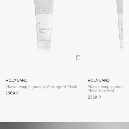
Biomed
Biorepair
Blanx
Blistex
BLOME
Boadicea The Victorious
Bobbi Brown
BOOMSHOP
BORK
Brunello Cucinelli
HOLY LAND
HOLY LAND
Bvlgari
Маска сокращающая Astringent Mask
Маска сокращающая 
by TERRY
Mask Youthful
1580 ₽
2380 ₽
BY WISHTREND
Byredo
C