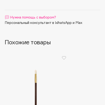
Apagard
Aravia Professional
Нужна помощь с выбором?
Arcadia
Персональный консультант в WhatsApp и Max
Archetype
Architect Demidoff
ARIVE MAKEUP
Похожие товары
Art&Fact
Art-Visage
Artdeco
Astra
Atelier Rebul
Augustinus Bader
Aveda
Avene