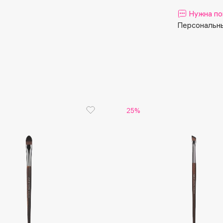
Aveda
Нужна по
Avene
Персональны
Boadicea The Victorious
25%
Bobbi Brown
BOOMSHOP
BORK
Brunello Cucinelli
Bvlgari
by TERRY
BY WISHTREND
Byredo