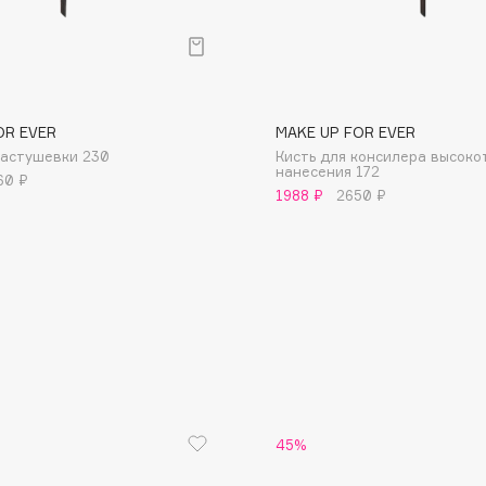
OR EVER
MAKE UP FOR EVER
растушевки 230
Кисть для консилера высоко
Consly
нанесения 172
60 ₽
1988 ₽
2650 ₽
Corimo
CosRX
Cottolina
Crescina
Cunzite
Curaprox
45%