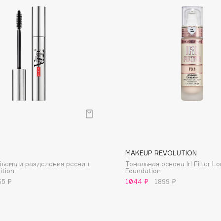
Dr.Althea
Dr.Ceuracle
Dr.Jart+
DSD de Luxe
Dyson
MAKEUP REVOLUTION
бъема и разделения ресниц
Тональная основа Irl Filter L
ition
Foundation
Estée Lauder
35 ₽
1044 ₽
1899 ₽
Etat Pur
Etude House
Etude organix