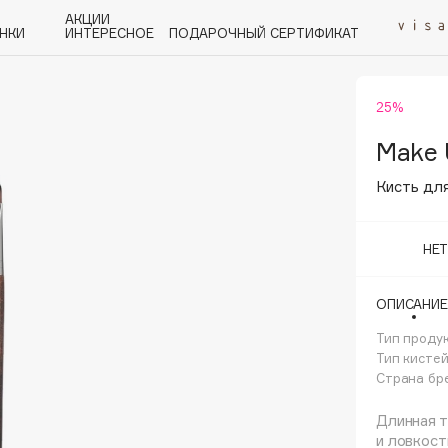
АКЦИИ
НКИ
ИНТЕРЕСНОЕ
ПОДАРОЧНЫЙ СЕРТИФИКАТ
25%
P
Q
R
S
T
U
V
W
Y
Z
А - Я
Make 
Кисть дл
НЕ
Angiopharm
ОПИСАНИЕ
KIKO Milano
Тип проду
Estée Lauder
Тип кисте
Clarins
Страна бр
Длинная т
и ловкост