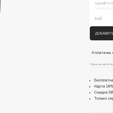
одной сто
получатьс
форма кис
Варьируя 
ЕЩЁ
получить 
ДОБАВИТЬ
4 платежа 
Architect Demidoff
ARIVE MAKEUP
*Цена на сайте мо
Art&Fact
Art-Visage
Бесплатна
Artdeco
Карта 10%
Скидка 50
Astra
Только се
Atelier Rebul
Augustinus Bader