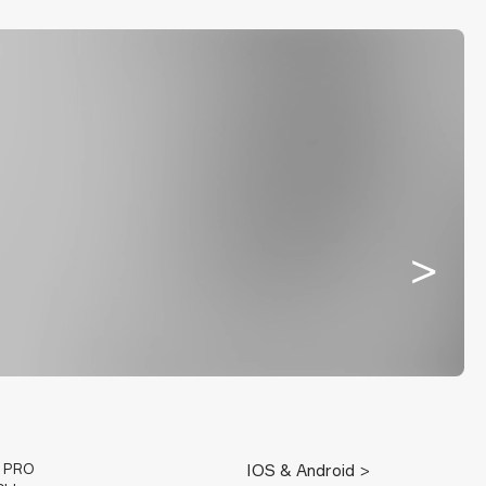
E PRO
IOS & Android >