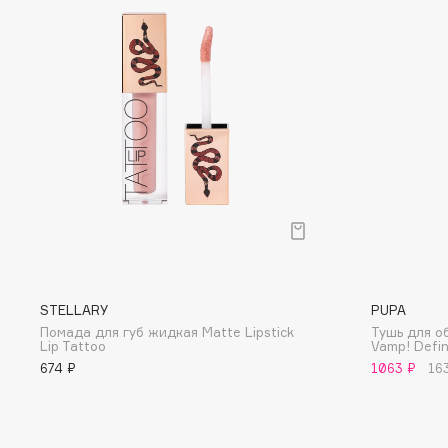
D
d'Alba
Dior
DABO
Divage
DARLING*
Dolce & Gabbana
Darphin
Dolomit
Davines
Dorco
Deonica
DP Daily Perfection
Dessange
Dr. Vranjes Firenze
STELLARY
PUPA
E
Помада для губ жидкая Matte Lipstick
Тушь для о
Lip Tattoo
Vamp! Defin
Eat My
Ella Bartsueva Brushes
674 ₽
1063 ₽
16
Ecolatier
EMBRACE Haircare
Ecotools
Emmanuelle Jane
EGG
Enough