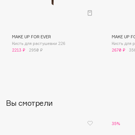
BLOME
C
MAKE UP FOR EVER
MAKE UP F
Кисть для растушевки 226
Кисть для 
Cadence
Chupa Chups
2213 ₽
2950 ₽
2670 ₽
35
Capelli Dorati
Clarette
Carbon Theory
Clarins
Carmex
Clarins Precious
Carolina Herrera
Clinique
Catrice
Clive Christian
Celimax
Club De Nuit
Вы смотрели
Cettua
Collagenina
35%