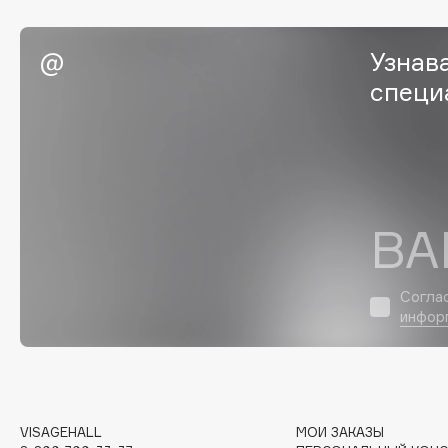
EGIA
EpilProfi
Eigshow
Erborian
Узнав
Elemis
Essence
специ
Elian Russia
Essential Parfums Paris
Elie Saab
Estrâde
ВА
F
FANE
Flipper
Согла
Farmstay
FLOEMA
инфор
Felce Azzurra
Floraïku
Fillerina
Forlle'd
ЭКСКЛЮЗИВ
Fiona Franchimon
VISAGEHALL
МОИ ЗАКАЗЫ