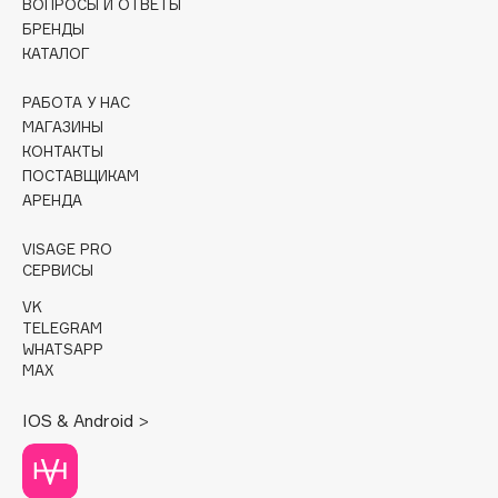
ВОПРОСЫ И ОТВЕТЫ
БРЕНДЫ
Cadence
КАТАЛОГ
Capelli Dorati
РАБОТА У НАС
Carbon Theory
МАГАЗИНЫ
Carmex
КОНТАКТЫ
Carolina Herrera
ПОСТАВЩИКАМ
Catrice
АРЕНДА
Celimax
VISAGE PRO
Cettua
СЕРВИСЫ
Chupa Chups
VK
Clarette
TELEGRAM
WHATSAPP
Clarins
MAX
Clarins Precious
Clinique
IOS & Android >
Clive Christian
Club De Nuit