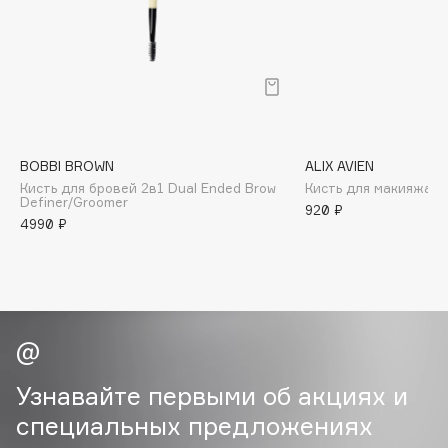
B
Babor
Baffy
Balmain Hair Couture
ЭКСКЛЮЗИВ
Banderas
BOBBI BROWN
ALIX AVIEN
Basicare
Кисть для бровей 2в1 Dual Ended Brow
Кисть для макияжа E
Batiste
Definer/Groomer
920 ₽
4990 ₽
Beauty Bomb
Beauty Pati
Beautyblades
НОВИНКА
beautyblender
Bebble
Beverly Hills Polo Club
Узнавайте первыми об акциях и
Biodance
специальных предложениях
Bioderma