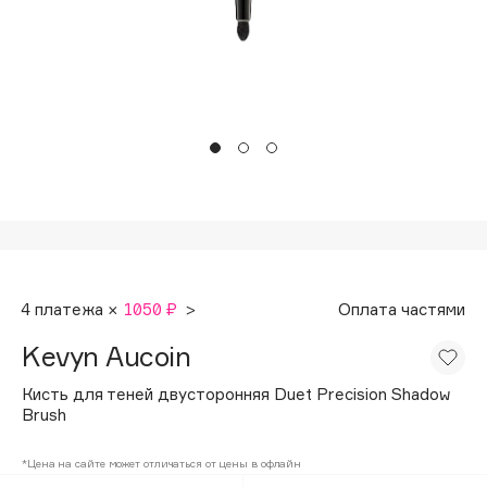
Подарки
Tom Ford
HFC
Для дома
Angiopharm
Техника
KIKO Milano
Estée Lauder
Clarins
0 - 9
100BON
4 платежа ×
1050 ₽
>
Оплата частями
22|11
Kevyn Aucoin
A
Кисть для теней двусторонняя Duet Precision Shadow
Brush
Acqua di Parma
*Цена на сайте может отличаться от цены в офлайн
Acque di Italia