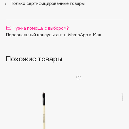
Только сертифицированные товары
Apagard
Aravia Professional
Arcadia
Нужна помощь с выбором?
Archetype
Персональный консультант в WhatsApp и Max
Architect Demidoff
ARIVE MAKEUP
Art&Fact
Похожие товары
Art-Visage
Artdeco
Astra
Atelier Rebul
Augustinus Bader
Aveda
Avene