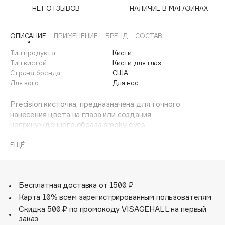
Adele for you
НЕТ ОТЗЫВОВ
НАЛИЧИЕ В МАГАЗИНАХ
Финал лета
Advante
ЭКСКЛЮЗИВ
1 АВГ - 31 АВГ
ОПИСАНИЕ
ПРИМЕНЕНИЕ
БРЕНД
СОСТАВ
Aesop
Age Stop
Тип продукта
Кисти
ЭКСКЛЮЗИВ
Тип кистей
Кисти для глаз
AHFA Cosmetics
Страна бренда
США
Ajmal
Для кого
Для нее
Alix Avien
Precision кисточка, предназначена для точного
Allies of Skin
нанесения цвета на глаза или создания
AMAN
непринужденного образа smoky eyes.
Amina Daudova Brushes
Кисть для растушевки - это плотно набитая маленькая
ЕЩЁ
Amouage
круглая кисточка с куполообразным наконечником,
предназначенная для растушевки, подводки для глаз
Amuleto Di Casa
или глубоких оттенков теней по периметру глаза.
Angiopharm
ЭКСКЛЮЗИВ
Бесплатная доставка от 1500 ₽
Кисть плоская - это плотная, заостренная кисточка,
Annbeauty
Карта 10% всем зарегистрированным пользователям
идеально подходящая для прижатия пигмента и
Anua
Скидка 500 ₽ по промокоду VISAGEHALL на первый
растягивания его наружу для получения дымчатого
заказ
Apadent
эффекта.