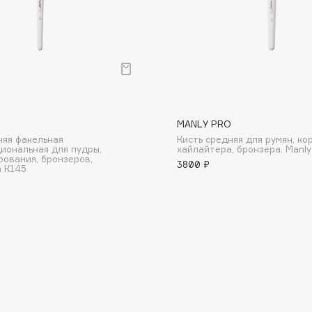
Consly
O
MANLY PRO
Corimo
няя факельная
Кисть средняя для румян, ко
CosRX
иональная для пудры,
хайлайтера, бронзера. Manl
рования, бронзеров,
3800 ₽
Cottolina
 К145
Crescina
Cunzite
Curaprox