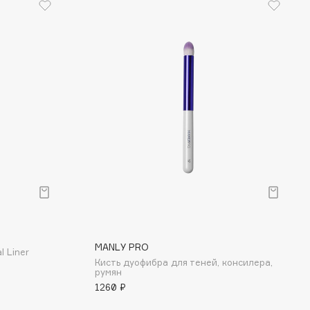
MANLY PRO
l Liner
Кисть дуофибра для теней, консилера,
румян
1260 ₽