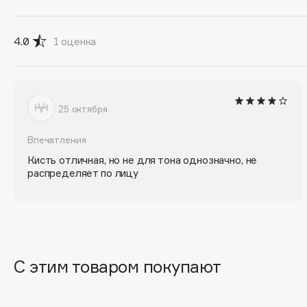
D
d'Alba
Dior
4.0
1
оценка
DABO
Divage
DARLING*
Dolce & Gabbana
Darphin
Dolomit
25 октября
Davines
Dorco
Deonica
DP Daily Perfection
Впечатления
Dessange
Dr. Vranjes Firenze
Кисть отличная, но не для тона однозначно, не
распределяет по лицу
E
Eat My
Ella Bartsueva Brushes
С этим товаром покупают
Ecolatier
EMBRACE Haircare
Ecotools
Emmanuelle Jane
EGG
Enough