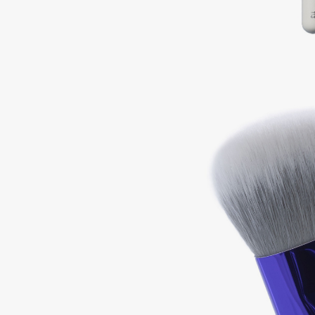
Подарки
0 - 9
Для дома
100BON
22|11
Техника
A
Acqua di Parma
Amina Daudova Brushes
Acque di Italia
Amouage
Adele for you
Amuleto Di Casa
Advante
Angiopharm
ЭКСКЛЮЗИВ
ЭКСКЛЮЗИВ
Aesop
Annbeauty
Age Stop
Anua
ЭКСКЛЮЗИВ
Apadent
AHFA Cosmetics
Apagard
Ajmal