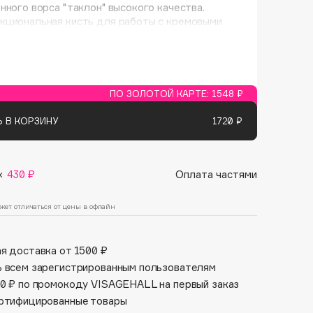
нного ворса "таклон" высокого качества.
Финал лета
Парфюм для тебя
кциональная кисть для работы с кремовыми
1 АВГ - 31 АВГ
5 АВГ - 9 АВГ
и.
ПО ЗОЛОТОЙ КАРТЕ:
1548 ₽
 В КОРЗИНУ
1720 ₽
×
430 ₽
Оплата частями
жет отличаться от цены в офлайн
я доставка от 1500 ₽
 всем зарегистрированным пользователям
0 ₽ по промокоду VISAGEHALL на первый заказ
ртифицированные товары