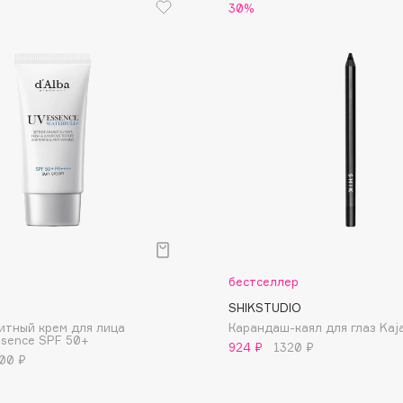
30%
Eva Mosaic
Ex Nihilo
EXOARI L
Fragrance Du Bois
Frederic Malle
р
бестселлер
Frudia
SHIKSTUDIO
итный крем для лица
Карандаш-каял для глаз Kaja
Funny Organix
Essence SPF 50+
924 ₽
1320 ₽
00 ₽