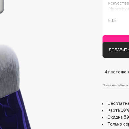
искусстве
Многофун
текстурам
ЕЩЁ
ДОБАВИТЬ
Architect Demidoff
4 платежа 
ARIVE MAKEUP
Art&Fact
*Цена на сайте мо
Art-Visage
Artdeco
Бесплатна
Astra
Карта 10%
Atelier Rebul
Скидка 50
Augustinus Bader
Только се