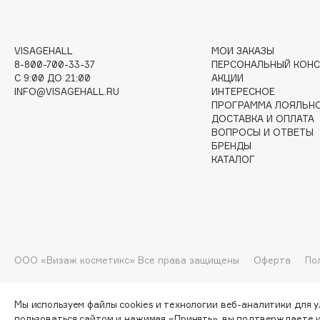
I
VISAGEHALL
МОИ ЗАКАЗЫ
8-800-700-33-37
ПЕРСОНАЛЬНЫЙ КОНС
C 9:00 ДО 21:00
АКЦИИ
I Love My Hair
INGLOT
INFO@VISAGEHALL.RU
ИНТЕРЕСНОЕ
Iceberg
Initio
ПРОГРАММА ЛОЯЛЬН
ДОСТАВКА И ОПЛАТА
Icon Skin
Insight Professional
ВОПРОСЫ И ОТВЕТЫ
Influence Beauty
Institut Esthederm
БРЕНДЫ
КАТАЛОГ
J
James Read
Janeke
ООО «Визаж косметикс» Все права защищены
Оферта
По
Jan Marini
Jimmy Choo
ЭКСКЛЮЗИВ
JMsolution
Jane Iredale
Мы используем файлы cookies и технологии веб-аналитики для 
пользоваться сайтом и нажимая «Принять», вы подтверждаете 