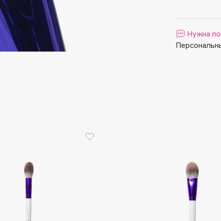
Aveda
Avene
Нужна по
Персональны
Boadicea The Victorious
Bobbi Brown
BOOMSHOP
BORK
Brunello Cucinelli
Bvlgari
by TERRY
BY WISHTREND
Byredo