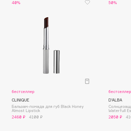
40%
50%
EGIA
EpilProfi
Eigshow
Erborian
Elemis
Essence
Elian Russia
Essential Parfums Paris
Elie Saab
Estrâde
F
FANE
Flipper
Farmstay
FLOEMA
бестселлер
бестселле
Felce Azzurra
Floraïku
CLINIQUE
D'ALBA
Бальзам-помада для губ Black Honey
Солнцезащ
Fillerina
Forlle'd
ЭКСКЛЮЗИВ
Almost Lipstick
Waterfull 
Fiona Franchimon
2460 ₽
4100 ₽
2050 ₽
41