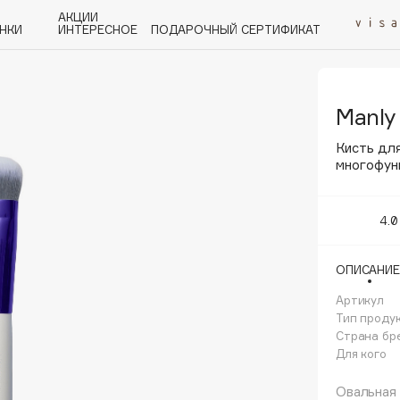
АКЦИИ
НКИ
ИНТЕРЕСНОЕ
ПОДАРОЧНЫЙ СЕРТИФИКАТ
Manly
P
Q
R
S
T
U
V
W
Y
Z
А - Я
Кисть для
многофун
4.0
Angiopharm
ОПИСАНИЕ
KIKO Milano
Артикул
Estée Lauder
Тип проду
Clarins
Страна бр
Для кого
Овальная 