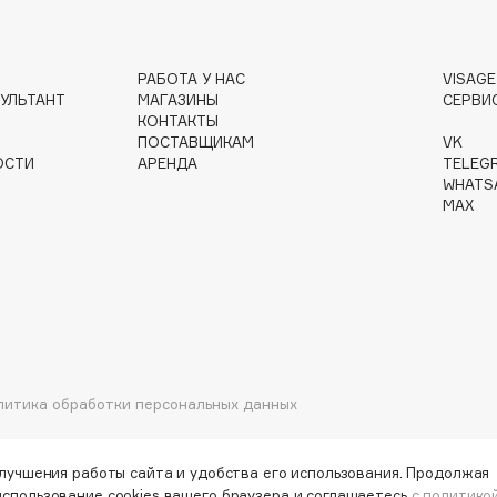
РАБОТА У НАС
VISAG
УЛЬТАНТ
МАГАЗИНЫ
СЕРВИ
КОНТАКТЫ
Institute Estelare
ПОСТАВЩИКАМ
VK
Instytutum
ОСТИ
АРЕНДА
TELEG
WHATS
invisibobble
MAX
IS Clinical
Jo Malone London
литика обработки персональных данных
Juliette Has A Gun
Juvena
улучшения работы сайта и удобства его использования. Продолжая
использование cookies вашего браузера и соглашаетесь
с политико