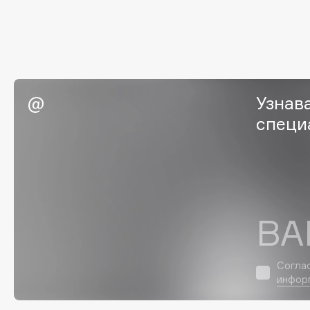
G
Garnier
Giardino Magico
Gecko
Gillette
Узнав
Geltek
Givenchy
специ
Genosys
Global Keratin
ЭКСКЛЮЗИВ
Global White
Geomar
H
ВА
Hadat Cosmetics
HELIBEAUTY
Hamis
Hempz
Согла
инфор
Hapica
HFC