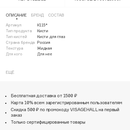
Adele for you
Финал лета
Advante
ЭКСКЛЮЗИВ
ОПИСАНИЕ
БРЕНД
СОСТАВ
1 АВГ - 31 АВГ
Aesop
Артикул
К115*
Age Stop
Тип продукта
Кисти
ЭКСКЛЮЗИВ
Тип кистей
Кисти для глаз
AHFA Cosmetics
Страна бренда
Россия
Ajmal
Текстура
Жидкая
Для кого
Для нее
Alix Avien
Allies of Skin
AMAN
ЕЩЁ
Amina Daudova Brushes
Amouage
Amuleto Di Casa
Бесплатная доставка от 1500 ₽
Карта 10% всем зарегистрированным пользователям
Angiopharm
ЭКСКЛЮЗИВ
Скидка 500 ₽ по промокоду VISAGEHALL на первый
Annbeauty
заказ
Anua
Только сертифицированные товары
Apadent