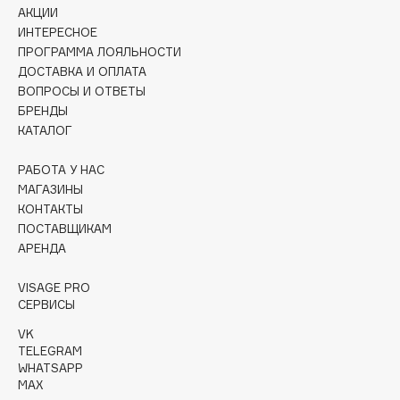
Collagenina
АКЦИИ
ИНТЕРЕСНОЕ
Consly
ПРОГРАММА ЛОЯЛЬНОСТИ
Corimo
ДОСТАВКА И ОПЛАТА
CosRX
ВОПРОСЫ И ОТВЕТЫ
БРЕНДЫ
Cottolina
КАТАЛОГ
Crescina
Cunzite
РАБОТА У НАС
Curaprox
МАГАЗИНЫ
КОНТАКТЫ
ПОСТАВЩИКАМ
D
АРЕНДА
VISAGE PRO
d'Alba
СЕРВИСЫ
DABO
VK
DARLING*
TELEGRAM
Darphin
WHATSAPP
MAX
Davines