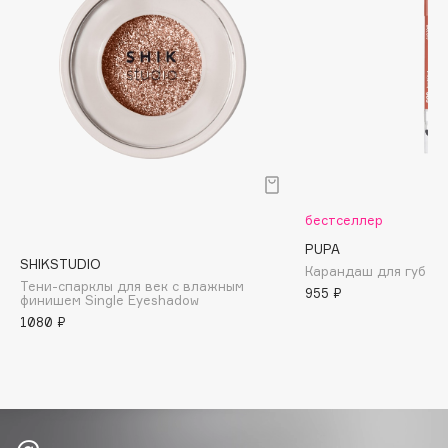
Biomed
Biorepair
Blanx
Blistex
BLOME
Boadicea The Victorious
Bobbi Brown
BOOMSHOP
бестселлер
BORK
PUPA
Brunello Cucinelli
SHIKSTUDIO
Карандаш для губ Tru
Bvlgari
Тени-спарклы для век с влажным
955 ₽
финишем Single Eyeshadow
by TERRY
1080 ₽
BY WISHTREND
Byredo
C