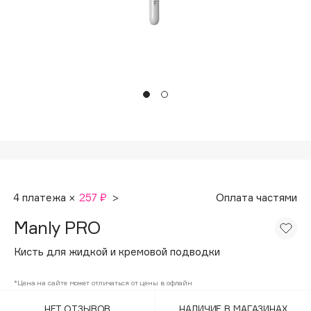
Подарки
Tom Ford
HFC
Для дома
Angiopharm
Техника
KIKO Milano
Estée Lauder
Clarins
0 - 9
100BON
4 платежа ×
257 ₽
>
Оплата частями
22|11
Manly PRO
A
Кисть для жидкой и кремовой подводки
Acqua di Parma
*Цена на сайте может отличаться от цены в офлайн
Acque di Italia
НЕТ ОТЗЫВОВ
НАЛИЧИЕ В МАГАЗИНАХ