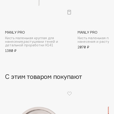
B
Babor
Baffy
Balmain Hair Couture
ЭКСКЛЮЗИВ
MANLY PRO
MANLY PRO
Banderas
Кисть маленькая круглая для
Кисть маленькая пло
нанесения,растушевки теней и
нанесения и растуше
Basicare
детальной проработки К141
2070 ₽
Batiste
1380 ₽
Beauty Bomb
Beauty Pati
Beautyblades
НОВИНКА
С этим товаром покупают
beautyblender
Bebble
Beverly Hills Polo Club
Biodance
Bioderma