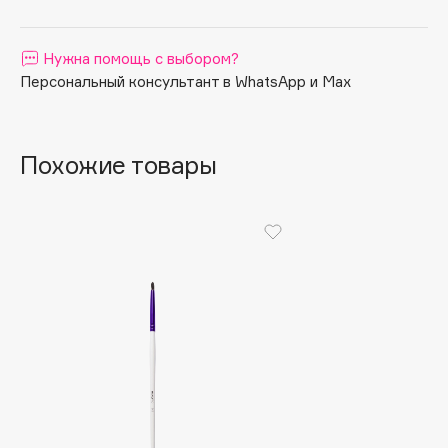
Apagard
Aravia Professional
Нужна помощь с выбором?
Arcadia
Персональный консультант в WhatsApp и Max
Archetype
Architect Demidoff
Похожие товары
ARIVE MAKEUP
Art&Fact
Art-Visage
Artdeco
Astra
Atelier Rebul
Augustinus Bader
Aveda
Avene