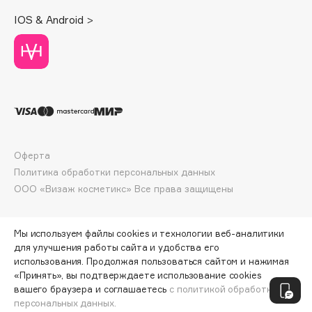
Deonica
IOS & Android >
Dessange
Dior
Divage
Dolce & Gabbana
Dolomit
Dorco
DP Daily Perfection
Оферта
Dr. Vranjes Firenze
Политика обработки персональных данных
Dr.Althea
ООО «Визаж косметикс» Все права защищены
Dr.Ceuracle
Dr.Jart+
Мы используем файлы cookies и технологии веб-аналитики
DSD de Luxe
для улучшения работы сайта и удобства его
использования. Продолжая пользоваться сайтом и нажимая
Dyson
«Принять», вы подтверждаете использование cookies
ПО ЗОЛОТОЙ КАРТЕ:
927 ₽
вашего браузера и соглашаетесь
с политикой обработки
персональных данных.
ДОБАВИТЬ В КОРЗИНУ
1030 ₽