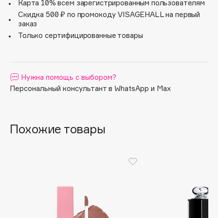
Карта 10% всем зарегистрированным пользователям
Apagard
Скидка 500 ₽ по промокоду VISAGEHALL на первый
заказ
Aravia Professional
Только сертифицированные товары
Arcadia
Archetype
Architect Demidoff
Нужна помощь с выбором?
ARIVE MAKEUP
Персональный консультант в WhatsApp и Max
Art&Fact
Art-Visage
Artdeco
Похожие товары
Astra
Atelier Rebul
Augustinus Bader
Aveda
Avene