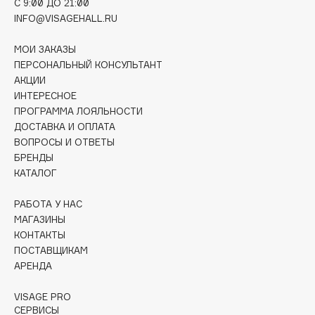
C 9:00 ДО 21:00
Collagenina
INFO@VISAGEHALL.RU
Consly
Corimo
МОИ ЗАКАЗЫ
ПЕРСОНАЛЬНЫЙ КОНСУЛЬТАНТ
CosRX
АКЦИИ
Cottolina
ИНТЕРЕСНОЕ
Crescina
ПРОГРАММА ЛОЯЛЬНОСТИ
ДОСТАВКА И ОПЛАТА
Cunzite
ВОПРОСЫ И ОТВЕТЫ
Curaprox
БРЕНДЫ
КАТАЛОГ
D
РАБОТА У НАС
МАГАЗИНЫ
d'Alba
КОНТАКТЫ
DABO
ПОСТАВЩИКАМ
АРЕНДА
DARLING*
Darphin
VISAGE PRO
Davines
СЕРВИСЫ