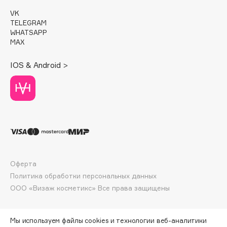
Deonica
VK
Dessange
TELEGRAM
WHATSAPP
Dior
MAX
Divage
IOS & Android >
Dolce & Gabbana
Dolomit
Dorco
DP Daily Perfection
Dr. Vranjes Firenze
Dr.Althea
Dr.Ceuracle
Оферта
Dr.Jart+
Политика обработки персональных данных
DSD de Luxe
ООО «Визаж косметикс» Все права защищены
Dyson
Мы используем файлы cookies и технологии веб-аналитики