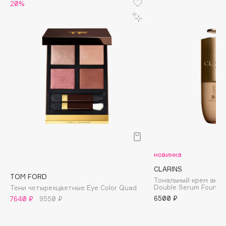
Biomed
20%
Biorepair
Blanx
Blistex
BLOME
Boadicea The Victorious
Bobbi Brown
BOOMSHOP
BORK
Brunello Cucinelli
Bvlgari
новинка
by TERRY
CLARINS
BY WISHTREND
TOM FORD
Тональный крем ант
Byredo
Double Serum Founda
Тени четырехцветные Eye Color Quad
6500 ₽
7640 ₽
9550 ₽
C