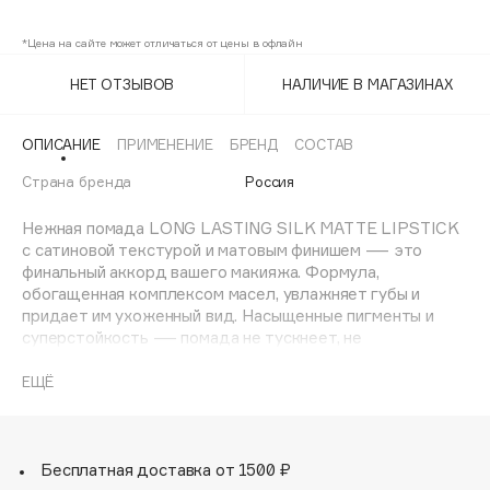
Последний
Old Money
Adele for you
Финал лета
*Цена на сайте может отличаться от цены в офлайн
Advante
ЭКСКЛЮЗИВ
1 АВГ - 31 АВГ
Aesop
НЕТ ОТЗЫВОВ
НАЛИЧИЕ В МАГАЗИНАХ
Age Stop
ЭКСКЛЮЗИВ
AHFA Cosmetics
ОПИСАНИЕ
ПРИМЕНЕНИЕ
БРЕНД
СОСТАВ
Ajmal
Страна бренда
Россия
Alix Avien
Нежная помада LONG LASTING SILK MATTE LIPSTICK
Allies of Skin
с сатиновой текстурой и матовым финишем — это
AMAN
финальный аккорд вашего макияжа. Формула,
обогащенная комплексом масел, увлажняет губы и
Amina Daudova Brushes
придает им ухоженный вид. Насыщенные пигменты и
Amouage
суперстойкость — помада не тускнеет, не
растекается, не скатывается и комфортно ощущается
Amuleto Di Casa
на губах в течение всего дня.
ЕЩЁ
Angiopharm
ЭКСКЛЮЗИВ
Annbeauty
Anua
Бесплатная доставка от 1500 ₽
Apadent