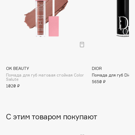
B
Babor
Baffy
Balmain Hair Couture
ЭКСКЛЮЗИВ
Banderas
Basicare
Batiste
Beauty Bomb
OK BEAUTY
DIOR
Помада для губ матовая стойкая Color
Помада для губ Dior 
Beauty Pati
Salute
5650 ₽
Beautyblades
1020 ₽
НОВИНКА
beautyblender
Bebble
Beverly Hills Polo Club
С этим товаром покупают
Biodance
Bioderma