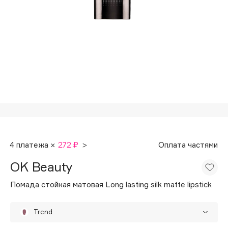
Подарки
Tom Ford
HFC
Для дома
Angiopharm
Техника
KIKO Milano
Estée Lauder
Clarins
0 - 9
100BON
4 платежа ×
272 ₽
>
Оплата частями
22|11
OK Beauty
A
Помада стойкая матовая Long lasting silk matte lipstick
Acqua di Parma
Trend
Acque di Italia