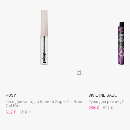
Biomed
Biorepair
Blanx
Blistex
BLOME
Boadicea The Victorious
Bobbi Brown
BOOMSHOP
BORK
Brunello Cucinelli
Bvlgari
by TERRY
PUSY
VIVIENNE SABO
BY WISHTREND
Гель для укладки бровей Super Fix Brow
Тушь для ресниц Fant
Gel Mini
Byredo
250 ₽
581 ₽
312 ₽
390 ₽
C