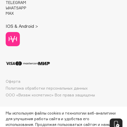
TELEGRAM
Deonica
WHATSAPP
Dessange
MAX
Dior
IOS & Android >
Divage
Dolce & Gabbana
Dolomit
Dorco
DP Daily Perfection
Dr. Vranjes Firenze
Dr.Althea
Оферта
Dr.Ceuracle
Политика обработки персональных данных
Dr.Jart+
ООО «Визаж косметикс» Все права защищены
DSD de Luxe
Dyson
Мы используем файлы cookies и технологии веб-аналитики
для улучшения работы сайта и удобства его
использования. Продолжая пользоваться сайтом и нажимая