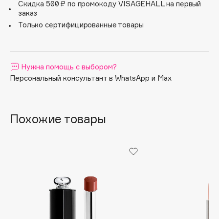
Скидка 500 ₽ по промокоду VISAGEHALL на первый
и веселиться всю ночь, не беспокоясь о том, что макияж
Apagard
заказ
губ сотрется или растечется.
Только сертифицированные товары
Aravia Professional
Arcadia
Archetype
Нужна помощь с выбором?
Architect Demidoff
Персональный консультант в WhatsApp и Max
ARIVE MAKEUP
Art&Fact
Art-Visage
Похожие товары
Artdeco
Astra
Atelier Rebul
Augustinus Bader
Aveda
Avene