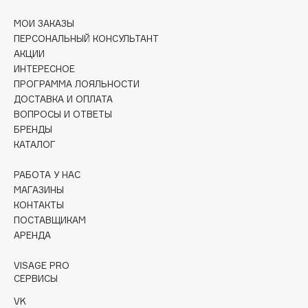
Collagenina
МОИ ЗАКАЗЫ
Consly
ПЕРСОНАЛЬНЫЙ КОНСУЛЬТАНТ
Corimo
АКЦИИ
CosRX
ИНТЕРЕСНОЕ
ПРОГРАММА ЛОЯЛЬНОСТИ
Cottolina
ДОСТАВКА И ОПЛАТА
Crescina
ВОПРОСЫ И ОТВЕТЫ
Cunzite
БРЕНДЫ
Curaprox
КАТАЛОГ
РАБОТА У НАС
D
МАГАЗИНЫ
КОНТАКТЫ
ПОСТАВЩИКАМ
d'Alba
АРЕНДА
DABO
DARLING*
VISAGE PRO
СЕРВИСЫ
Darphin
Davines
VK