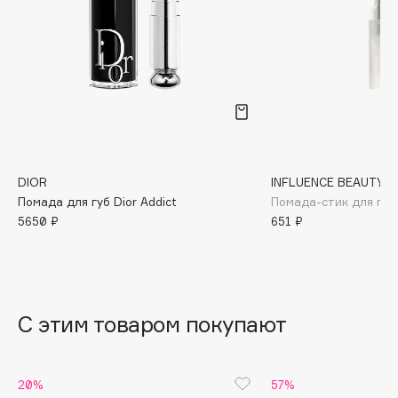
B
Babor
Baffy
Balmain Hair Couture
ЭКСКЛЮЗИВ
Banderas
Basicare
Batiste
DIOR
INFLUENCE BEAUTY
Beauty Bomb
Помада для губ Dior Addict
Помада-стик для губ 
5650 ₽
651 ₽
Beauty Pati
Beautyblades
НОВИНКА
beautyblender
Bebble
С этим товаром покупают
Beverly Hills Polo Club
Biodance
Bioderma
20%
57%