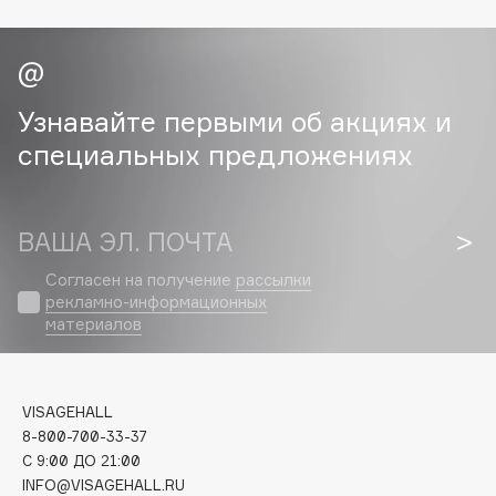
Cadence
Capelli Dorati
Carbon Theory
Узнавайте первыми об акциях и
Carmex
специальных предложениях
Carolina Herrera
Catrice
Celimax
ВАША ЭЛ. ПОЧТА
Cettua
Согласен на получение
рассылки
Chupa Chups
рекламно-информационных
Clarette
материалов
Clarins
Clarins Precious
НОВИНКА
VISAGEHALL
Clinique
8-800-700-33-37
Clive Christian
C 9:00 ДО 21:00
Club De Nuit
INFO@VISAGEHALL.RU