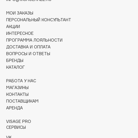
Collagenina
Consly
МОИ ЗАКАЗЫ
ПЕРСОНАЛЬНЫЙ КОНСУЛЬТАНТ
Corimo
АКЦИИ
CosRX
ИНТЕРЕСНОЕ
Cottolina
ПРОГРАММА ЛОЯЛЬНОСТИ
Crescina
ДОСТАВКА И ОПЛАТА
ВОПРОСЫ И ОТВЕТЫ
Cunzite
БРЕНДЫ
Curaprox
КАТАЛОГ
РАБОТА У НАС
D
МАГАЗИНЫ
КОНТАКТЫ
d'Alba
ПОСТАВЩИКАМ
DABO
АРЕНДА
DARLING*
VISAGE PRO
Darphin
СЕРВИСЫ
Davines
VK