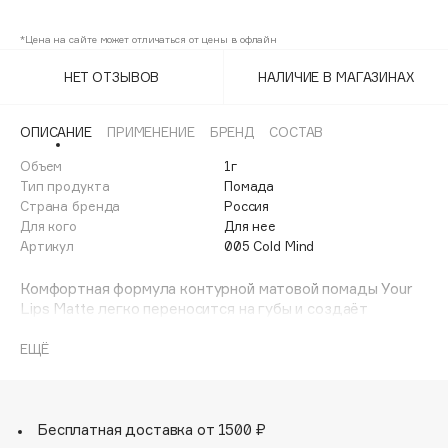
005 Cold Mind
Adele for you
Финал лета
*Цена на сайте может отличаться от цены в офлайн
Advante
ЭКСКЛЮЗИВ
1 АВГ - 31 АВГ
Aesop
НЕТ ОТЗЫВОВ
НАЛИЧИЕ В МАГАЗИНАХ
Age Stop
ЭКСКЛЮЗИВ
AHFA Cosmetics
ОПИСАНИЕ
ПРИМЕНЕНИЕ
БРЕНД
СОСТАВ
Ajmal
Объем
1г
Тип продукта
Помада
Alix Avien
Страна бренда
Россия
Allies of Skin
Для кого
Для нее
AMAN
Артикул
005 Cold Mind
Amina Daudova Brushes
Комфортная формула контурной матовой помады Your
Amouage
Lips Matte легко переносится на губы и создаёт
желаемую интенсивность покрытия. Специально
Amuleto Di Casa
разработанная форма кончика обеспечивает точное
ЕЩЁ
Angiopharm
ЭКСКЛЮЗИВ
нанесение, полностью заменяя карандаш для губ.
Annbeauty
Anua
Бесплатная доставка от 1500 ₽
Apadent