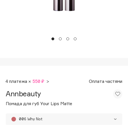
Подарки
Tom Ford
HFC
Для дома
Angiopharm
Техника
KIKO Milano
Estée Lauder
Clarins
0 - 9
100BON
4 платежа ×
550 ₽
>
Оплата частями
22|11
Annbeauty
A
Помада для губ Your Lips Matte
Acqua di Parma
006 Why Not
Acque di Italia