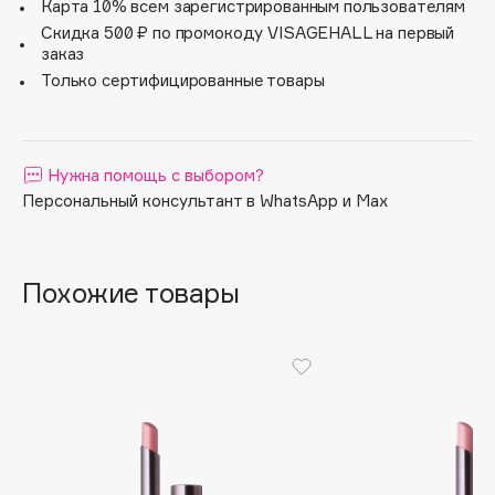
Карта 10% всем зарегистрированным пользователям
Apagard
Скидка 500 ₽ по промокоду VISAGEHALL на первый
заказ
Aravia Professional
Только сертифицированные товары
Arcadia
Archetype
Architect Demidoff
Нужна помощь с выбором?
ARIVE MAKEUP
Персональный консультант в WhatsApp и Max
Art&Fact
Art-Visage
Artdeco
Похожие товары
Astra
Atelier Rebul
Augustinus Bader
Aveda
Avene