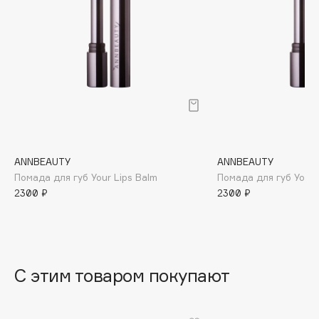
B
Babor
Baffy
Balmain Hair Couture
ЭКСКЛЮЗИВ
Banderas
Basicare
Batiste
Beauty Bomb
ANNBEAUTY
ANNBEAUTY
Помада для губ Your Lips Balm
Помада для губ Your 
Beauty Pati
2300 ₽
2300 ₽
Beautyblades
НОВИНКА
beautyblender
Bebble
Beverly Hills Polo Club
С этим товаром покупают
Biodance
Bioderma