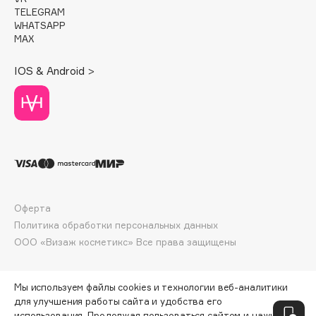
Deonica
TELEGRAM
WHATSAPP
Dessange
MAX
Dior
Divage
IOS & Android >
Dolce & Gabbana
Dolomit
Dorco
DP Daily Perfection
Dr. Vranjes Firenze
Dr.Althea
Dr.Ceuracle
Оферта
Политика обработки персональных данных
Dr.Jart+
ООО «Визаж косметикс» Все права защищены
DSD de Luxe
Dyson
Мы используем файлы cookies и технологии веб-аналитики
для улучшения работы сайта и удобства его
использования. Продолжая пользоваться сайтом и нажимая