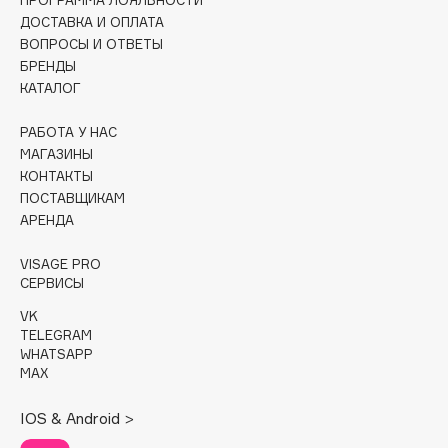
ПРОГРАММА ЛОЯЛЬНОСТИ
ДОСТАВКА И ОПЛАТА
Cadence
ВОПРОСЫ И ОТВЕТЫ
Capelli Dorati
БРЕНДЫ
КАТАЛОГ
Carbon Theory
Carmex
РАБОТА У НАС
Carolina Herrera
МАГАЗИНЫ
КОНТАКТЫ
Catrice
ПОСТАВЩИКАМ
Celimax
АРЕНДА
Cettua
Chupa Chups
VISAGE PRO
СЕРВИСЫ
Clarette
VK
Clarins
TELEGRAM
Clarins Precious
НОВИНКА
WHATSAPP
MAX
Clinique
Clive Christian
IOS & Android >
Club De Nuit