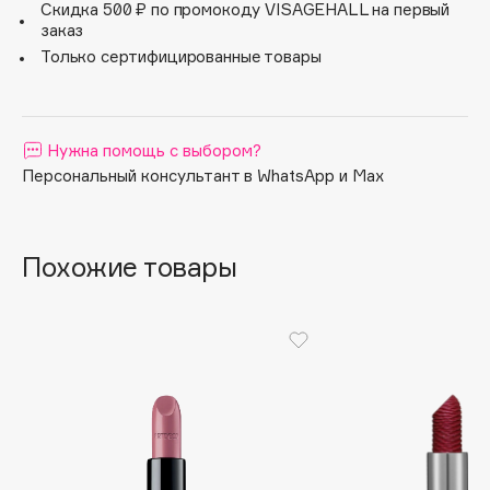
Скидка 500 ₽ по промокоду VISAGEHALL на первый
Apagard
заказ
Только сертифицированные товары
Aravia Professional
Arcadia
Archetype
Architect Demidoff
Нужна помощь с выбором?
Персональный консультант в WhatsApp и Max
ARIVE MAKEUP
Art&Fact
Art-Visage
Похожие товары
Artdeco
Astra
Atelier Rebul
Augustinus Bader
Aveda
Avene