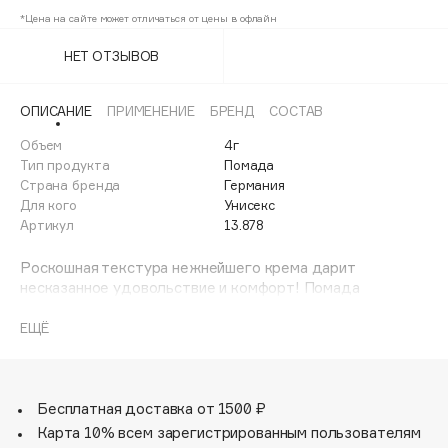
Adele for you
*Цена на сайте может отличаться от цены в офлайн
892
Финал лета
Advante
ЭКСКЛЮЗИВ
НЕТ ОТЗЫВОВ
1 АВГ - 31 АВГ
Aesop
Age Stop
ЭКСКЛЮЗИВ
ОПИСАНИЕ
ПРИМЕНЕНИЕ
БРЕНД
СОСТАВ
AHFA Cosmetics
Объем
4г
Ajmal
Тип продукта
Помада
Страна бренда
Германия
Alix Avien
Для кого
Унисекс
Allies of Skin
Артикул
13.878
AMAN
Роскошная текстура нежнейшего крема дарит
Amina Daudova Brushes
несказанное удовольствие и комфорт! Помада
Amouage
обладает стойкостью и содержит специальные
пигменты для более плотного и ровного нанесения.
Amuleto Di Casa
ЕЩЁ
Благодаря гиалуроновой кислоте, коллагену и маслам,
Angiopharm
ЭКСКЛЮЗИВ
ваши губы становятся более ровными и ухоженными с
каждым нанесением.
Annbeauty
Перерабатываемая упаковка.
Бесплатная доставка от 1500 ₽
Anua
Карта 10% всем зарегистрированным пользователям
Apadent