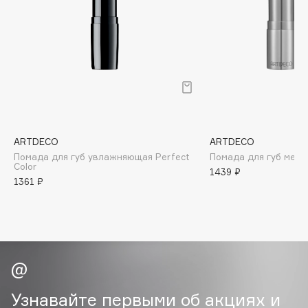
B
Babor
Baffy
Balmain Hair Couture
ЭКСКЛЮЗИВ
Banderas
Basicare
Batiste
ARTDECO
ARTDECO
Beauty Bomb
Помада для губ увлажняющая Perfect
Помада для губ мерц
Color
1439 ₽
Beauty Pati
1361 ₽
Beautyblades
НОВИНКА
beautyblender
Bebble
Beverly Hills Polo Club
Biodance
Bioderma
Узнавайте первыми об акциях и