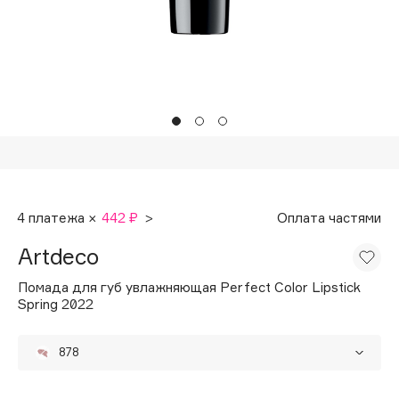
Подарки
Tom Ford
HFC
Для дома
Angiopharm
Техника
KIKO Milano
Estée Lauder
Clarins
0 - 9
4 платежа ×
442 ₽
>
Оплата частями
100BON
Artdeco
22|11
Помада для губ увлажняющая Perfect Color Lipstick
Spring 2022
A
878
Acqua di Parma
Acque di Italia
883