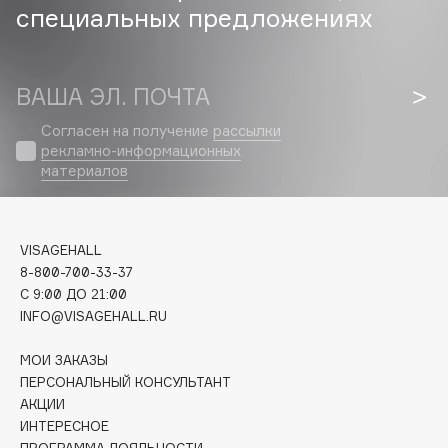
Biomed
специальных предложениях
Biorepair
Blanx
Blistex
ВАША ЭЛ. ПОЧТА
BLOME
Согласен на получение
рассылки
Boadicea The Victorious
рекламно-информационных
материалов
Bobbi Brown
BOOMSHOP
BORK
VISAGEHALL
Brunello Cucinelli
8-800-700-33-37
Bvlgari
C 9:00 ДО 21:00
by TERRY
INFO@VISAGEHALL.RU
BY WISHTREND
МОИ ЗАКАЗЫ
Byredo
ПЕРСОНАЛЬНЫЙ КОНСУЛЬТАНТ
АКЦИИ
ИНТЕРЕСНОЕ
C