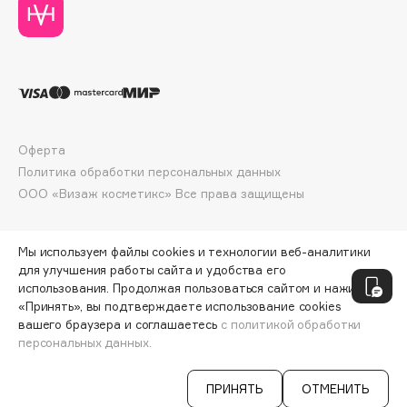
Collagenina
Consly
Corimo
CosRX
Cottolina
Crescina
Оферта
Cunzite
Политика обработки персональных данных
Curaprox
ООО «Визаж косметикс» Все права защищены
D
Мы используем файлы cookies и технологии веб-аналитики
для улучшения работы сайта и удобства его
использования. Продолжая пользоваться сайтом и нажимая
d'Alba
«Принять», вы подтверждаете использование cookies
DABO
вашего браузера и соглашаетесь
с политикой обработки
персональных данных.
DARLING*
СООБЩИТЬ О ПОСТУПЛЕНИИ
1770 ₽
Darphin
ПРИНЯТЬ
ОТМЕНИТЬ
Davines