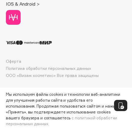
IOS & Android >
Deonica
Dessange
Dior
Divage
Dolce & Gabbana
Dolomit
Dorco
Оферта
DP Daily Perfection
Политика обработки персональных данных
Dr. Vranjes Firenze
ООО «Визаж косметикс» Все права защищены
Dr.Althea
Dr.Ceuracle
Мы используем файлы cookies и технологии веб-аналитики
Dr.Jart+
для улучшения работы сайта и удобства его
DSD de Luxe
использования. Продолжая пользоваться сайтом и нажимая
Dyson
«Принять», вы подтверждаете использование cookies
вашего браузера и соглашаетесь
с политикой обработки
персональных данных.
СООБЩИТЬ О ПОСТУПЛЕНИИ
1770 ₽