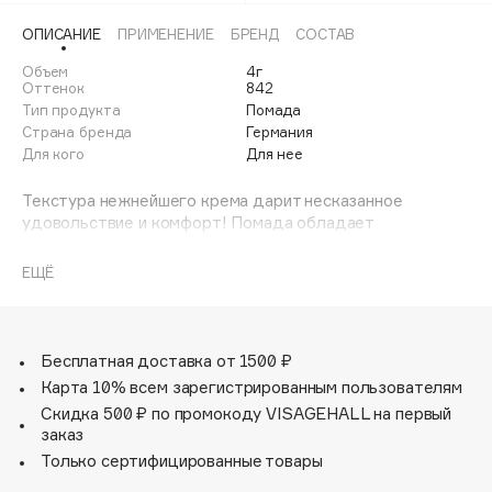
Adele for you
ОПИСАНИЕ
ПРИМЕНЕНИЕ
БРЕНД
СОСТАВ
Финал лета
Advante
ЭКСКЛЮЗИВ
Объем
4г
1 АВГ - 31 АВГ
Aesop
Оттенок
842
Тип продукта
Помада
Age Stop
ЭКСКЛЮЗИВ
Страна бренда
Германия
AHFA Cosmetics
Для кого
Для нее
Ajmal
Текстура нежнейшего крема дарит несказанное
Alix Avien
удовольствие и комфорт! Помада обладает
Allies of Skin
стойкостью и содержит специальные пигменты для
более ровного нанесения. Ее так легко нанести, что
AMAN
ЕЩЁ
зеркало не обязательно. Изумительный микс помады и
Amina Daudova Brushes
блеска. Элегантный дизайн делает продукт
Amouage
изысканным.
Бесплатная доставка от 1500 ₽
Amuleto Di Casa
Карта 10% всем зарегистрированным пользователям
Angiopharm
ЭКСКЛЮЗИВ
Скидка 500 ₽ по промокоду VISAGEHALL на первый
Annbeauty
заказ
Anua
Только сертифицированные товары
Apadent