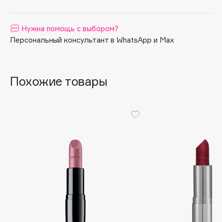
Apagard
Aravia Professional
Нужна помощь с выбором?
Arcadia
Персональный консультант в WhatsApp и Max
Archetype
Architect Demidoff
Похожие товары
ARIVE MAKEUP
Art&Fact
Art-Visage
Artdeco
Astra
Atelier Rebul
Augustinus Bader
Aveda
Avene