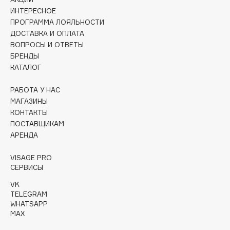
Collagenina
ИНТЕРЕСНОЕ
Consly
ПРОГРАММА ЛОЯЛЬНОСТИ
ДОСТАВКА И ОПЛАТА
Corimo
ВОПРОСЫ И ОТВЕТЫ
CosRX
БРЕНДЫ
Cottolina
КАТАЛОГ
Crescina
РАБОТА У НАС
Cunzite
МАГАЗИНЫ
Curaprox
КОНТАКТЫ
ПОСТАВЩИКАМ
АРЕНДА
D
VISAGE PRO
d'Alba
СЕРВИСЫ
DABO
VK
DARLING*
TELEGRAM
WHATSAPP
Darphin
MAX
Davines