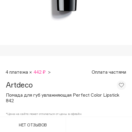
Подарки
Tom Ford
HFC
Для дома
Angiopharm
Техника
KIKO Milano
Estée Lauder
Clarins
0 - 9
4 платежа ×
442 ₽
>
Оплата частями
100BON
Artdeco
22|11
Помада для губ увлажняющая Perfect Color Lipstick
842
A
*Цена на сайте может отличаться от цены в офлайн
Acqua di Parma
НЕТ ОТЗЫВОВ
Acque di Italia