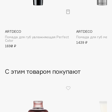
B
Babor
Baffy
Balmain Hair Couture
ЭКСКЛЮЗИВ
ARTDECO
ARTDECO
Banderas
Помада для губ увлажняющая Perfect
Помада для губ мерц
Color
Basicare
1439 ₽
1690 ₽
Batiste
Beauty Bomb
Beauty Pati
С этим товаром покупают
Beautyblades
НОВИНКА
beautyblender
Bebble
Beverly Hills Polo Club
Biodance
Bioderma