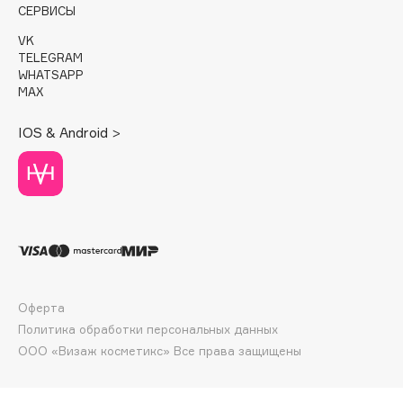
СЕРВИСЫ
Deonica
Dessange
VK
TELEGRAM
Dior
WHATSAPP
Divage
MAX
Dolce & Gabbana
IOS & Android >
Dolomit
Dorco
DP Daily Perfection
Dr. Vranjes Firenze
Dr.Althea
Dr.Ceuracle
Dr.Jart+
Оферта
DSD de Luxe
Политика обработки персональных данных
Dyson
ООО «Визаж косметикс» Все права защищены