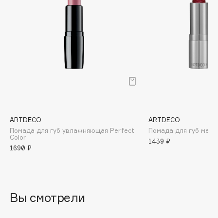
B
Babor
Baffy
Balmain Hair Couture
ЭКСКЛЮЗИВ
Banderas
Basicare
Batiste
Beauty Bomb
ARTDECO
ARTDECO
Beauty Pati
Помада для губ увлажняющая Perfect
Помада для губ мерц
Beautyblades
Color
НОВИНКА
1439 ₽
1690 ₽
beautyblender
Bebble
Beverly Hills Polo Club
Biodance
Вы смотрели
Bioderma