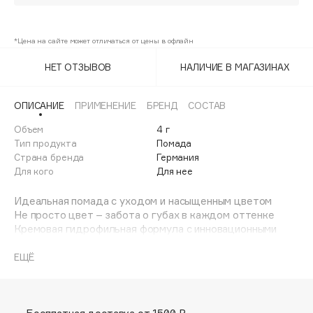
Adele for you
coralline
Финал лета
Advante
ЭКСКЛЮЗИВ
*Цена на сайте может отличаться от цены в офлайн
1 АВГ - 31 АВГ
plum power
Aesop
НЕТ ОТЗЫВОВ
НАЛИЧИЕ В МАГАЗИНАХ
Age Stop
ЭКСКЛЮЗИВ
AHFA Cosmetics
ОПИСАНИЕ
ПРИМЕНЕНИЕ
БРЕНД
СОСТАВ
Ajmal
Объем
4 г
Alix Avien
Тип продукта
Помада
Allies of Skin
Страна бренда
Германия
AMAN
Для кого
Для нее
Amina Daudova Brushes
Идеальная помада с уходом и насыщенным цветом
Amouage
Не просто цвет – забота о губах в каждом оттенке
Кремовая гидрофильная формула с инновационными
Amuleto Di Casa
компонентами сочетает насыщенный пигмент и глубокий
Angiopharm
ЭКСКЛЮЗИВ
уход:
ЕЩЁ
-Мгновенное увлажнение – сахарные молекулы и масла
Annbeauty
предотвращают сухость
Anua
-Эффект Maxi Lip – стимулирует выработку коллагена
Apadent
для упругости