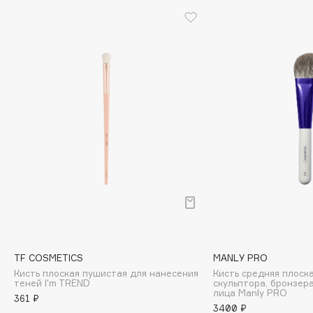
Biomed
Biorepair
Blanx
Blistex
BLOME
Boadicea The Victorious
Bobbi Brown
BOOMSHOP
BORK
Brunello Cucinelli
Bvlgari
by TERRY
BY WISHTREND
TF COSMETICS
MANLY PRO
Byredo
Кисть плоская пушистая для нанесения
Кисть средняя плоска
теней I'm TREND
скульптора, бронзер
лица Manly PRO
361 ₽
C
3400 ₽