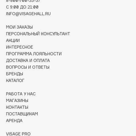
8-800-700-33-37
Collagenina
C 9:00 ДО 21:00
Consly
INFO@VISAGEHALL.RU
Corimo
МОИ ЗАКАЗЫ
CosRX
ПЕРСОНАЛЬНЫЙ КОНСУЛЬТАНТ
Cottolina
АКЦИИ
Crescina
ИНТЕРЕСНОЕ
ПРОГРАММА ЛОЯЛЬНОСТИ
Cunzite
ДОСТАВКА И ОПЛАТА
Curaprox
ВОПРОСЫ И ОТВЕТЫ
БРЕНДЫ
КАТАЛОГ
D
РАБОТА У НАС
d'Alba
МАГАЗИНЫ
DABO
КОНТАКТЫ
ПОСТАВЩИКАМ
DARLING*
АРЕНДА
Darphin
Davines
VISAGE PRO