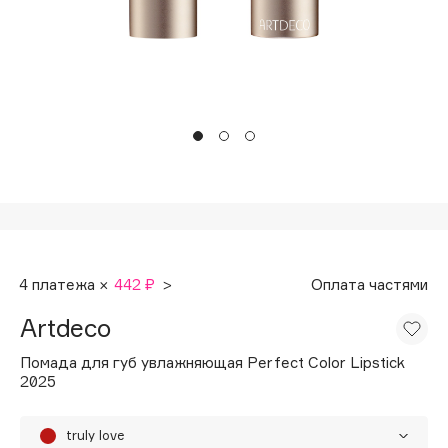
Подарки
Tom Ford
HFC
Для дома
Angiopharm
Техника
KIKO Milano
Estée Lauder
Clarins
0 - 9
100BON
4 платежа ×
442 ₽
>
Оплата частями
22|11
Artdeco
A
Помада для губ увлажняющая Perfect Color Lipstick
2025
Acqua di Parma
Acque di Italia
truly love