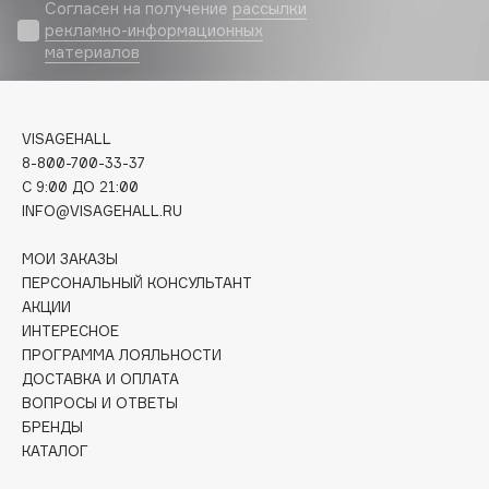
Biomed
Согласен на получение
рассылки
рекламно-информационных
Biorepair
материалов
Blanx
Blistex
BLOME
VISAGEHALL
Boadicea The Victorious
8-800-700-33-37
C 9:00 ДО 21:00
Bobbi Brown
INFO@VISAGEHALL.RU
BOOMSHOP
BORK
МОИ ЗАКАЗЫ
Brunello Cucinelli
ПЕРСОНАЛЬНЫЙ КОНСУЛЬТАНТ
АКЦИИ
Bvlgari
ИНТЕРЕСНОЕ
by TERRY
ПРОГРАММА ЛОЯЛЬНОСТИ
BY WISHTREND
ДОСТАВКА И ОПЛАТА
Byredo
ВОПРОСЫ И ОТВЕТЫ
БРЕНДЫ
КАТАЛОГ
C