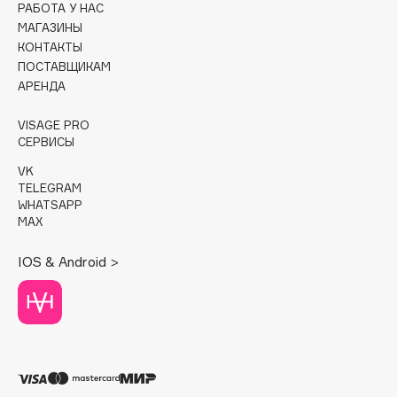
РАБОТА У НАС
МАГАЗИНЫ
Cadence
КОНТАКТЫ
Capelli Dorati
ПОСТАВЩИКАМ
Carbon Theory
АРЕНДА
Carmex
VISAGE PRO
Carolina Herrera
СЕРВИСЫ
Catrice
VK
Celimax
TELEGRAM
WHATSAPP
Cettua
MAX
Chupa Chups
Clarette
IOS & Android >
Clarins
Clarins Precious
Clinique
Clive Christian
Club De Nuit