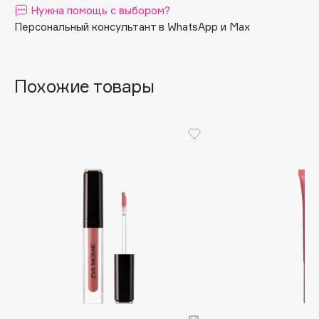
Нужна помощь с выбором?
Apagard
Персональный консультант в WhatsApp и Max
Aravia Professional
Arcadia
Archetype
Похожие товары
Architect Demidoff
ARIVE MAKEUP
Art&Fact
Art-Visage
Artdeco
Astra
Atelier Rebul
Augustinus Bader
Aveda
Avene