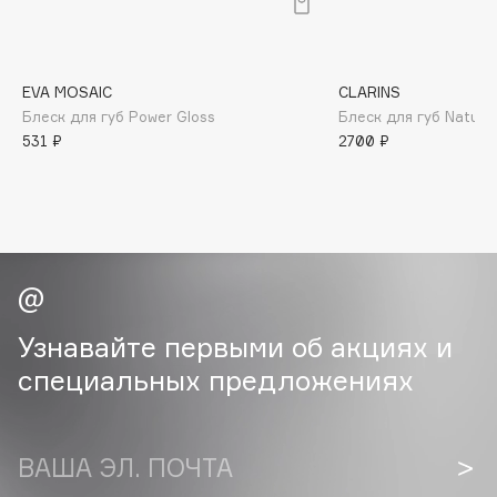
B
Babor
Baffy
EVA MOSAIC
CLARINS
Блеск для губ Power Gloss
Блеск для губ Natural
Balmain Hair Couture
ЭКСКЛЮЗИВ
531 ₽
2700 ₽
Banderas
Basicare
Batiste
Beauty Bomb
Beauty Pati
Beautyblades
НОВИНКА
Узнавайте первыми об акциях и
beautyblender
специальных предложениях
Bebble
Beverly Hills Polo Club
Biodance
ВАША ЭЛ. ПОЧТА
Bioderma