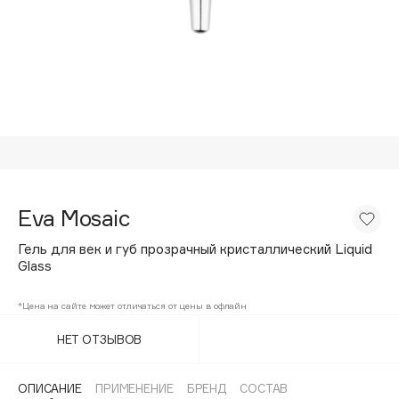
Подарки
Tom Ford
HFC
Для дома
Angiopharm
Техника
KIKO Milano
Estée Lauder
Clarins
0 - 9
Eva Mosaic
100BON
Гель для век и губ прозрачный кристаллический Liquid
22|11
Glass
*Цена на сайте может отличаться от цены в офлайн
A
НЕТ ОТЗЫВОВ
Acqua di Parma
Acque di Italia
ОПИСАНИЕ
ПРИМЕНЕНИЕ
БРЕНД
СОСТАВ