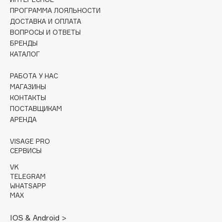
Collagenina
ПРОГРАММА ЛОЯЛЬНОСТИ
Consly
ДОСТАВКА И ОПЛАТА
ВОПРОСЫ И ОТВЕТЫ
Corimo
БРЕНДЫ
CosRX
КАТАЛОГ
Cottolina
Crescina
РАБОТА У НАС
МАГАЗИНЫ
Cunzite
КОНТАКТЫ
Curaprox
ПОСТАВЩИКАМ
АРЕНДА
D
VISAGE PRO
СЕРВИСЫ
d'Alba
VK
DABO
TELEGRAM
WHATSAPP
DARLING*
MAX
Darphin
Davines
IOS & Android >