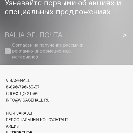
Узнавайте первыми об акциях и
специальных предложениях
Cadence
Capelli Dorati
Carbon Theory
ВАША ЭЛ. ПОЧТА
Carmex
Carolina Herrera
Согласен на получение
рассылки
рекламно-информационных
Catrice
материалов
Celimax
Cettua
Chupa Chups
VISAGEHALL
Clarette
8-800-700-33-37
C 9:00 ДО 21:00
Clarins
INFO@VISAGEHALL.RU
Clarins Precious
НОВИНКА
Clinique
МОИ ЗАКАЗЫ
ПЕРСОНАЛЬНЫЙ КОНСУЛЬТАНТ
Clive Christian
АКЦИИ
Club De Nuit
ИНТЕРЕСНОЕ