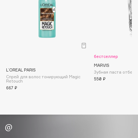
Biomed
Biorepair
Blanx
Blistex
BLOME
Boadicea The Victorious
Bobbi Brown
бестселлер
BOOMSHOP
MARVIS
L’OREAL PARIS
BORK
Зубная паста отбел
Спрей для волос тонирующий Magic
550 ₽
Brunello Cucinelli
Retouch
667 ₽
Bvlgari
by TERRY
BY WISHTREND
Byredo
C