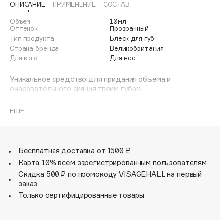
ОПИСАНИЕ
ПРИМЕНЕНИЕ
СОСТАВ
Adele for you
Финал лета
Advante
Объем
10мл
ЭКСКЛЮЗИВ
Оттенок
Прозрачный
1 АВГ - 31 АВГ
Aesop
Тип продукта
Блеск для губ
Страна бренда
Великобритания
Age Stop
ЭКСКЛЮЗИВ
Для кого
Для нее
AHFA Cosmetics
Уникальное средство для придания объема и
Ajmal
очаровательного сияния твоим губам.
Alix Avien
Ароматизированный блеск для губ с неотразимым
Allies of Skin
сиянием для яркой улыбки и хорошего настроения.
ЕЩЁ
AMAN
- Эффект пухлых губок. Сделает губы выразительными
Amina Daudova Brushes
и визуально увеличит их.
- Двойной эффект. Придаст губам чистый хрустальный
Amouage
Бесплатная доставка от 1500 ₽
блеск и изумительное глянцевое сияние.
Amuleto Di Casa
Карта 10% всем зарегистрированным пользователям
- Формула без липкости. Только мягкие и нежные
Скидка 500 ₽ по промокоду VISAGEHALL на первый
Angiopharm
ощущения легкой прохлады на губах.
ЭКСКЛЮЗИВ
заказ
Annbeauty
Только сертифицированные товары
Anua
Apadent