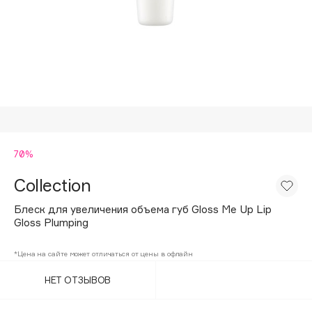
Подарки
Tom Ford
HFC
Для дома
Angiopharm
Техника
KIKO Milano
Estée Lauder
Clarins
0 - 9
70%
Collection
100BON
22|11
Блеск для увеличения объема губ Gloss Me Up Lip
Gloss Plumping
A
*Цена на сайте может отличаться от цены в офлайн
НЕТ ОТЗЫВОВ
Acqua di Parma
Acque di Italia