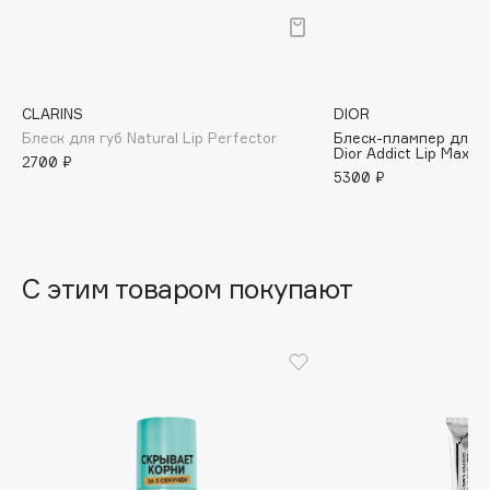
B
Babor
Baffy
CLARINS
DIOR
Balmain Hair Couture
ЭКСКЛЮЗИВ
Блеск для губ Natural Lip Perfector
Блеск-плампер для 
Dior Addict Lip Maximi
Banderas
2700 ₽
5300 ₽
Basicare
Batiste
Beauty Bomb
Beauty Pati
С этим товаром покупают
Beautyblades
НОВИНКА
beautyblender
Bebble
Beverly Hills Polo Club
Biodance
Bioderma