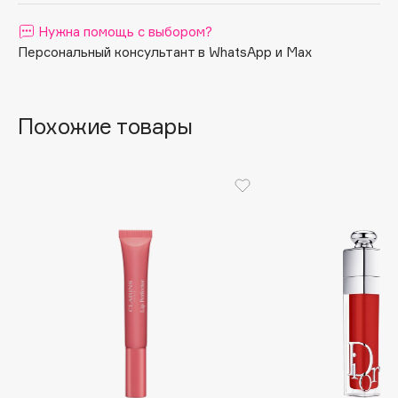
Apagard
Нужна помощь с выбором?
Aravia Professional
Персональный консультант в WhatsApp и Max
Arcadia
Archetype
Похожие товары
Architect Demidoff
ARIVE MAKEUP
Art&Fact
Art-Visage
Artdeco
Astra
Atelier Rebul
Augustinus Bader
Aveda
Avene