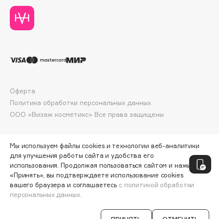
Deonica
Dessange
Dior
Divage
Dolce & Gabbana
Dolomit
Dorco
Оферта
Политика обработки персональных данных
DP Daily Perfection
ООО «Визаж косметикс» Все права защищены
Dr. Vranjes Firenze
Dr.Althea
Dr.Ceuracle
Мы используем файлы cookies и технологии веб-аналитики
для улучшения работы сайта и удобства его
Dr.Jart+
использования. Продолжая пользоваться сайтом и нажимая
DSD de Luxe
«Принять», вы подтверждаете использование cookies
вашего браузера и соглашаетесь
с политикой обработки
Dyson
персональных данных.
СООБЩИТЬ О ПОСТУПЛЕНИИ
990 ₽